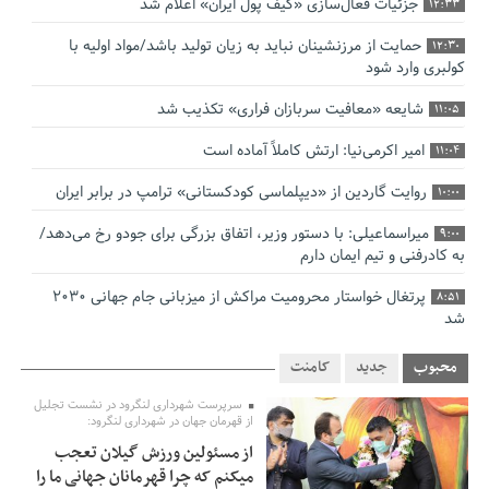
جزئیات فعال‌سازی «کیف پول ایران» اعلام شد
12:33
حمایت از مرزنشینان نباید به زیان تولید باشد/مواد اولیه با
12:30
کولبری وارد شود
شایعه «معافیت سربازان فراری» تکذیب شد
11:05
امیر اکرمی‌نیا: ارتش کاملاً آماده است
11:04
روایت گاردین از «دیپلماسی کودکستانی» ترامپ در برابر ایران
10:00
میراسماعیلی: با دستور وزیر، اتفاق بزرگی برای جودو رخ می‌دهد/
9:00
به کادرفنی و تیم ایمان دارم
پرتغال خواستار محرومیت مراکش از میزبانی جام جهانی ۲۰۳۰
8:51
شد
فریدون جیرانی: اکبر عبدی حیف شد
8:41
محبوب
جدید
کامنت
تسهیلات اشتغالزایی در اختیار نهادهای حمایتی باید براساس
0:58
سرپرست شهرداری لنگرود در نشست تجلیل
اولویت‌های گیلان پرداخت شود
از قهرمان جهان در شهرداری لنگرود:
از مسئولین ورزش گیلان تعجب
زمان جلسه سرنوشت‌ساز هیات رئیسه فدراسیون فوتبال با حضور
2:53
میکنم که چرا قهرمانان جهانی ما را
قلعه‌نویی مشخص شد