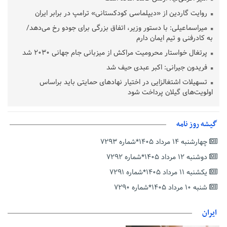
روایت گاردین از «دیپلماسی کودکستانی» ترامپ در برابر ایران
میراسماعیلی: با دستور وزیر، اتفاق بزرگی برای جودو رخ می‌دهد/
به کادرفنی و تیم ایمان دارم
پرتغال خواستار محرومیت مراکش از میزبانی جام جهانی ۲۰۳۰ شد
فریدون جیرانی: اکبر عبدی حیف شد
تسهیلات اشتغالزایی در اختیار نهادهای حمایتی باید براساس
اولویت‌های گیلان پرداخت شود
زمان جلسه سرنوشت‌ساز هیات رئیسه فدراسیون فوتبال با حضور
قلعه‌نویی مشخص شد
گیشه روز نامه
دفتر رهبر انقلاب: مطالب خارج از مراجع رسمی فاقد سندیت است
چهارشنبه ۱۴ مرداد ۱۴۰۵*شماره ۷۲۹۳
بقائی: فضای مذاکرات فنی و سیاسی ایران و عمان درباره تنگه هرمز،
مثبت است
دوشنبه ۱۲ مرداد ۱۴۰۵*شماره ۷۲۹۲
رئیس سازمان جهاد کشاورزی استان: کشاورزان گیلان نسبت به
یکشنبه ۱۱ مرداد ۱۴۰۵*شماره ۷۲۹۱
دریافت یارانه کود اقدام کنند
شنبه ۱۰ مرداد ۱۴۰۵*شماره ۷۲۹۰
تمدید مهلت اظهارنامه‌های مالیاتی سال ۱۴۰۴ تا پایان شهریورماه
ایران