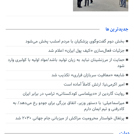
جديدترين ها
بخش دوم گفت‌وگوی پزشکیان با مردم امشب پخش می‌شود
جزئیات فعال‌سازی «کیف پول ایران» اعلام شد
حمایت از مرزنشینان نباید به زیان تولید باشد/مواد اولیه با کولبری وارد
شود
شایعه «معافیت سربازان فراری» تکذیب شد
امیر اکرمی‌نیا: ارتش کاملاً آماده است
روایت گاردین از «دیپلماسی کودکستانی» ترامپ در برابر ایران
میراسماعیلی: با دستور وزیر، اتفاق بزرگی برای جودو رخ می‌دهد/ به
کادرفنی و تیم ایمان دارم
پرتغال خواستار محرومیت مراکش از میزبانی جام جهانی ۲۰۳۰ شد
دولت