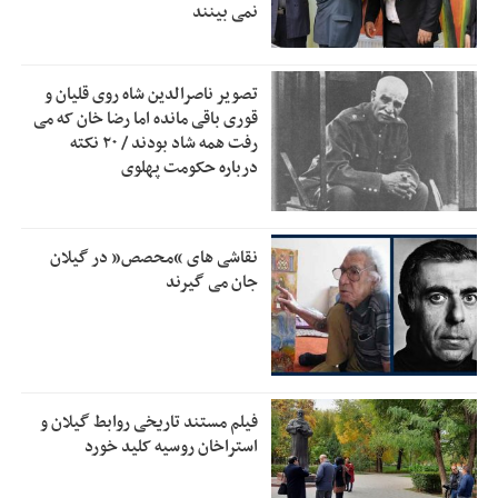
نمی بینند
دفتر رهبر انقلاب: مطالب خارج از مراجع رسمی فاقد سندیت
2:50
است
تصویر ناصرالدین شاه روی قلیان و
بقائی: فضای مذاکرات فنی و سیاسی ایران و عمان درباره تنگه
2:46
قوری باقی مانده اما رضا خان که می
هرمز، مثبت است
رفت همه شاد بودند / ۲۰ نکته
درباره حکومت پهلوی
رئیس سازمان جهاد کشاورزی استان: کشاورزان گیلان نسبت به
1:30
دریافت یارانه کود اقدام کنند
تمدید مهلت اظهارنامه‌های مالیاتی سال ۱۴۰۴ تا پایان شهریورماه
1:00
نقاشی های “محصص” در گیلان
جان می گیرند
فیلم مستند تاریخی روابط گیلان و
استراخان روسیه کلید خورد