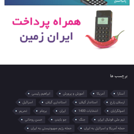
برچسب ها
آستارا
آمریکا
آموزش و پرورش
ابراهیم رئیسی
ارسلان زارع
استاندار گیلان
استانداری گیلان
اسرائیل
اصولگرایان
انتخابات 1400
ایران
برجام
تحریم
تیم ملی فوتبال ایران
جنگ
جو بایدن
حسن روحانی
حمله آمریکا و اسرائیل به ایران
حمله رژیم صهیونیستی به ایران