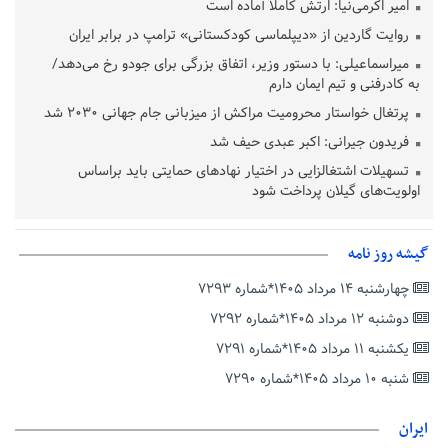
امیر اکرمی‌نیا: ارتش کاملاً آماده است
روایت گاردین از «دیپلماسی کودکستانی» ترامپ در برابر ایران
میراسماعیلی: با دستور وزیر، اتفاق بزرگی برای جودو رخ می‌دهد/
به کادرفنی و تیم ایمان دارم
پرتغال خواستار محرومیت مراکش از میزبانی جام جهانی ۲۰۳۰ شد
فریدون جیرانی: اکبر عبدی حیف شد
تسهیلات اشتغالزایی در اختیار نهادهای حمایتی باید براساس
اولویت‌های گیلان پرداخت شود
زمان جلسه سرنوشت‌ساز هیات رئیسه فدراسیون فوتبال با حضور
قلعه‌نویی مشخص شد
گیشه روز نامه
دفتر رهبر انقلاب: مطالب خارج از مراجع رسمی فاقد سندیت است
چهارشنبه ۱۴ مرداد ۱۴۰۵*شماره ۷۲۹۳
بقائی: فضای مذاکرات فنی و سیاسی ایران و عمان درباره تنگه هرمز،
مثبت است
دوشنبه ۱۲ مرداد ۱۴۰۵*شماره ۷۲۹۲
رئیس سازمان جهاد کشاورزی استان: کشاورزان گیلان نسبت به
یکشنبه ۱۱ مرداد ۱۴۰۵*شماره ۷۲۹۱
دریافت یارانه کود اقدام کنند
شنبه ۱۰ مرداد ۱۴۰۵*شماره ۷۲۹۰
تمدید مهلت اظهارنامه‌های مالیاتی سال ۱۴۰۴ تا پایان شهریورماه
ایران