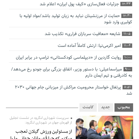
جزئیات فعال‌سازی «کیف پول ایران» اعلام شد
12:33
حمایت از مرزنشینان نباید به زیان تولید باشد/مواد اولیه با
12:30
کولبری وارد شود
شایعه «معافیت سربازان فراری» تکذیب شد
11:05
امیر اکرمی‌نیا: ارتش کاملاً آماده است
11:04
روایت گاردین از «دیپلماسی کودکستانی» ترامپ در برابر ایران
10:00
میراسماعیلی: با دستور وزیر، اتفاق بزرگی برای جودو رخ می‌دهد/
9:00
به کادرفنی و تیم ایمان دارم
پرتغال خواستار محرومیت مراکش از میزبانی جام جهانی ۲۰۳۰
8:51
شد
فریدون جیرانی: اکبر عبدی حیف شد
8:41
محبوب
جدید
کامنت
تسهیلات اشتغالزایی در اختیار نهادهای حمایتی باید براساس
0:58
سرپرست شهرداری لنگرود در نشست تجلیل
اولویت‌های گیلان پرداخت شود
از قهرمان جهان در شهرداری لنگرود:
از مسئولین ورزش گیلان تعجب
زمان جلسه سرنوشت‌ساز هیات رئیسه فدراسیون فوتبال با حضور
2:53
میکنم که چرا قهرمانان جهانی ما را