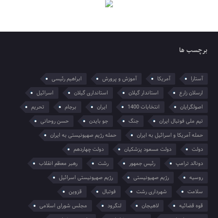
برچسب ها
آستارا
آمریکا
آموزش و پرورش
ابراهیم رئیسی
ارسلان زارع
استاندار گیلان
استانداری گیلان
اسرائیل
اصولگرایان
انتخابات 1400
ایران
برجام
تحریم
تیم ملی فوتبال ایران
جنگ
جو بایدن
حسن روحانی
حمله آمریکا و اسرائیل به ایران
حمله رژیم صهیونیستی به ایران
دولت
دولت مسعود پزشکیان
دولت چهاردهم
دونالد ترامپ
رئیس جمهور
رشت
رهبر معظم انقلاب
روسیه
رژیم صهیونیستی
رژیم صهیونیستی اسرائیل
سلامت
شهرداری رشت
فوتبال
قزوین
قوه قضائیه
لاهیجان
لنگرود
مجلس شورای اسلامی