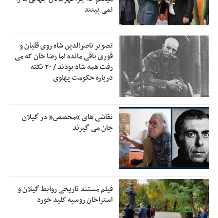
قلعه‌نویی مشخص شد
نمی بینند
دفتر رهبر انقلاب: مطالب خارج از مراجع رسمی فاقد سندیت
2:50
است
تصویر ناصرالدین شاه روی قلیان و
بقائی: فضای مذاکرات فنی و سیاسی ایران و عمان درباره تنگه
2:46
قوری باقی مانده اما رضا خان که می
هرمز، مثبت است
رفت همه شاد بودند / ۲۰ نکته
درباره حکومت پهلوی
رئیس سازمان جهاد کشاورزی استان: کشاورزان گیلان نسبت به
1:30
دریافت یارانه کود اقدام کنند
تمدید مهلت اظهارنامه‌های مالیاتی سال ۱۴۰۴ تا پایان شهریورماه
1:00
نقاشی های “محصص” در گیلان
جان می گیرند
فیلم مستند تاریخی روابط گیلان و
استراخان روسیه کلید خورد