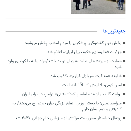
جديدترين ها
بخش دوم گفت‌وگوی پزشکیان با مردم امشب پخش می‌شود
جزئیات فعال‌سازی «کیف پول ایران» اعلام شد
حمایت از مرزنشینان نباید به زیان تولید باشد/مواد اولیه با کولبری وارد
شود
شایعه «معافیت سربازان فراری» تکذیب شد
امیر اکرمی‌نیا: ارتش کاملاً آماده است
روایت گاردین از «دیپلماسی کودکستانی» ترامپ در برابر ایران
میراسماعیلی: با دستور وزیر، اتفاق بزرگی برای جودو رخ می‌دهد/ به
کادرفنی و تیم ایمان دارم
پرتغال خواستار محرومیت مراکش از میزبانی جام جهانی ۲۰۳۰ شد