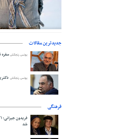
حمایت از مرزنشینان نباید به زیان ت
اولیه با کولبری وارد شود
جدیدترین مقالات
سفره نا
یونس رنجکش
دکترین
یونس رنجکش
فرهنگی
فریدون جیرانی: 
شد