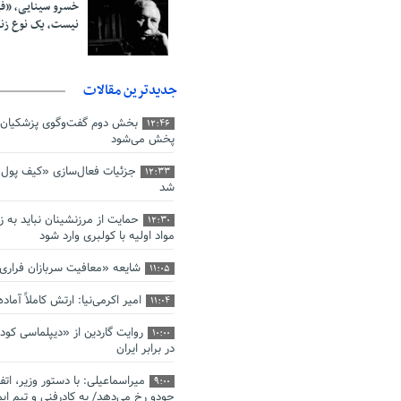
خسرو سینایی، «ف
نیست، یک نوع ز
جدیدترین مقالات
بخش دوم گفت‌وگوی پزشکیان 
12:46
پخش می‌شود
جزئیات فعال‌سازی «کیف پول ا
12:33
شد
حمایت از مرزنشینان نباید به ز
12:30
مواد اولیه با کولبری وارد شود
شایعه «معافیت سربازان فرار
11:05
امیر اکرمی‌نیا: ارتش کاملاً آما
11:04
روایت گاردین از «دیپلماسی کو
10:00
در برابر ایران
میراسماعیلی: با دستور وزیر، اتف
9:00
جودو رخ می‌دهد/ به کادرفنی و تیم ایم