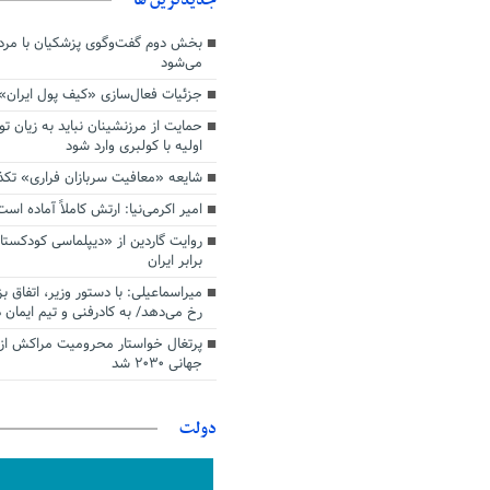
بخش دوم گفت‌وگوی پزشکیان با م
می‌شود
جزئیات فعال‌سازی «کیف پول ایران»
حمایت از مرزنشینان نباید به زیان تو
اولیه با کولبری وارد شود
شایعه «معافیت سربازان فراری» تک
امیر اکرمی‌نیا: ارتش کاملاً آماده است
روایت گاردین از «دیپلماسی کودکستا
برابر ایران
میراسماعیلی: با دستور وزیر، اتفاق ب
رخ می‌دهد/ به کادرفنی و تیم ایمان د
پرتغال خواستار محرومیت مراکش از 
جهانی ۲۰۳۰ شد
دولت