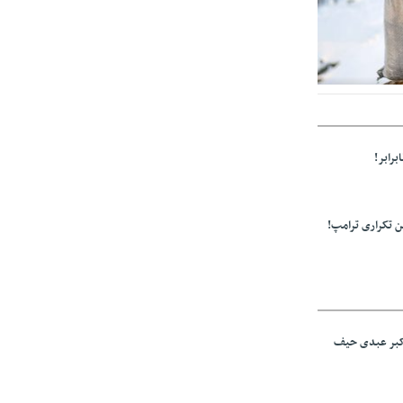
ولید باشد/مواد
برابر!
 تکراری ترامپ!
اکبر عبدی حیف