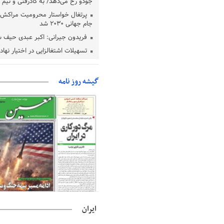
جودو رخ می‌دهد/ به کادرفنی و تیم ا
پرتغال خواستار محرومیت مراکش ا
جام جهانی ۲۰۳۰ شد
فریدون جیرانی: اکبر عبدی حیف 
تسهیلات اشتغالزایی در اختیار نها
باید براساس اولویت‌های گیلان پردا
زمان جلسه سرنوشت‌ساز هیات رئ
گیشه روز نامه
فدراسیون فوتبال با حضور قلعه‌نو
دفتر رهبر انقلاب: مطالب خارج از
فاقد سندیت است
بقائی: فضای مذاکرات فنی و سیاسی
عمان درباره تنگه هرمز، مثبت است
رئیس سازمان جهاد کشاورزی استان
گیلان نسبت به دریافت یارانه کود اقد
پایان شهریورماه
ایران