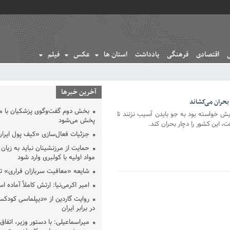
اقتصادی
فرهنگی
یادداشت
استان ها
عکس
فیلم
آخرین خبرها
 بحران می‌کشاند
بخش دوم گفت‌وگوی پزشکیان با 
ایش خواسته بود به جو بایدن آسیب نزنند تا
پخش می‌شود
ت، این کشور را دچار بحران کند.
جزئیات فعال‌سازی «کیف پول ایران
حمایت از مرزنشینان نباید به زیان 
مواد اولیه با کولبری وارد شود
شایعه «معافیت سربازان فراری» 
امیر اکرمی‌نیا: ارتش کاملاً آماده ا
روایت گاردین از «دیپلماسی کودکس
در برابر ایران
میراسماعیلی: با دستور وزیر، اتفاق 