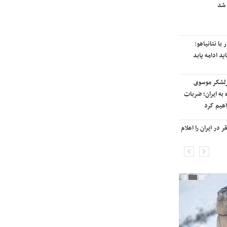
 شد
رایزنی برای بازگشت ایران به
رتبه‌بندی تایمز
با نتانیاهو:
نفتکش ایرانی «سیلی سیتی» وارد
ید ادامه یابد
آب‌های سرزمینی ایران شد
رلشکر موسوی
ادامه حملات هوایی علیه مراکزی در
 به ایران؛ ضربات
نقاط مختلف تهران/ آغاز پاسخ
هیم کرد
موشکی ایران به حملات
در ایران را اعلام
شنیده شدن صدای انفجار در برخی
شهرهای ایران

