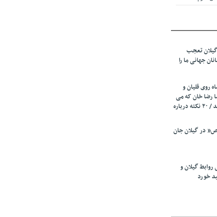
 از میزبانی
ف شد
گیلان تعجب
نهادهای حمایتی
نان جهانی ما را
 شود
 رئیسه
ه روی قلیان و
ی مشخص شد
ا رضا خان که می
رفت همه شاد بودند / ۲۰ نکته درباره
 از مراجع رسمی
” در گیلان جان
اسی ایران و
ان: کشاورزان
 روابط گیلان و
 کنند
ید خورد
تمدید مهلت اظهارنامه‌های مالیاتی سال ۱۴۰۴ تا