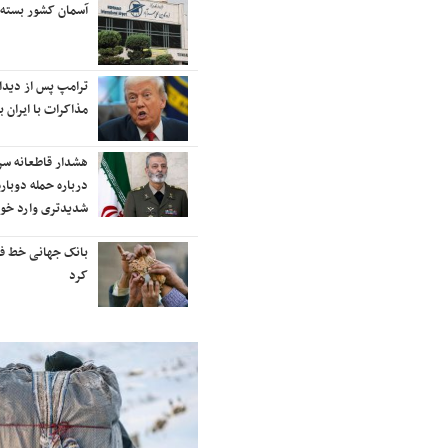
رایزنی برای بازگشت ایران به
آسمان کشور بسته
رتبه‌بندی تایمز
نفتکش ایرانی «سیلی سیتی» وارد
ترامپ پس از دیدار 
آب‌های سرزمینی ایران شد
مذاکرات با ایران با
ادامه حملات هوایی علیه مراکزی در
هشدار قاطعانه س
نقاط مختلف تهران/ آغاز پاسخ
درباره حمله دوباره
موشکی ایران به حملات
شدیدتری وارد خوا
شنیده شدن صدای انفجار در برخی
بانک جهانی خط فقر 
شهرهای ایران
کرد