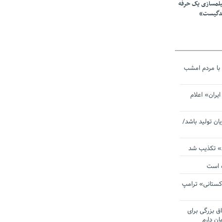
یلمسازی یک حرفه
ندگیست»
با مردم امشب
یران» اعلام
یان تولید باشد/
ی» تکذیب شد
ده است
دکستانی» ترامپ
اق بزرگی برای
ان دارم