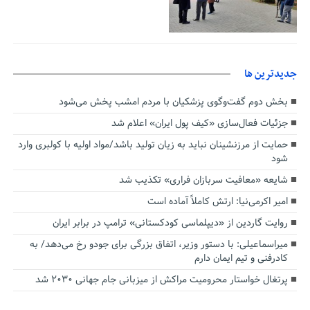
جديدترين ها
بخش دوم گفت‌وگوی پزشکیان با مردم امشب پخش می‌شود
جزئیات فعال‌سازی «کیف پول ایران» اعلام شد
حمایت از مرزنشینان نباید به زیان تولید باشد/مواد اولیه با کولبری وارد
شود
شایعه «معافیت سربازان فراری» تکذیب شد
امیر اکرمی‌نیا: ارتش کاملاً آماده است
روایت گاردین از «دیپلماسی کودکستانی» ترامپ در برابر ایران
میراسماعیلی: با دستور وزیر، اتفاق بزرگی برای جودو رخ می‌دهد/ به
کادرفنی و تیم ایمان دارم
پرتغال خواستار محرومیت مراکش از میزبانی جام جهانی ۲۰۳۰ شد