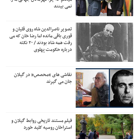
قلعه‌نویی مشخص شد
نمی بینند
دفتر رهبر انقلاب: مطالب خارج از مراجع رسمی فاقد سندیت
2:50
است
تصویر ناصرالدین شاه روی قلیان و
بقائی: فضای مذاکرات فنی و سیاسی ایران و عمان درباره تنگه
2:46
قوری باقی مانده اما رضا خان که می
هرمز، مثبت است
رفت همه شاد بودند / ۲۰ نکته
درباره حکومت پهلوی
رئیس سازمان جهاد کشاورزی استان: کشاورزان گیلان نسبت به
1:30
دریافت یارانه کود اقدام کنند
تمدید مهلت اظهارنامه‌های مالیاتی سال ۱۴۰۴ تا پایان شهریورماه
1:00
نقاشی های “محصص” در گیلان
جان می گیرند
فیلم مستند تاریخی روابط گیلان و
استراخان روسیه کلید خورد