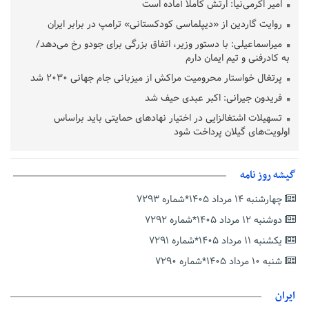
امیر اکرمی‌نیا: ارتش کاملاً آماده است
روایت گاردین از «دیپلماسی کودکستانی» ترامپ در برابر ایران
میراسماعیلی: با دستور وزیر، اتفاق بزرگی برای جودو رخ می‌دهد/
به کادرفنی و تیم ایمان دارم
پرتغال خواستار محرومیت مراکش از میزبانی جام جهانی ۲۰۳۰ شد
فریدون جیرانی: اکبر عبدی حیف شد
تسهیلات اشتغالزایی در اختیار نهادهای حمایتی باید براساس
اولویت‌های گیلان پرداخت شود
زمان جلسه سرنوشت‌ساز هیات رئیسه فدراسیون فوتبال با حضور
قلعه‌نویی مشخص شد
گیشه روز نامه
دفتر رهبر انقلاب: مطالب خارج از مراجع رسمی فاقد سندیت است
چهارشنبه ۱۴ مرداد ۱۴۰۵*شماره ۷۲۹۳
بقائی: فضای مذاکرات فنی و سیاسی ایران و عمان درباره تنگه هرمز،
مثبت است
دوشنبه ۱۲ مرداد ۱۴۰۵*شماره ۷۲۹۲
رئیس سازمان جهاد کشاورزی استان: کشاورزان گیلان نسبت به
یکشنبه ۱۱ مرداد ۱۴۰۵*شماره ۷۲۹۱
دریافت یارانه کود اقدام کنند
شنبه ۱۰ مرداد ۱۴۰۵*شماره ۷۲۹۰
تمدید مهلت اظهارنامه‌های مالیاتی سال ۱۴۰۴ تا پایان شهریورماه
ایران