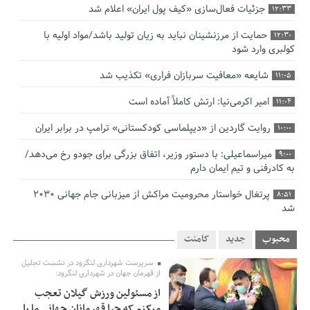
جزئیات فعال‌سازی «کیف پول ایران» اعلام شد
12:33
حمایت از مرزنشینان نباید به زیان تولید باشد/مواد اولیه با
12:30
کولبری وارد شود
شایعه «معافیت سربازان فراری» تکذیب شد
11:05
امیر اکرمی‌نیا: ارتش کاملاً آماده است
11:04
روایت گاردین از «دیپلماسی کودکستانی» ترامپ در برابر ایران
10:00
میراسماعیلی: با دستور وزیر، اتفاق بزرگی برای جودو رخ می‌دهد/
9:00
به کادرفنی و تیم ایمان دارم
پرتغال خواستار محرومیت مراکش از میزبانی جام جهانی ۲۰۳۰
8:51
شد
فریدون جیرانی: اکبر عبدی حیف شد
8:41
محبوب
جدید
کامنت
تسهیلات اشتغالزایی در اختیار نهادهای حمایتی باید براساس
0:58
سرپرست شهرداری لنگرود در نشست تجلیل
اولویت‌های گیلان پرداخت شود
از قهرمان جهان در شهرداری لنگرود:
از مسئولین ورزش گیلان تعجب
زمان جلسه سرنوشت‌ساز هیات رئیسه فدراسیون فوتبال با حضور
2:53
میکنم که چرا قهرمانان جهانی ما را