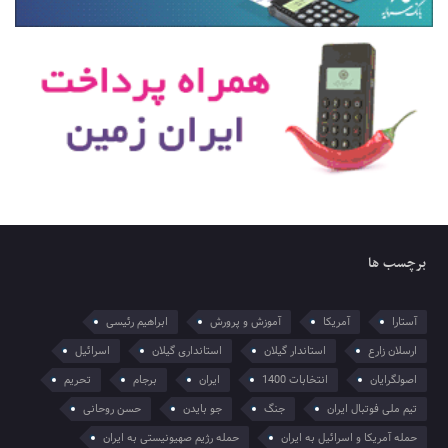
برچسب ها
آستارا
آمریکا
آموزش و پرورش
ابراهیم رئیسی
ارسلان زارع
استاندار گیلان
استانداری گیلان
اسرائیل
اصولگرایان
انتخابات 1400
ایران
برجام
تحریم
تیم ملی فوتبال ایران
جنگ
جو بایدن
حسن روحانی
حمله آمریکا و اسرائیل به ایران
حمله رژیم صهیونیستی به ایران