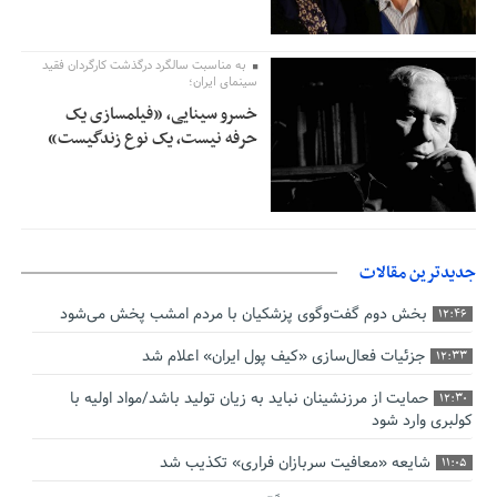
به مناسبت سالگرد درگذشت کارگردان فقید
سینمای ایران؛
خسرو سینایی، «فیلمسازی یک
حرفه نیست، یک نوع زندگیست»
جدیدترین مقالات
بخش دوم گفت‌وگوی پزشکیان با مردم امشب پخش می‌شود
12:46
جزئیات فعال‌سازی «کیف پول ایران» اعلام شد
12:33
حمایت از مرزنشینان نباید به زیان تولید باشد/مواد اولیه با
12:30
کولبری وارد شود
شایعه «معافیت سربازان فراری» تکذیب شد
11:05