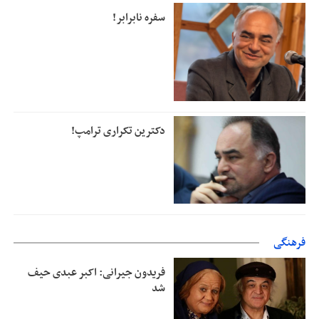
سفره نابرابر!
دکترین تکراری ترامپ!
فرهنگی
فریدون جیرانی: اکبر عبدی حیف
شد