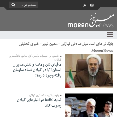
بایگانی‌های اسماعیل صادقی نیارکی - معین نیوز - خبری تحلیلی
MoeenNews
تاملی بر اظهارات رئیس کل سابق دادگستری
گیلان؛
مافیای شن و ماسه و نقش مدیران
استان! آیا در گیلان فساد سازمان
یافته وجود دارد؟!
رئیس کل دادگستری گیلان:
نباید کالاها در انبارهای گیلان
رسوب کند