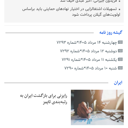
فریدون جیرانی: اکبر عبدی حیف شد
تسهیلات اشتغالزایی در اختیار نهادهای حمایتی باید براساس
اولویت‌های گیلان پرداخت شود
زمان جلسه سرنوشت‌ساز هیات رئیسه فدراسیون فوتبال با حضور
قلعه‌نویی مشخص شد
گیشه روز نامه
دفتر رهبر انقلاب: مطالب خارج از مراجع رسمی فاقد سندیت است
چهارشنبه ۱۴ مرداد ۱۴۰۵*شماره ۷۲۹۳
بقائی: فضای مذاکرات فنی و سیاسی ایران و عمان درباره تنگه هرمز،
مثبت است
دوشنبه ۱۲ مرداد ۱۴۰۵*شماره ۷۲۹۲
رئیس سازمان جهاد کشاورزی استان: کشاورزان گیلان نسبت به
یکشنبه ۱۱ مرداد ۱۴۰۵*شماره ۷۲۹۱
دریافت یارانه کود اقدام کنند
شنبه ۱۰ مرداد ۱۴۰۵*شماره ۷۲۹۰
تمدید مهلت اظهارنامه‌های مالیاتی سال ۱۴۰۴ تا پایان شهریورماه
ایران
رایزنی برای بازگشت ایران به
رتبه‌بندی تایمز