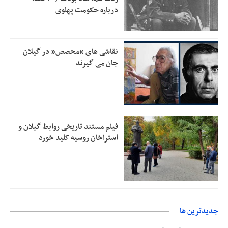
درباره حکومت پهلوی
رئیس سازمان جهاد کشاورزی استان: کشاورزان گیلان نسبت به
1:30
دریافت یارانه کود اقدام کنند
تمدید مهلت اظهارنامه‌های مالیاتی سال ۱۴۰۴ تا پایان شهریورماه
1:00
نقاشی های “محصص” در گیلان
جان می گیرند
فیلم مستند تاریخی روابط گیلان و
استراخان روسیه کلید خورد
جديدترين ها