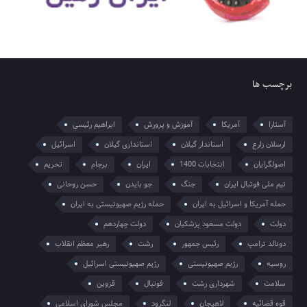
برچسب ها
آستارا
آمریکا
آموزش و پرورش
ابراهیم رئیسی
ارسلان زارع
استاندار گیلان
استانداری گیلان
اسرائیل
اصولگرایان
انتخابات 1400
ایران
برجام
تحریم
تیم ملی فوتبال ایران
جنگ
جو بایدن
حسن روحانی
حمله آمریکا و اسرائیل به ایران
حمله رژیم صهیونیستی به ایران
دولت
دولت مسعود پزشکیان
دولت چهاردهم
دونالد ترامپ
رئیس جمهور
رشت
رهبر معظم انقلاب
روسیه
رژیم صهیونیستی
رژیم صهیونیستی اسرائیل
سلامت
شهرداری رشت
فوتبال
قزوین
قوه قضائیه
لاهیجان
لنگرود
مجلس شورای اسلامی