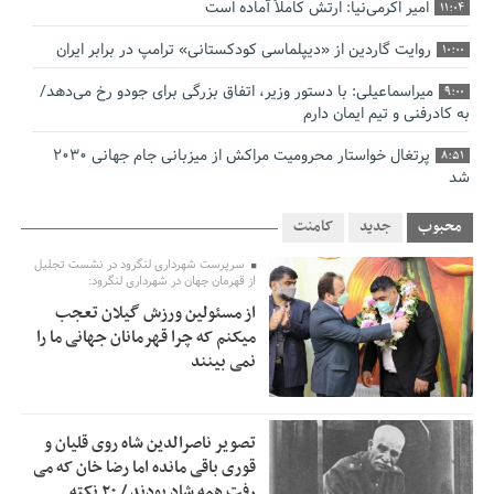
امیر اکرمی‌نیا: ارتش کاملاً آماده است
11:04
روایت گاردین از «دیپلماسی کودکستانی» ترامپ در برابر ایران
10:00
میراسماعیلی: با دستور وزیر، اتفاق بزرگی برای جودو رخ می‌دهد/
9:00
به کادرفنی و تیم ایمان دارم
پرتغال خواستار محرومیت مراکش از میزبانی جام جهانی ۲۰۳۰
8:51
شد
فریدون جیرانی: اکبر عبدی حیف شد
8:41
محبوب
جدید
کامنت
تسهیلات اشتغالزایی در اختیار نهادهای حمایتی باید براساس
0:58
سرپرست شهرداری لنگرود در نشست تجلیل
اولویت‌های گیلان پرداخت شود
از قهرمان جهان در شهرداری لنگرود:
از مسئولین ورزش گیلان تعجب
زمان جلسه سرنوشت‌ساز هیات رئیسه فدراسیون فوتبال با حضور
2:53
میکنم که چرا قهرمانان جهانی ما را
قلعه‌نویی مشخص شد
نمی بینند
دفتر رهبر انقلاب: مطالب خارج از مراجع رسمی فاقد سندیت
2:50
است
تصویر ناصرالدین شاه روی قلیان و
بقائی: فضای مذاکرات فنی و سیاسی ایران و عمان درباره تنگه
2:46
قوری باقی مانده اما رضا خان که می
هرمز، مثبت است
رفت همه شاد بودند / ۲۰ نکته