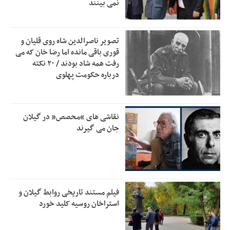
نمی بینند
دفتر رهبر انقلاب: مطالب خارج از مراجع رسمی فاقد سندیت
2:50
است
تصویر ناصرالدین شاه روی قلیان و
بقائی: فضای مذاکرات فنی و سیاسی ایران و عمان درباره تنگه
2:46
قوری باقی مانده اما رضا خان که می
هرمز، مثبت است
رفت همه شاد بودند / ۲۰ نکته
درباره حکومت پهلوی
رئیس سازمان جهاد کشاورزی استان: کشاورزان گیلان نسبت به
1:30
دریافت یارانه کود اقدام کنند
تمدید مهلت اظهارنامه‌های مالیاتی سال ۱۴۰۴ تا پایان شهریورماه
1:00
نقاشی های “محصص” در گیلان
جان می گیرند
فیلم مستند تاریخی روابط گیلان و
استراخان روسیه کلید خورد