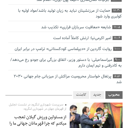
حمایت از مرزنشینان نباید به زیان تولید باشد/مواد اولیه با
12:30
کولبری وارد شود
شایعه «معافیت سربازان فراری» تکذیب شد
11:05
امیر اکرمی‌نیا: ارتش کاملاً آماده است
11:04
روایت گاردین از «دیپلماسی کودکستانی» ترامپ در برابر ایران
10:00
میراسماعیلی: با دستور وزیر، اتفاق بزرگی برای جودو رخ می‌دهد/
9:00
به کادرفنی و تیم ایمان دارم
پرتغال خواستار محرومیت مراکش از میزبانی جام جهانی ۲۰۳۰
8:51
شد
فریدون جیرانی: اکبر عبدی حیف شد
8:41
محبوب
جدید
کامنت
تسهیلات اشتغالزایی در اختیار نهادهای حمایتی باید براساس
0:58
سرپرست شهرداری لنگرود در نشست تجلیل
اولویت‌های گیلان پرداخت شود
از قهرمان جهان در شهرداری لنگرود:
از مسئولین ورزش گیلان تعجب
زمان جلسه سرنوشت‌ساز هیات رئیسه فدراسیون فوتبال با حضور
2:53
میکنم که چرا قهرمانان جهانی ما را
قلعه‌نویی مشخص شد