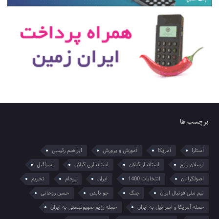
برچسب ها
آستارا
آمریکا
آموزش و پرورش
ابراهیم رئیسی
ارسلان زارع
استاندار گیلان
استانداری گیلان
اسرائیل
اصولگرایان
انتخابات 1400
ایران
برجام
تحریم
تیم ملی فوتبال ایران
جنگ
جو بایدن
حسن روحانی
حمله آمریکا و اسرائیل به ایران
حمله رژیم صهیونیستی به ایران