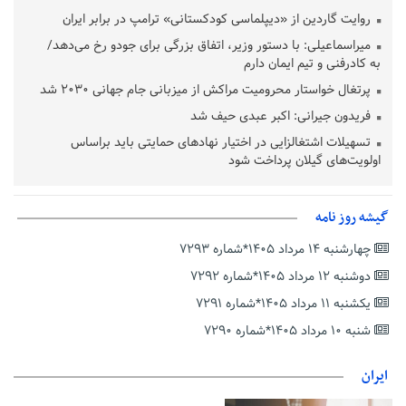
روایت گاردین از «دیپلماسی کودکستانی» ترامپ در برابر ایران
میراسماعیلی: با دستور وزیر، اتفاق بزرگی برای جودو رخ می‌دهد/
به کادرفنی و تیم ایمان دارم
پرتغال خواستار محرومیت مراکش از میزبانی جام جهانی ۲۰۳۰ شد
فریدون جیرانی: اکبر عبدی حیف شد
تسهیلات اشتغالزایی در اختیار نهادهای حمایتی باید براساس
اولویت‌های گیلان پرداخت شود
زمان جلسه سرنوشت‌ساز هیات رئیسه فدراسیون فوتبال با حضور
قلعه‌نویی مشخص شد
گیشه روز نامه
دفتر رهبر انقلاب: مطالب خارج از مراجع رسمی فاقد سندیت است
چهارشنبه ۱۴ مرداد ۱۴۰۵*شماره ۷۲۹۳
بقائی: فضای مذاکرات فنی و سیاسی ایران و عمان درباره تنگه هرمز،
مثبت است
دوشنبه ۱۲ مرداد ۱۴۰۵*شماره ۷۲۹۲
رئیس سازمان جهاد کشاورزی استان: کشاورزان گیلان نسبت به
یکشنبه ۱۱ مرداد ۱۴۰۵*شماره ۷۲۹۱
دریافت یارانه کود اقدام کنند
شنبه ۱۰ مرداد ۱۴۰۵*شماره ۷۲۹۰
تمدید مهلت اظهارنامه‌های مالیاتی سال ۱۴۰۴ تا پایان شهریورماه
ایران