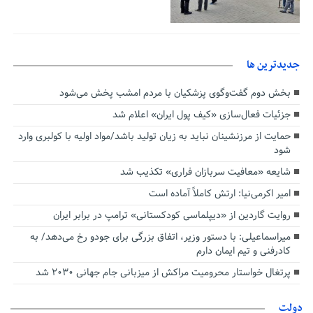
جديدترين ها
بخش دوم گفت‌وگوی پزشکیان با مردم امشب پخش می‌شود
جزئیات فعال‌سازی «کیف پول ایران» اعلام شد
حمایت از مرزنشینان نباید به زیان تولید باشد/مواد اولیه با کولبری وارد
شود
شایعه «معافیت سربازان فراری» تکذیب شد
امیر اکرمی‌نیا: ارتش کاملاً آماده است
روایت گاردین از «دیپلماسی کودکستانی» ترامپ در برابر ایران
میراسماعیلی: با دستور وزیر، اتفاق بزرگی برای جودو رخ می‌دهد/ به
کادرفنی و تیم ایمان دارم
پرتغال خواستار محرومیت مراکش از میزبانی جام جهانی ۲۰۳۰ شد
دولت