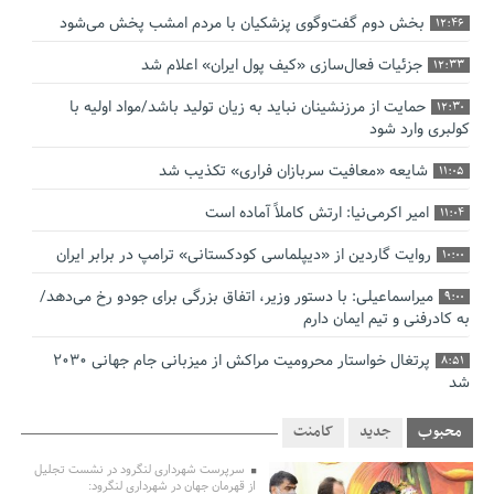
بخش دوم گفت‌وگوی پزشکیان با مردم امشب پخش می‌شود
12:46
جزئیات فعال‌سازی «کیف پول ایران» اعلام شد
12:33
حمایت از مرزنشینان نباید به زیان تولید باشد/مواد اولیه با
12:30
کولبری وارد شود
شایعه «معافیت سربازان فراری» تکذیب شد
11:05
امیر اکرمی‌نیا: ارتش کاملاً آماده است
11:04
روایت گاردین از «دیپلماسی کودکستانی» ترامپ در برابر ایران
10:00
میراسماعیلی: با دستور وزیر، اتفاق بزرگی برای جودو رخ می‌دهد/
9:00
به کادرفنی و تیم ایمان دارم
پرتغال خواستار محرومیت مراکش از میزبانی جام جهانی ۲۰۳۰
8:51
شد
فریدون جیرانی: اکبر عبدی حیف شد
8:41
محبوب
جدید
کامنت
تسهیلات اشتغالزایی در اختیار نهادهای حمایتی باید براساس
0:58
سرپرست شهرداری لنگرود در نشست تجلیل
اولویت‌های گیلان پرداخت شود
از قهرمان جهان در شهرداری لنگرود: