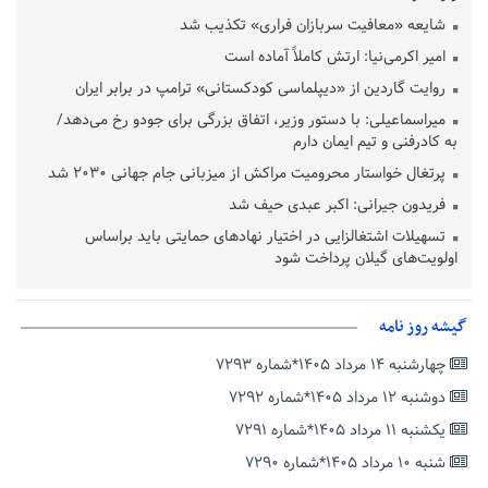
شایعه «معافیت سربازان فراری» تکذیب شد
امیر اکرمی‌نیا: ارتش کاملاً آماده است
روایت گاردین از «دیپلماسی کودکستانی» ترامپ در برابر ایران
میراسماعیلی: با دستور وزیر، اتفاق بزرگی برای جودو رخ می‌دهد/
به کادرفنی و تیم ایمان دارم
پرتغال خواستار محرومیت مراکش از میزبانی جام جهانی ۲۰۳۰ شد
فریدون جیرانی: اکبر عبدی حیف شد
تسهیلات اشتغالزایی در اختیار نهادهای حمایتی باید براساس
اولویت‌های گیلان پرداخت شود
زمان جلسه سرنوشت‌ساز هیات رئیسه فدراسیون فوتبال با حضور
قلعه‌نویی مشخص شد
گیشه روز نامه
دفتر رهبر انقلاب: مطالب خارج از مراجع رسمی فاقد سندیت است
چهارشنبه ۱۴ مرداد ۱۴۰۵*شماره ۷۲۹۳
بقائی: فضای مذاکرات فنی و سیاسی ایران و عمان درباره تنگه هرمز،
مثبت است
دوشنبه ۱۲ مرداد ۱۴۰۵*شماره ۷۲۹۲
رئیس سازمان جهاد کشاورزی استان: کشاورزان گیلان نسبت به
یکشنبه ۱۱ مرداد ۱۴۰۵*شماره ۷۲۹۱
دریافت یارانه کود اقدام کنند
شنبه ۱۰ مرداد ۱۴۰۵*شماره ۷۲۹۰
تمدید مهلت اظهارنامه‌های مالیاتی سال ۱۴۰۴ تا پایان شهریورماه