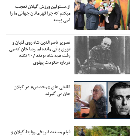
از مسئولین ورزش گیلان تعجب
زمان جلسه سرنوشت‌ساز هیات رئیسه فدراسیون فوتبال با حضور
2:53
میکنم که چرا قهرمانان جهانی ما را
قلعه‌نویی مشخص شد
نمی بینند
دفتر رهبر انقلاب: مطالب خارج از مراجع رسمی فاقد سندیت
2:50
است
تصویر ناصرالدین شاه روی قلیان و
بقائی: فضای مذاکرات فنی و سیاسی ایران و عمان درباره تنگه
2:46
قوری باقی مانده اما رضا خان که می
هرمز، مثبت است
رفت همه شاد بودند / ۲۰ نکته
درباره حکومت پهلوی
رئیس سازمان جهاد کشاورزی استان: کشاورزان گیلان نسبت به
1:30
دریافت یارانه کود اقدام کنند
تمدید مهلت اظهارنامه‌های مالیاتی سال ۱۴۰۴ تا پایان شهریورماه
1:00
نقاشی های “محصص” در گیلان
جان می گیرند
فیلم مستند تاریخی روابط گیلان و