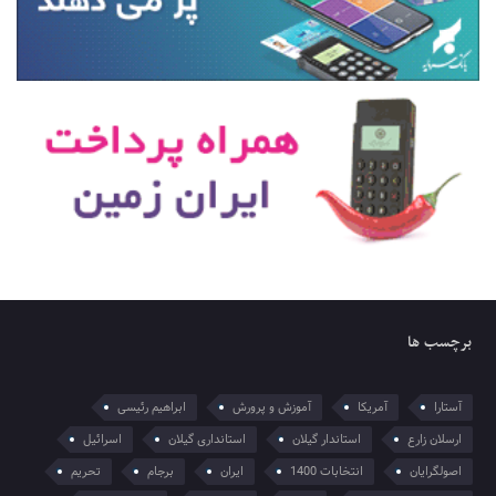
برچسب ها
آستارا
آمریکا
آموزش و پرورش
ابراهیم رئیسی
ارسلان زارع
استاندار گیلان
استانداری گیلان
اسرائیل
اصولگرایان
انتخابات 1400
ایران
برجام
تحریم