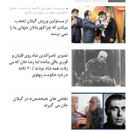
تسهیلات اشتغالزایی در اختیار نهادهای حمایتی باید براساس
0:58
سرپرست شهرداری لنگرود در نشست تجلیل
اولویت‌های گیلان پرداخت شود
از قهرمان جهان در شهرداری لنگرود:
از مسئولین ورزش گیلان تعجب
زمان جلسه سرنوشت‌ساز هیات رئیسه فدراسیون فوتبال با حضور
2:53
میکنم که چرا قهرمانان جهانی ما را
قلعه‌نویی مشخص شد
نمی بینند
دفتر رهبر انقلاب: مطالب خارج از مراجع رسمی فاقد سندیت
2:50
است
تصویر ناصرالدین شاه روی قلیان و
بقائی: فضای مذاکرات فنی و سیاسی ایران و عمان درباره تنگه
2:46
قوری باقی مانده اما رضا خان که می
هرمز، مثبت است
رفت همه شاد بودند / ۲۰ نکته
درباره حکومت پهلوی
رئیس سازمان جهاد کشاورزی استان: کشاورزان گیلان نسبت به
1:30
دریافت یارانه کود اقدام کنند
تمدید مهلت اظهارنامه‌های مالیاتی سال ۱۴۰۴ تا پایان شهریورماه
1:00
نقاشی های “محصص” در گیلان
جان می گیرند