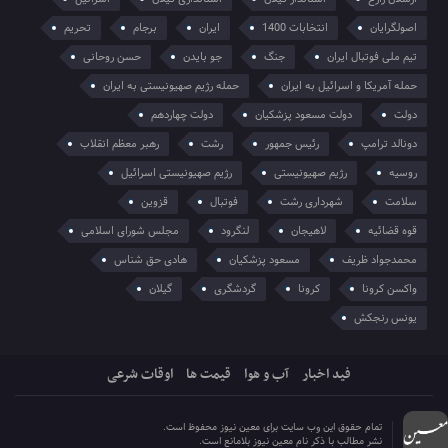
اصولگرایان
انتخابات 1400
ایران
برجام
تحریم
تیم ملی فوتبال ایران
جنگ
جو بایدن
حسن روحانی
حمله آمریکا و اسرائیل به ایران
حمله رژیم صهیونیستی به ایران
دولت
دولت مسعود پزشکیان
دولت چهاردهم
دونالد ترامپ
رئیس جمهور
رشت
رهبر معظم انقلاب
روسیه
رژیم صهیونیستی
رژیم صهیونیستی اسرائیل
سلامت
شهرداری رشت
فوتبال
قزوین
قوه قضائیه
لاهیجان
لنگرود
مجلس شورای اسلامی
محمدجواد ظریف
مسعود پزشکیان
هادی حق شناس
واکسن کرونا
کرونا
گردشگری
گیلان
یونس رنجکش
فید اخبار
آب و هوا
قیمت ها
اوقات شرعی
تمام حقوق این وب سایت برای معین نیوز محفوظ است.
نشر مطالب با ذکر نام معین نیوز بلامانع است.