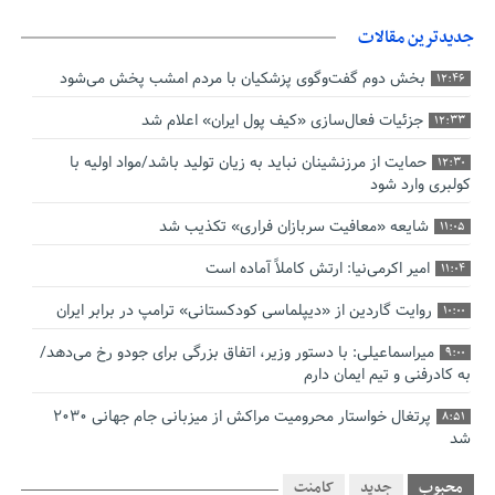
جدیدترین مقالات
بخش دوم گفت‌وگوی پزشکیان با مردم امشب پخش می‌شود
12:46
جزئیات فعال‌سازی «کیف پول ایران» اعلام شد
12:33
حمایت از مرزنشینان نباید به زیان تولید باشد/مواد اولیه با
12:30
کولبری وارد شود
شایعه «معافیت سربازان فراری» تکذیب شد
11:05
امیر اکرمی‌نیا: ارتش کاملاً آماده است
11:04
روایت گاردین از «دیپلماسی کودکستانی» ترامپ در برابر ایران
10:00
میراسماعیلی: با دستور وزیر، اتفاق بزرگی برای جودو رخ می‌دهد/
9:00
به کادرفنی و تیم ایمان دارم
پرتغال خواستار محرومیت مراکش از میزبانی جام جهانی ۲۰۳۰
8:51
شد
فریدون جیرانی: اکبر عبدی حیف شد
8:41
محبوب
جدید
کامنت