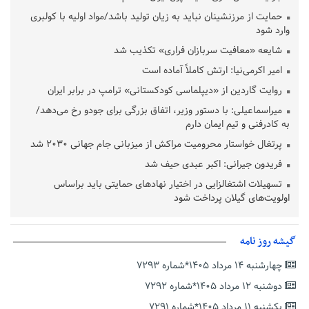
حمایت از مرزنشینان نباید به زیان تولید باشد/مواد اولیه با کولبری
وارد شود
شایعه «معافیت سربازان فراری» تکذیب شد
امیر اکرمی‌نیا: ارتش کاملاً آماده است
روایت گاردین از «دیپلماسی کودکستانی» ترامپ در برابر ایران
میراسماعیلی: با دستور وزیر، اتفاق بزرگی برای جودو رخ می‌دهد/
به کادرفنی و تیم ایمان دارم
پرتغال خواستار محرومیت مراکش از میزبانی جام جهانی ۲۰۳۰ شد
فریدون جیرانی: اکبر عبدی حیف شد
تسهیلات اشتغالزایی در اختیار نهادهای حمایتی باید براساس
اولویت‌های گیلان پرداخت شود
زمان جلسه سرنوشت‌ساز هیات رئیسه فدراسیون فوتبال با حضور
قلعه‌نویی مشخص شد
گیشه روز نامه
دفتر رهبر انقلاب: مطالب خارج از مراجع رسمی فاقد سندیت است
چهارشنبه ۱۴ مرداد ۱۴۰۵*شماره ۷۲۹۳
بقائی: فضای مذاکرات فنی و سیاسی ایران و عمان درباره تنگه هرمز،
مثبت است
دوشنبه ۱۲ مرداد ۱۴۰۵*شماره ۷۲۹۲
رئیس سازمان جهاد کشاورزی استان: کشاورزان گیلان نسبت به
یکشنبه ۱۱ مرداد ۱۴۰۵*شماره ۷۲۹۱