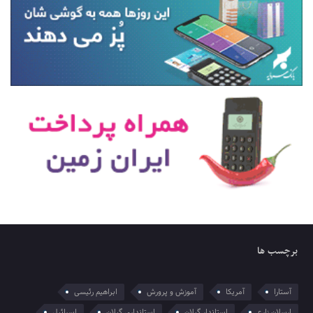
برچسب ها
آستارا
آمریکا
آموزش و پرورش
ابراهیم رئیسی
ارسلان زارع
استاندار گیلان
استانداری گیلان
اسرائیل