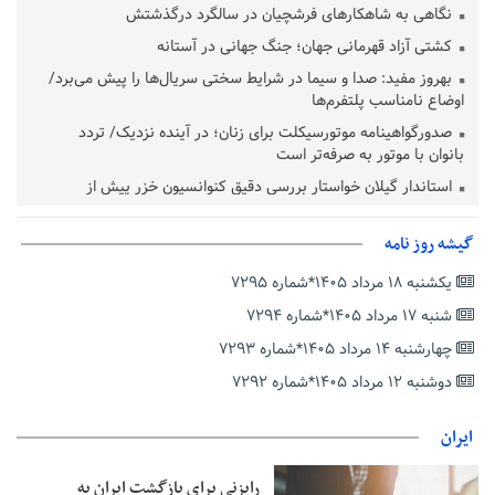
نگاهی به شاهکارهای فرشچیان در سالگرد درگذشتش
کشتی آزاد قهرمانی جهان؛ جنگ جهانی در آستانه
بهروز مفید: صدا و سیما در شرایط سختی سریال‌ها را پیش می‌برد/
اوضاع نامناسب پلتفرم‌ها
صدورگواهینامه موتورسیکلت برای زنان؛ در آینده نزدیک/ تردد
بانوان با موتور به‌ صرفه‌تر است
استاندار گیلان خواستار بررسی دقیق کنوانسیون خزر پیش از
تصویب در مجلس شد
پزشکیان‌: بهترین زمان برای دستیابی به توافق شرایط کنونی است/از
گیشه روز نامه
حقوق ملت کوتاه نمی‌آییم
یکشنبه ۱۸ مرداد ۱۴۰۵*شماره ۷۲۹۵
عارف: جنگ اصلی امروز، جنگ روایت‌ها بر سر امید و هویت ملی
شنبه ۱۷ مرداد ۱۴۰۵*شماره ۷۲۹۴
است
چهارشنبه ۱۴ مرداد ۱۴۰۵*شماره ۷۲۹۳
هشدار معاون وظیفه عمومی گیلان به سربازان فراری؛ اعطای
معافیت شایعه است
دوشنبه ۱۲ مرداد ۱۴۰۵*شماره ۷۲۹۲
پاکستان: باید در برابر اسرائیل متحد شویم؛ عادی‌سازی هیچ سودی
ندارد
ایران
جهانگیر: امروز خبرنگاران ایران به عنوان خار چشم می‌درخشند
رایزنی برای بازگشت ایران به
اتفاق عجیب در استقلال؛ امضای شجاعی پای صورت‌های مالی ٩ماه