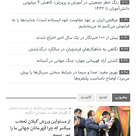
زنگ خطر جمعیتی در آموزش و پرورش؛ کاهش ۴ میلیونی
11:10
دانش‌آموزان تا ۱۴۳۲
عراقچی:ایران بر عهد مقاومت خود ایستاده است/ جنایت‌ها را نه
10:41
فراموش می‌کنیم نه می‌بخشیم
بیش از ۱۰۰ خبرنگار در یک سال اخیر اخراج شدند
10:40
نگاهی به شاهکارهای فرشچیان در سالگرد درگذشتش
9:47
کشتی آزاد قهرمانی جهان؛ جنگ جهانی در آستانه
9:36
بهروز مفید: صدا و سیما در شرایط سختی سریال‌ها را پیش
8:45
می‌برد/ اوضاع نامناسب پلتفرم‌ها
صدورگواهینامه موتورسیکلت برای زنان؛ در آینده نزدیک/ تردد
7:53
بانوان با موتور به‌ صرفه‌تر است
محبوب
جدید
کامنت
استاندار گیلان خواستار بررسی دقیق کنوانسیون خزر پیش از
سرپرست شهرداری لنگرود در نشست تجلیل
7:00
از قهرمان جهان در شهرداری لنگرود:
تصویب در مجلس شد
از مسئولین ورزش گیلان تعجب
پزشکیان‌: بهترین زمان برای دستیابی به توافق شرایط کنونی است/
0:51
میکنم که چرا قهرمانان جهانی ما را
از حقوق ملت کوتاه نمی‌آییم
نمی بینند