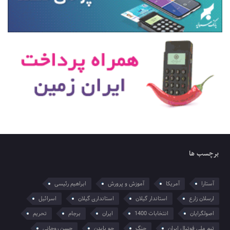
برچسب ها
آستارا
آمریکا
آموزش و پرورش
ابراهیم رئیسی
ارسلان زارع
استاندار گیلان
استانداری گیلان
اسرائیل
اصولگرایان
انتخابات 1400
ایران
برجام
تحریم
تیم ملی فوتبال ایران
جنگ
جو بایدن
حسن روحانی