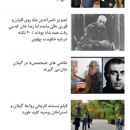
عارف: جنگ اصلی امروز، جنگ روایت‌ها بر سر امید و هویت ملی
13:01
است
تصویر ناصرالدین شاه روی قلیان و
هشدار معاون وظیفه عمومی گیلان به سربازان فراری؛ اعطای
12:57
قوری باقی مانده اما رضا خان که می
معافیت شایعه است
رفت همه شاد بودند / ۲۰ نکته
درباره حکومت پهلوی
پاکستان: باید در برابر اسرائیل متحد شویم؛ عادی‌سازی هیچ
12:54
سودی ندارد
جهانگیر: امروز خبرنگاران ایران به عنوان خار چشم می‌درخشند
10:24
نقاشی های “محصص” در گیلان
اتفاق عجیب در استقلال؛ امضای شجاعی پای صورت‌های مالی
جان می گیرند
10:08
٩ماه پس از استعفا
فیلم مستند تاریخی روابط گیلان و
استراخان روسیه کلید خورد