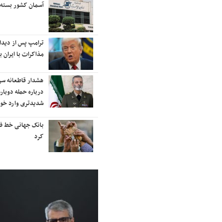
رایزنی برای بازگشت ایران به
آسمان کشور بسته
رتبه‌بندی تایمز
نفتکش ایرانی «سیلی سیتی» وارد
ترامپ پس از دیدار 
آب‌های سرزمینی ایران شد
مذاکرات با ایران با
ادامه حملات هوایی علیه مراکزی در
هشدار قاطعانه س
نقاط مختلف تهران/ آغاز پاسخ
درباره حمله دوباره
موشکی ایران به حملات
شدیدتری وارد خوا
شنیده شدن صدای انفجار در برخی
بانک جهانی خط فقر 
شهرهای ایران
کرد