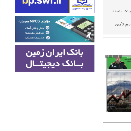
پلاک منطقه
وم تأمین
تفاقی در
 شده رسیدگی
نتخابات
ود
فه نیست،
یازمند
زیرمیزی در جامعه پزشکی کمتر از ۶ درصد
از