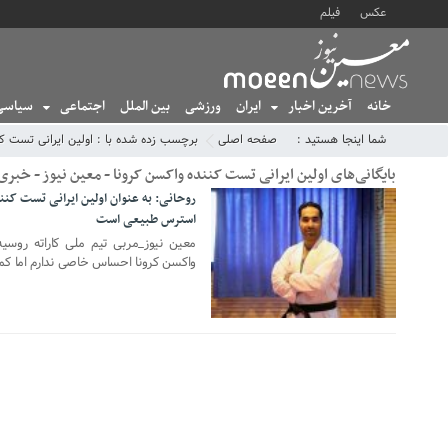
عکس
فیلم
خانه
آخرین اخبار
ایران
ورزشی
بین الملل
اجتماعی
سیاسی
شما اینجا هستید :
صفحه اصلی
برچسب زده شده با : اولین ایرانی تست کن
بایگانی‌های اولین ایرانی تست کننده واکسن کرونا - معین نیوز - خبری تحلیلی 
روحانی: به عنوان اولین ایرانی تست ک
استرس طبیعی است
22 اکتبر 2020
معین نیوز_مربی تیم ملی کاراته روسی
واکسن کرونا احساس خاصی ندارم اما ک