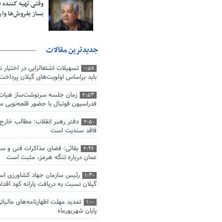
وقتی تهیه کننده پا
بساز بفروش‌ها وار
جدیدترین مقالات
تسهیلات اشتغالزایی در اختیار 
0:58
باید براساس اولویت‌های گیلان پرداخت
زمان جلسه سرنوشت‌ساز هیات
2:53
فدراسیون فوتبال با حضور قلعه‌نوی
دفتر رهبر انقلاب: مطالب خارج
2:50
فاقد سندیت است
بقائی: فضای مذاکرات فنی و سی
2:46
عمان درباره تنگه هرمز، مثبت است
رئیس سازمان جهاد کشاورزی است
1:30
گیلان نسبت به دریافت یارانه کود اقدام
1:00
پایان شهریورماه