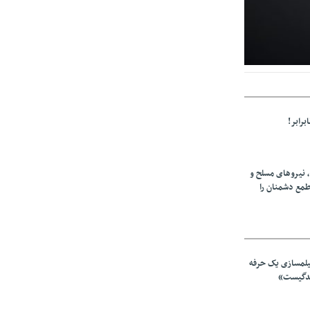
اتفاقی در وضعیت
برابر!
، نیروهای مسلح و
طمع دشمنان را
یلمسازی یک حرفه
ندگیست»