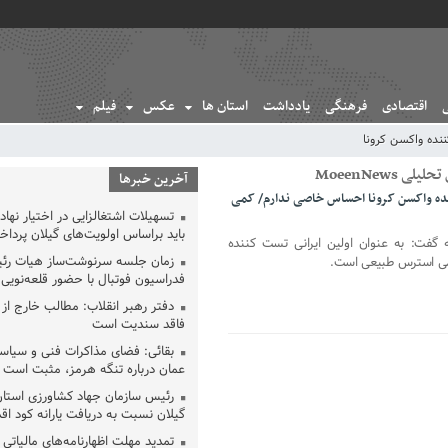
اقتصادی
فرهنگی
یادداشت
استان ها
عکس
فیلم
نده واکسن کرونا
MoeenNews
آخرین خبرها
ننده واکسن کرونا احساس خاصی ندارم/ کمی
تسهیلات اشتغالزایی در اختیار نها
باید براساس اولویت‌های گیلان پردا
ه گفت: به عنوان اولین ایرانی تست کننده
زمان جلسه سرنوشت‌ساز هیات رئ
می استرس طبیعی است.
فدراسیون فوتبال با حضور قلعه‌نو
دفتر رهبر انقلاب: مطالب خارج از
فاقد سندیت است
بقائی: فضای مذاکرات فنی و سیاسی
عمان درباره تنگه هرمز، مثبت است
رئیس سازمان جهاد کشاورزی استان
گیلان نسبت به دریافت یارانه کود اقد