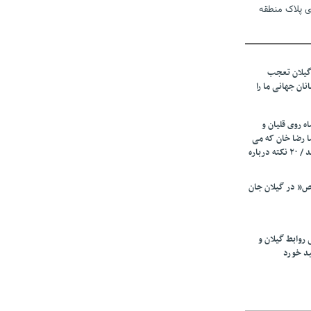
ی پلاک منطقه
 دوم تأمین
گیلان تعجب
م/ اتفاقی در
نان جهانی ما را
قضی شده
ه روی قلیان و
ا رضا خان که می
رفت همه شاد بودند / ۲۰ نکته درباره
ر انتخابات
د
” در گیلان جان
 حرفه نیست،
گ نیازمند
 روابط گیلان و
ید خورد
زیرمیزی در جامعه پزشکی کمتر از ۶ درصد
ی از