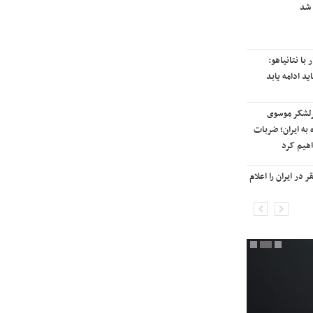
 شد
رایزنی برای بازگشت ایران به
رتبه‌بندی تایمز
با نتانیاهو:
نفتکش ایرانی «سیلی سیتی» وارد
ید ادامه یابد
آب‌های سرزمینی ایران شد
رلشکر موسوی
ادامه حملات هوایی علیه مراکزی در
 به ایران؛ ضربات
نقاط مختلف تهران/ آغاز پاسخ
هیم کرد
موشکی ایران به حملات
در ایران را اعلام
شنیده شدن صدای انفجار در برخی
شهرهای ایران

