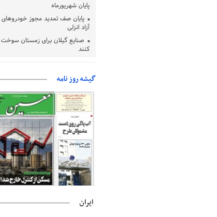
پایان شهریورماه
پایان صف تمدید مجوز خودروهای 
آزاد انزلی
صنایع گیلان برای زمستان سوخت د
کنند
بقائی: مذاکره‌ای با آمریکا نداریم/ ا
وضعیت تنگه هرمز نمی‌افتد
گیشه روز نامه
بانک مرکزی: تعهدات ارزی منقضی
می شوند
نایب رئیس هیات مرکزی نظارت بر ا
شوراها: انتخابات در پاییز برگزار می‌ش
خسرو سینایی، «فیلمسازی یک حر
یک نوع زندگیست»
ترقی: سیاست خارجی پس از جنگ ن
بازنگری است
است/ارزیابی مردم از خدمات درمانی
مهاجرانی: کشور با همبستگی ملی 
ایران
دشواری‌های جنگ گذر کرد