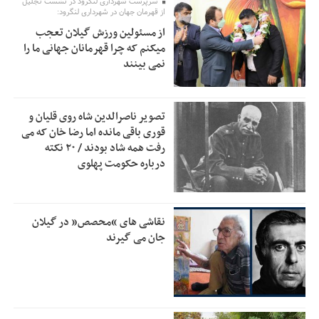
سرپرست شهرداری لنگرود در نشست تجلیل
اولویت‌های گیلان پرداخت شود
از قهرمان جهان در شهرداری لنگرود:
از مسئولین ورزش گیلان تعجب
زمان جلسه سرنوشت‌ساز هیات رئیسه فدراسیون فوتبال با حضور
2:53
میکنم که چرا قهرمانان جهانی ما را
قلعه‌نویی مشخص شد
نمی بینند
دفتر رهبر انقلاب: مطالب خارج از مراجع رسمی فاقد سندیت
2:50
است
تصویر ناصرالدین شاه روی قلیان و
بقائی: فضای مذاکرات فنی و سیاسی ایران و عمان درباره تنگه
2:46
قوری باقی مانده اما رضا خان که می
هرمز، مثبت است
رفت همه شاد بودند / ۲۰ نکته
درباره حکومت پهلوی
رئیس سازمان جهاد کشاورزی استان: کشاورزان گیلان نسبت به
1:30
دریافت یارانه کود اقدام کنند
تمدید مهلت اظهارنامه‌های مالیاتی سال ۱۴۰۴ تا پایان شهریورماه
1:00
نقاشی های “محصص” در گیلان
جان می گیرند