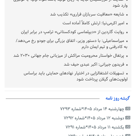
وارد شود
شایعه «معافیت سربازان فراری» تکذیب شد
امیر اکرمی‌نیا: ارتش کاملاً آماده است
روایت گاردین از «دیپلماسی کودکستانی» ترامپ در برابر ایران
میراسماعیلی: با دستور وزیر، اتفاق بزرگی برای جودو رخ می‌دهد/
به کادرفنی و تیم ایمان دارم
پرتغال خواستار محرومیت مراکش از میزبانی جام جهانی ۲۰۳۰ شد
فریدون جیرانی: اکبر عبدی حیف شد
تسهیلات اشتغالزایی در اختیار نهادهای حمایتی باید براساس
اولویت‌های گیلان پرداخت شود
زمان جلسه سرنوشت‌ساز هیات رئیسه فدراسیون فوتبال با حضور
قلعه‌نویی مشخص شد
گیشه روز نامه
دفتر رهبر انقلاب: مطالب خارج از مراجع رسمی فاقد سندیت است
چهارشنبه ۱۴ مرداد ۱۴۰۵*شماره ۷۲۹۳
بقائی: فضای مذاکرات فنی و سیاسی ایران و عمان درباره تنگه هرمز،
مثبت است
دوشنبه ۱۲ مرداد ۱۴۰۵*شماره ۷۲۹۲
رئیس سازمان جهاد کشاورزی استان: کشاورزان گیلان نسبت به
یکشنبه ۱۱ مرداد ۱۴۰۵*شماره ۷۲۹۱
دریافت یارانه کود اقدام کنند