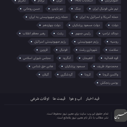
اصولگرایان
انتخابات 1400
ایران
برجام
تحریم
تیم ملی فوتبال ایران
جنگ
جو بایدن
حسن روحانی
حمله آمریکا و اسرائیل به ایران
حمله رژیم صهیونیستی به ایران
دولت
دولت مسعود پزشکیان
دولت چهاردهم
دونالد ترامپ
رئیس جمهور
رشت
رهبر معظم انقلاب
روسیه
رژیم صهیونیستی
رژیم صهیونیستی اسرائیل
سلامت
شهرداری رشت
فوتبال
قزوین
قوه قضائیه
لاهیجان
لنگرود
مجلس شورای اسلامی
محمدجواد ظریف
مسعود پزشکیان
هادی حق شناس
واکسن کرونا
کرونا
گردشگری
گیلان
یونس رنجکش
فید اخبار
آب و هوا
قیمت ها
اوقات شرعی
تمام حقوق این وب سایت برای معین نیوز محفوظ است.
نشر مطالب با ذکر نام معین نیوز بلامانع است.