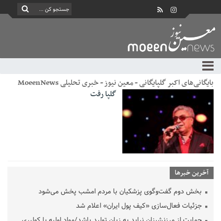
بایگانی‌های اکبر گلپایگانی - معین نیوز - خبری تحلیلی MoeenNews
گلپا رفت
آخرین خبرها
بخش دوم گفت‌وگوی پزشکیان با مردم امشب پخش می‌شود
جزئیات فعال‌سازی «کیف پول ایران» اعلام شد
حمایت از مرزنشینان نباید به زیان تولید باشد/مواد اولیه با کولبری