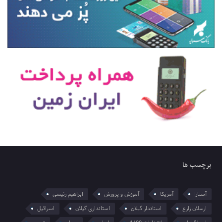
برچسب ها
آستارا
آمریکا
آموزش و پرورش
ابراهیم رئیسی
ارسلان زارع
استاندار گیلان
استانداری گیلان
اسرائیل