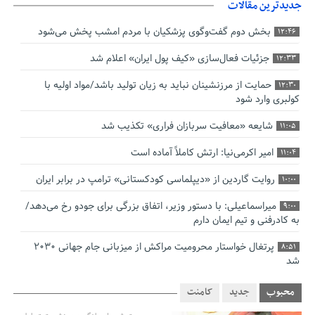
جدیدترین مقالات
بخش دوم گفت‌وگوی پزشکیان با مردم امشب پخش می‌شود
12:46
جزئیات فعال‌سازی «کیف پول ایران» اعلام شد
12:33
حمایت از مرزنشینان نباید به زیان تولید باشد/مواد اولیه با
12:30
کولبری وارد شود
شایعه «معافیت سربازان فراری» تکذیب شد
11:05
امیر اکرمی‌نیا: ارتش کاملاً آماده است
11:04
روایت گاردین از «دیپلماسی کودکستانی» ترامپ در برابر ایران
10:00
میراسماعیلی: با دستور وزیر، اتفاق بزرگی برای جودو رخ می‌دهد/
9:00
به کادرفنی و تیم ایمان دارم
پرتغال خواستار محرومیت مراکش از میزبانی جام جهانی ۲۰۳۰
8:51
شد
فریدون جیرانی: اکبر عبدی حیف شد
8:41
محبوب
جدید
کامنت
تسهیلات اشتغالزایی در اختیار نهادهای حمایتی باید براساس
0:58