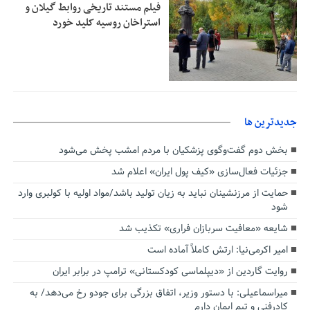
فیلم مستند تاریخی روابط گیلان و
استراخان روسیه کلید خورد
جديدترين ها
بخش دوم گفت‌وگوی پزشکیان با مردم امشب پخش می‌شود
جزئیات فعال‌سازی «کیف پول ایران» اعلام شد
حمایت از مرزنشینان نباید به زیان تولید باشد/مواد اولیه با کولبری وارد
شود
شایعه «معافیت سربازان فراری» تکذیب شد
امیر اکرمی‌نیا: ارتش کاملاً آماده است
روایت گاردین از «دیپلماسی کودکستانی» ترامپ در برابر ایران
میراسماعیلی: با دستور وزیر، اتفاق بزرگی برای جودو رخ می‌دهد/ به
کادرفنی و تیم ایمان دارم