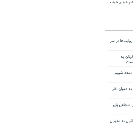
اکبر عبدی حیف
وایت‌ها بر سر
لان به
است
ل متحد شویم؛
 به عنوان خار
ی شجاعی پای
ران به مدیران