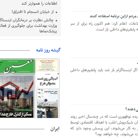
اطلاعات را هموارتر کند
از خیابان انسجام تا افتراق!
 مردم ازاین برنامه استفاده کنند
چالش نظارت بر درمانگران اینستاگ
لاعات، اعلام کرد: هم اکنون راه برای از سر
وزارت بهداشت برای جلوگیری از فعال
 پلتفرم‌های داخلی باز است.
پزشک‌نماها
خبرنگارانی که جنگ را برای تاریخ ن
پشتیبانی از زنجیره ارزش بادام زمی
گیشه روز نامه
سیاست‌های حمایتی گیلان است
بخش دوم گفت‌وگوی پزشکیان با 
پخش می‌شود
گر اینستاگرام باز شد باید پلتفرم‌های داخلی
جزئیات فعال‌سازی «کیف پول ایران
حمایت از مرزنشینان نباید به زیان 
مواد اولیه با کولبری وارد شود
شایعه «معافیت سربازان فراری» 
امیر اکرمی‌نیا: ارتش کاملاً آماده ا
ی‌دهند؟
یده نوظهوری است که در چندسال اخیر روند
دکان شیک‌پوش اغلب با اهداف اقتصادی توسط
ایران
ار به کار می‌شوند، این پرسش وجود دارد که
ت می‌شوند، چه خواهد بود؟