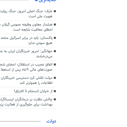
عارف: جنگ اصلی امروز، جنگ روایت‌ه
هویت ملی است
هشدار معاون وظیفه عمومی گیلان به
اعطای معافیت شایعه است
پاکستان: باید در برابر اسرائیل متحد
هیچ سودی ندارد
جهانگیر: امروز خبرنگاران ایران به 
می‌درخشند
اتفاق عجیب در استقلال؛ امضای شجا
صورت‌های مالی ٩ماه پس از استعفا
دولت تلاش کرد دسترسی خبرنگاران ب
اطلاعات را هموارتر کند
از خیابان انسجام تا افتراق!
چالش نظارت بر درمانگران اینستاگرا
بهداشت برای جلوگیری از فعالیت پزش
دولت