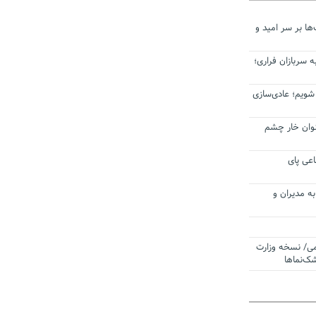
ا بر سر امید و
 سربازان فراری؛
 شویم؛ عادی‌سازی
عنوان خار چشم
عی پای
ه مدیران و
می/ نسخه وزارت
ک‌نماها