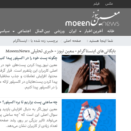
عکس
فیلم
خانه
آخرین اخبار
ایران
ورزشی
بین الملل
اجتماعی
سیاسی
شما اینجا هستید :
صفحه اصلی
برچسب زده شده با : اینستاگرام
بایگانی‌های اینستاگرام - معین نیوز - خبری تحلیلی MoeenNews
چگونه پست خود را در اکسپلور پیدا کنی
13 ژانویه 2025
معین نیوز_پیدا کردن پست‌های خود در 
اصلی کاربران این پلتفرم است. قرار گ
محتوا، افزایش تعاملات و جذب مخاطبان
پیدا کردن پست‌هایتان در اکسپلور ارائ
را در اکسپلور پیدا کنیم.
چه ساعتی پست بزاریم تا بره اکسپلور؟ +
15 ژوئن 2024
معین نیوز_اگر به دنبال افزایش بازدید
سوال اصلی این است که "چه ساعتی پست 
می‌تواند تاثیر بزرگی بر روی رشد صفحه
تعداد زیادی از کاربران نشان می‌دهد.
12 فوریه 2023