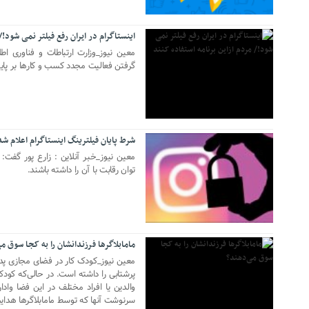
اینستاگرام در ایران رفع فیلتر نمی شود!/
معین نیوز_​وزارت ارتباطات و فناوری اط
گرفتن فعالیت مجدد کسب و کارها بر پایه
شرط پایان فیلترینگ اینستاگرام اعلام شد
25 اکتبر 2022
معین نیوز_خبر آنلاین : زارع پور گفت: ا
توان رقابت با آن را داشته باشند.
27 ژانویه 2022
مامابلاگرها فرزندانشان را به کجا سوق م
معین نیوز_کودک کار در فضای مجازی پد
پرشتابی را داشته است. در حالی‌که کو
والدین یا افراد مختلف در این فضا واد
سرنوشت آنها که توسط مامابلاگرها هدای
19 ژانویه 2022