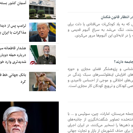
رایزنی برای بازگشت ایران به
آسمان کشور بسته
رتبه‌بندی تایمز
ر انتظار قانون شکنان
 که به یاد کودکی‌ات می‌افتادی یا دلت برای
نفتکش ایرانی «سیلی سیتی» وارد
ترامپ پس از دیدار 
ستند، تنگ می‌شد به سراغ آلبوم قدیمی و
آب‌های سرزمینی ایران شد
مذاکرات با ایران با
ا در لابه‌لای این آلبوم‌ها مرور می‌کردی.
ادامه حملات هوایی علیه مراکزی در
هشدار قاطعانه س
نقاط مختلف تهران/ آغاز پاسخ
درباره حمله دوباره
جامعه دارند؟
موشکی ایران به حملات
شدیدتری وارد خوا
‌شناس و پژوهشگر فضای مجازی و حوزه
مدهای افزایش اینفلوئنسرهای سبک زندگی در
شنیده شدن صدای انفجار در برخی
بانک جهانی خط فقر 
‌های اخلاقی و موجی از احساس ناامیدی و
شهرهای ایران
کرد
صی کودکان و ترویج کودکان کار مجازی است.
مله عربستان، امارات، چین، سوئیس و ... با
خته‌شده تصاویر شگفت‌انگیزی از جاذبه‌های
ذهن‌ها را تسخیر می‌کنند، در ایران اجرای
 برای حذف کشورمان از بازار و تجارت جهانی