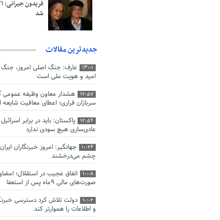
فریدون جیرانی: 
شد
جدیدترین مقالات
عارف: جنگ اصلی امروز، جنگ ر
13:01
امید و هویت ملی است
هشدار معاون وظیفه عمومی گی
12:57
سربازان فراری؛ اعطای معافیت شایعه 
پاکستان: باید در برابر اسرائی
12:54
عادی‌سازی هیچ سودی ندارد
جهانگیر: امروز خبرنگاران ایران
10:24
چشم می‌درخشند
اتفاق عجیب در استقلال؛ امضا
10:08
صورت‌های مالی ٩ماه پس از استعفا
دولت تلاش کرد دسترسی خبرنگا
10:02
و اطلاعات را هموارتر کند