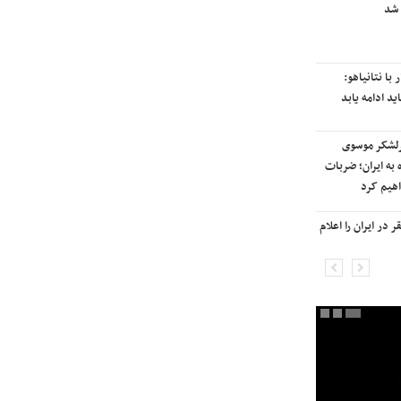
 شد
رایزنی برای بازگشت ایران به
رتبه‌بندی تایمز
با نتانیاهو:
نفتکش ایرانی «سیلی سیتی» وارد
ید ادامه یابد
آب‌های سرزمینی ایران شد
رلشکر موسوی
ادامه حملات هوایی علیه مراکزی در
 به ایران؛ ضربات
نقاط مختلف تهران/ آغاز پاسخ
هیم کرد
موشکی ایران به حملات
در ایران را اعلام
شنیده شدن صدای انفجار در برخی
شهرهای ایران

