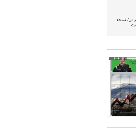
رامی/ نسخه
یت
وشتند
نی در اولویت
مردم امشب
» اعلام شد
تولید باشد/
تکذیب شد
ست