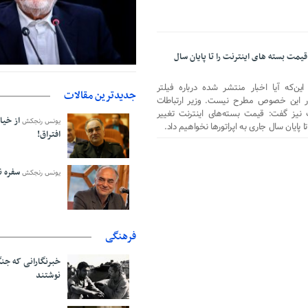
قیمت بسته های اینترنت را تا پایان سال
عارف: جنگ اصلی امروز، جنگ روایت‌
ن‌که آیا اخبار منتشر شده درباره فیلتر
و هویت ملی است
جدیدترین مقالات
ر این خصوص مطرح نیست. وزیر ارتباطات
ت نیز گفت: قیمت بسته‌های اینترنت تغییر
از خیا
یونس رنجکش
 پایان سال جاری به اپراتورها نخواهیم داد.
افتراق!
سفره نا
یونس رنجکش
فرهنگی
خبرنگارانی که جنگ
نوشتند