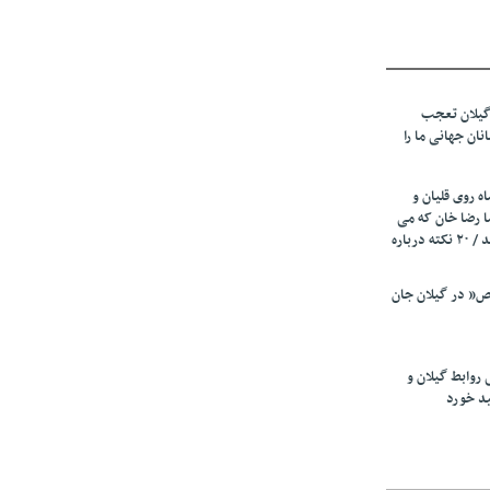
تاگرامی/ نسخه
 پزشک‌نماها
یخ نوشتند
گیلان تعجب
نان جهانی ما را
زمینی در
ت
ه روی قلیان و
با مردم امشب
ا رضا خان که می
رفت همه شاد بودند / ۲۰ نکته درباره
یران» اعلام
” در گیلان جان
یان تولید باشد/
 روابط گیلان و
ی» تکذیب شد
ید خورد
ده است