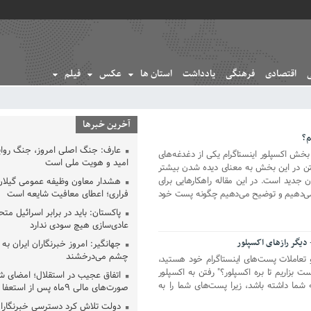
اقتصادی
فرهنگی
یادداشت
استان ها
عکس
فیلم
آخرین خبرها
م؟
عارف: جنگ اصلی امروز، جنگ روای
بخش اکسپلور اینستاگرام یکی از دغدغه‌های
امید و هویت ملی است
رفتن در این بخش به معنای دیده شدن بیشتر
 جدید است. در این مقاله راهکارهایی برای
هشدار معاون وظیفه عمومی گیلان 
ه می‌دهیم و توضیح می‌دهیم چگونه پست خود
فراری؛ اعطای معافیت شایعه است
پاکستان: باید در برابر اسرائیل مت
عادی‌سازی هیچ سودی ندارد
 دیگر رازهای اکسپلور
جهانگیر: امروز خبرنگاران ایران به 
چشم می‌درخشند
 و تعاملات پست‌های اینستاگرام خود هستید،
بزاریم تا بره اکسپلور؟" رفتن به اکسپلور
اتفاق عجیب در استقلال؛ امضای ش
 شما داشته باشد، زیرا پست‌های شما را به
صورت‌های مالی ٩ماه پس از استعفا
دولت تلاش کرد دسترسی خبرنگاران