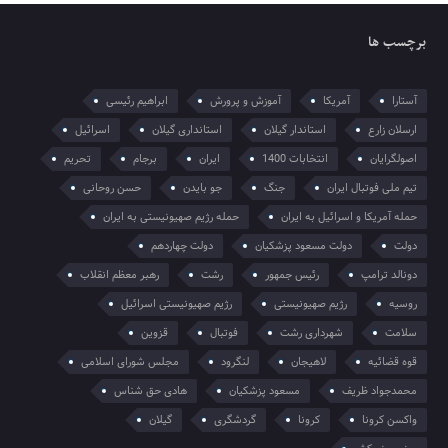
برچسب ها
آستارا
آمریکا
آموزش و پرورش
ابراهیم رئیسی
ارسلان زارع
استاندار گیلان
استانداری گیلان
اسرائیل
اصولگرایان
انتخابات 1400
ایران
برجام
تحریم
تیم ملی فوتبال ایران
جنگ
جو بایدن
حسن روحانی
حمله آمریکا و اسرائیل به ایران
حمله رژیم صهیونیستی به ایران
دولت
دولت مسعود پزشکیان
دولت چهاردهم
دونالد ترامپ
رئیس جمهور
رشت
رهبر معظم انقلاب
روسیه
رژیم صهیونیستی
رژیم صهیونیستی اسرائیل
سلامت
شهرداری رشت
فوتبال
قزوین
قوه قضائیه
لاهیجان
لنگرود
مجلس شورای اسلامی
محمدجواد ظریف
مسعود پزشکیان
هادی حق شناس
واکسن کرونا
کرونا
گردشگری
گیلان