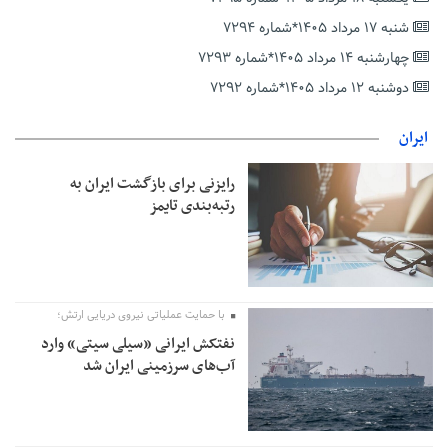
عارف: جنگ اصلی امروز، جنگ روایت‌ها بر سر امید و هویت ملی
شنبه ۱۷ مرداد ۱۴۰۵*شماره ۷۲۹۴
است
چهارشنبه ۱۴ مرداد ۱۴۰۵*شماره ۷۲۹۳
هشدار معاون وظیفه عمومی گیلان به سربازان فراری؛ اعطای
معافیت شایعه است
دوشنبه ۱۲ مرداد ۱۴۰۵*شماره ۷۲۹۲
پاکستان: باید در برابر اسرائیل متحد شویم؛ عادی‌سازی هیچ سودی
ندارد
ایران
جهانگیر: امروز خبرنگاران ایران به عنوان خار چشم می‌درخشند
رایزنی برای بازگشت ایران به
اتفاق عجیب در استقلال؛ امضای شجاعی پای صورت‌های مالی ٩ماه
رتبه‌بندی تایمز
پس از استعفا
با حمایت عملیاتی نیروی دریایی ارتش؛
نفتکش ایرانی «سیلی سیتی» وارد
آب‌های سرزمینی ایران شد