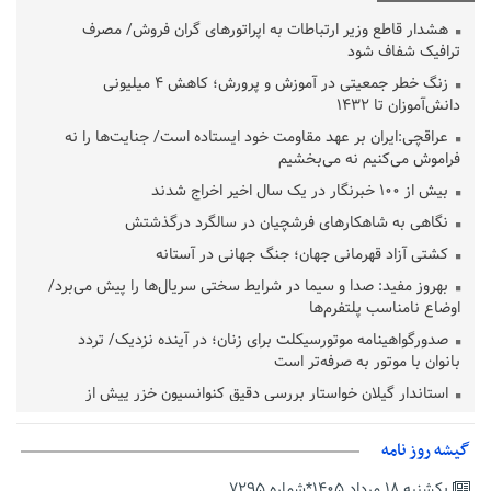
هشدار قاطع وزیر ارتباطات به اپراتورهای گران فروش/ مصرف
ترافیک شفاف شود
زنگ خطر جمعیتی در آموزش و پرورش؛ کاهش ۴ میلیونی
دانش‌آموزان تا ۱۴۳۲
عراقچی:ایران بر عهد مقاومت خود ایستاده است/ جنایت‌ها را نه
فراموش می‌کنیم نه می‌بخشیم
بیش از ۱۰۰ خبرنگار در یک سال اخیر اخراج شدند
نگاهی به شاهکارهای فرشچیان در سالگرد درگذشتش
کشتی آزاد قهرمانی جهان؛ جنگ جهانی در آستانه
بهروز مفید: صدا و سیما در شرایط سختی سریال‌ها را پیش می‌برد/
اوضاع نامناسب پلتفرم‌ها
صدورگواهینامه موتورسیکلت برای زنان؛ در آینده نزدیک/ تردد
بانوان با موتور به‌ صرفه‌تر است
استاندار گیلان خواستار بررسی دقیق کنوانسیون خزر پیش از
تصویب در مجلس شد
پزشکیان‌: بهترین زمان برای دستیابی به توافق شرایط کنونی است/از
گیشه روز نامه
حقوق ملت کوتاه نمی‌آییم
یکشنبه ۱۸ مرداد ۱۴۰۵*شماره ۷۲۹۵