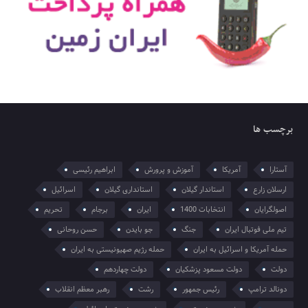
برچسب ها
آستارا
آمریکا
آموزش و پرورش
ابراهیم رئیسی
ارسلان زارع
استاندار گیلان
استانداری گیلان
اسرائیل
اصولگرایان
انتخابات 1400
ایران
برجام
تحریم
تیم ملی فوتبال ایران
جنگ
جو بایدن
حسن روحانی
حمله آمریکا و اسرائیل به ایران
حمله رژیم صهیونیستی به ایران
دولت
دولت مسعود پزشکیان
دولت چهاردهم
دونالد ترامپ
رئیس جمهور
رشت
رهبر معظم انقلاب