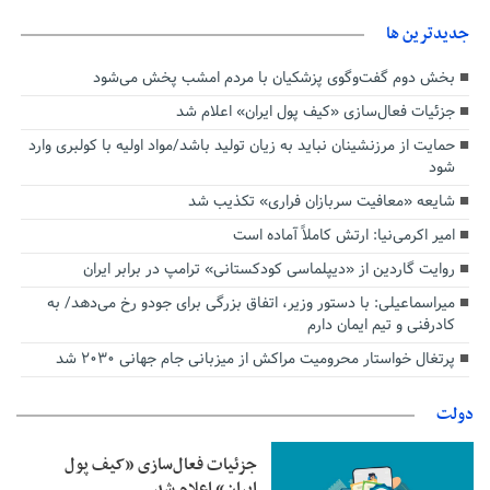
جديدترين ها
بخش دوم گفت‌وگوی پزشکیان با مردم امشب پخش می‌شود
جزئیات فعال‌سازی «کیف پول ایران» اعلام شد
حمایت از مرزنشینان نباید به زیان تولید باشد/مواد اولیه با کولبری وارد
شود
شایعه «معافیت سربازان فراری» تکذیب شد
امیر اکرمی‌نیا: ارتش کاملاً آماده است
روایت گاردین از «دیپلماسی کودکستانی» ترامپ در برابر ایران
میراسماعیلی: با دستور وزیر، اتفاق بزرگی برای جودو رخ می‌دهد/ به
کادرفنی و تیم ایمان دارم
پرتغال خواستار محرومیت مراکش از میزبانی جام جهانی ۲۰۳۰ شد
دولت
جزئیات فعال‌سازی «کیف پول
ایران» اعلام شد