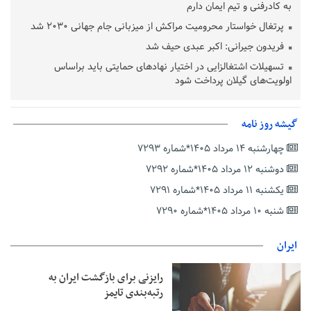
به کادرفنی و تیم ایمان دارم
پرتغال خواستار محرومیت مراکش از میزبانی جام جهانی ۲۰۳۰ شد
فریدون جیرانی: اکبر عبدی حیف شد
تسهیلات اشتغالزایی در اختیار نهادهای حمایتی باید براساس
اولویت‌های گیلان پرداخت شود
زمان جلسه سرنوشت‌ساز هیات رئیسه فدراسیون فوتبال با حضور
قلعه‌نویی مشخص شد
گیشه روز نامه
دفتر رهبر انقلاب: مطالب خارج از مراجع رسمی فاقد سندیت است
چهارشنبه ۱۴ مرداد ۱۴۰۵*شماره ۷۲۹۳
بقائی: فضای مذاکرات فنی و سیاسی ایران و عمان درباره تنگه هرمز،
مثبت است
دوشنبه ۱۲ مرداد ۱۴۰۵*شماره ۷۲۹۲
رئیس سازمان جهاد کشاورزی استان: کشاورزان گیلان نسبت به
یکشنبه ۱۱ مرداد ۱۴۰۵*شماره ۷۲۹۱
دریافت یارانه کود اقدام کنند
شنبه ۱۰ مرداد ۱۴۰۵*شماره ۷۲۹۰
تمدید مهلت اظهارنامه‌های مالیاتی سال ۱۴۰۴ تا پایان شهریورماه
ایران
رایزنی برای بازگشت ایران به
رتبه‌بندی تایمز