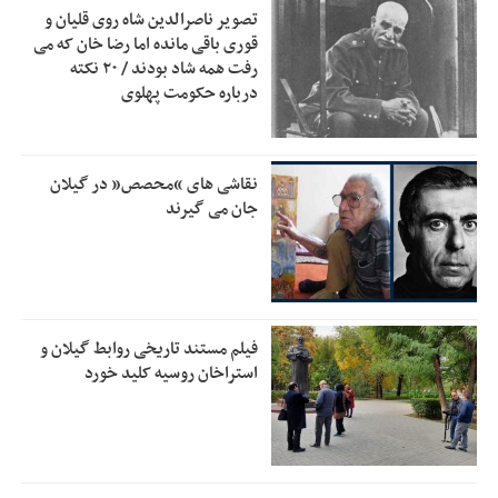
تصویر ناصرالدین شاه روی قلیان و
بقائی: فضای مذاکرات فنی و سیاسی ایران و عمان درباره تنگه
2:46
قوری باقی مانده اما رضا خان که می
هرمز، مثبت است
رفت همه شاد بودند / ۲۰ نکته
درباره حکومت پهلوی
رئیس سازمان جهاد کشاورزی استان: کشاورزان گیلان نسبت به
1:30
دریافت یارانه کود اقدام کنند
تمدید مهلت اظهارنامه‌های مالیاتی سال ۱۴۰۴ تا پایان شهریورماه
1:00
نقاشی های “محصص” در گیلان
جان می گیرند
فیلم مستند تاریخی روابط گیلان و
استراخان روسیه کلید خورد