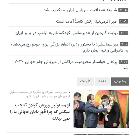
شایعه «معافیت سربازان فراری» تکذیب شد
11:05
امیر اکرمی‌نیا: ارتش کاملاً آماده است
11:04
روایت گاردین از «دیپلماسی کودکستانی» ترامپ در برابر ایران
10:00
میراسماعیلی: با دستور وزیر، اتفاق بزرگی برای جودو رخ می‌دهد/
9:00
به کادرفنی و تیم ایمان دارم
پرتغال خواستار محرومیت مراکش از میزبانی جام جهانی ۲۰۳۰
8:51
شد
فریدون جیرانی: اکبر عبدی حیف شد
8:41
محبوب
جدید
کامنت
تسهیلات اشتغالزایی در اختیار نهادهای حمایتی باید براساس
0:58
سرپرست شهرداری لنگرود در نشست تجلیل
اولویت‌های گیلان پرداخت شود
از قهرمان جهان در شهرداری لنگرود:
از مسئولین ورزش گیلان تعجب
زمان جلسه سرنوشت‌ساز هیات رئیسه فدراسیون فوتبال با حضور
2:53
میکنم که چرا قهرمانان جهانی ما را
قلعه‌نویی مشخص شد
نمی بینند
دفتر رهبر انقلاب: مطالب خارج از مراجع رسمی فاقد سندیت
2:50
است