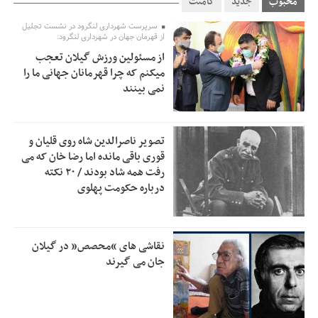
محبوب
جدید
کامنت
استاندار گیلان خواستار بررسی دقیق کنوانسیون خزر پیش از
سرپرست شهرداری لنگرود در نشست تجلیل
7:00
از قهرمان جهان در شهرداری لنگرود:
تصویب در مجلس شد
از مسئولین ورزش گیلان تعجب
پزشکیان‌: بهترین زمان برای دستیابی به توافق شرایط کنونی است/
0:51
میکنم که چرا قهرمانان جهانی ما را
از حقوق ملت کوتاه نمی‌آییم
نمی بینند
عارف: جنگ اصلی امروز، جنگ روایت‌ها بر سر امید و هویت ملی
13:01
است
تصویر ناصرالدین شاه روی قلیان و
هشدار معاون وظیفه عمومی گیلان به سربازان فراری؛ اعطای
12:57
قوری باقی مانده اما رضا خان که می
معافیت شایعه است
رفت همه شاد بودند / ۲۰ نکته
درباره حکومت پهلوی
پاکستان: باید در برابر اسرائیل متحد شویم؛ عادی‌سازی هیچ
12:54
سودی ندارد
جهانگیر: امروز خبرنگاران ایران به عنوان خار چشم می‌درخشند
10:24
نقاشی های “محصص” در گیلان
اتفاق عجیب در استقلال؛ امضای شجاعی پای صورت‌های مالی
جان می گیرند
10:08
٩ماه پس از استعفا