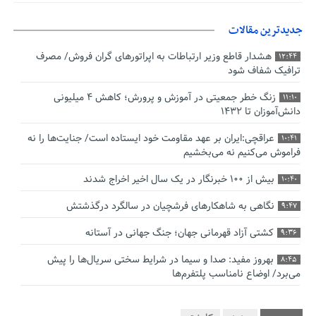
جدیدترین مقالات
هشدار قاطع وزیر ارتباطات به اپراتورهای گران فروش/ مصرف
12:44
ترافیک شفاف شود
زنگ خطر جمعیتی در آموزش و پرورش؛ کاهش ۴ میلیونی
11:10
دانش‌آموزان تا ۱۴۳۲
عراقچی:ایران بر عهد مقاومت خود ایستاده است/ جنایت‌ها را نه
10:41
فراموش می‌کنیم نه می‌بخشیم
بیش از ۱۰۰ خبرنگار در یک سال اخیر اخراج شدند
10:40
نگاهی به شاهکارهای فرشچیان در سالگرد درگذشتش
9:47
کشتی آزاد قهرمانی جهان؛ جنگ جهانی در آستانه
9:36
بهروز مفید: صدا و سیما در شرایط سختی سریال‌ها را پیش
8:45
می‌برد/ اوضاع نامناسب پلتفرم‌ها
صدورگواهینامه موتورسیکلت برای زنان؛ در آینده نزدیک/ تردد
7:53
بانوان با موتور به‌ صرفه‌تر است