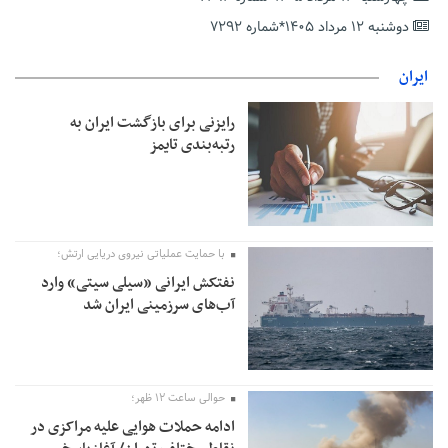
معافیت شایعه است
دوشنبه ۱۲ مرداد ۱۴۰۵*شماره ۷۲۹۲
پاکستان: باید در برابر اسرائیل متحد شویم؛ عادی‌سازی هیچ سودی
ندارد
ایران
جهانگیر: امروز خبرنگاران ایران به عنوان خار چشم می‌درخشند
رایزنی برای بازگشت ایران به
اتفاق عجیب در استقلال؛ امضای شجاعی پای صورت‌های مالی ٩ماه
رتبه‌بندی تایمز
پس از استعفا
با حمایت عملیاتی نیروی دریایی ارتش؛
نفتکش ایرانی «سیلی سیتی» وارد
آب‌های سرزمینی ایران شد
حوالی ساعت ۱۲ ظهر؛
ادامه حملات هوایی علیه مراکزی در