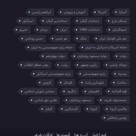
آستارا
آمریکا
آموزش و پرورش
ابراهیم رئیسی
ارسلان زارع
استاندار گیلان
استانداری گیلان
اسرائیل
اصولگرایان
انتخابات 1400
ایران
برجام
تحریم
تیم ملی فوتبال ایران
جنگ
جو بایدن
حسن روحانی
حمله آمریکا و اسرائیل به ایران
حمله رژیم صهیونیستی به ایران
دولت
دولت مسعود پزشکیان
دولت چهاردهم
دونالد ترامپ
رئیس جمهور
رشت
رهبر معظم انقلاب
روسیه
رژیم صهیونیستی
رژیم صهیونیستی اسرائیل
سلامت
شهرداری رشت
فوتبال
قزوین
قوه قضائیه
لاهیجان
لنگرود
مجلس شورای اسلامی
محمدجواد ظریف
مسعود پزشکیان
هادی حق شناس
واکسن کرونا
کرونا
گردشگری
گیلان
یونس رنجکش
فید اخبار
آب و هوا
قیمت ها
اوقات شرعی