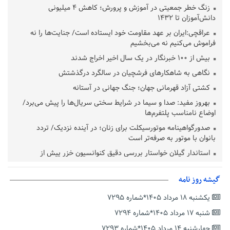
زنگ خطر جمعیتی در آموزش و پرورش؛ کاهش ۴ میلیونی
دانش‌آموزان تا ۱۴۳۲
عراقچی:ایران بر عهد مقاومت خود ایستاده است/ جنایت‌ها را نه
فراموش می‌کنیم نه می‌بخشیم
بیش از ۱۰۰ خبرنگار در یک سال اخیر اخراج شدند
نگاهی به شاهکارهای فرشچیان در سالگرد درگذشتش
کشتی آزاد قهرمانی جهان؛ جنگ جهانی در آستانه
بهروز مفید: صدا و سیما در شرایط سختی سریال‌ها را پیش می‌برد/
اوضاع نامناسب پلتفرم‌ها
صدورگواهینامه موتورسیکلت برای زنان؛ در آینده نزدیک/ تردد
بانوان با موتور به‌ صرفه‌تر است
استاندار گیلان خواستار بررسی دقیق کنوانسیون خزر پیش از
تصویب در مجلس شد
پزشکیان‌: بهترین زمان برای دستیابی به توافق شرایط کنونی است/از
گیشه روز نامه
حقوق ملت کوتاه نمی‌آییم
یکشنبه ۱۸ مرداد ۱۴۰۵*شماره ۷۲۹۵
عارف: جنگ اصلی امروز، جنگ روایت‌ها بر سر امید و هویت ملی
شنبه ۱۷ مرداد ۱۴۰۵*شماره ۷۲۹۴
است
چهارشنبه ۱۴ مرداد ۱۴۰۵*شماره ۷۲۹۳
هشدار معاون وظیفه عمومی گیلان به سربازان فراری؛ اعطای