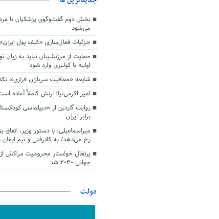
بخش دوم گفت‌وگوی پزشکیان با م
می‌شود
جزئیات فعال‌سازی «کیف پول ایران»
حمایت از مرزنشینان نباید به زیان تو
اولیه با کولبری وارد شود
شایعه «معافیت سربازان فراری» تک
امیر اکرمی‌نیا: ارتش کاملاً آماده است
روایت گاردین از «دیپلماسی کودکستا
برابر ایران
میراسماعیلی: با دستور وزیر، اتفاق ب
رخ می‌دهد/ به کادرفنی و تیم ایمان د
پرتغال خواستار محرومیت مراکش از 
جهانی ۲۰۳۰ شد
دولت