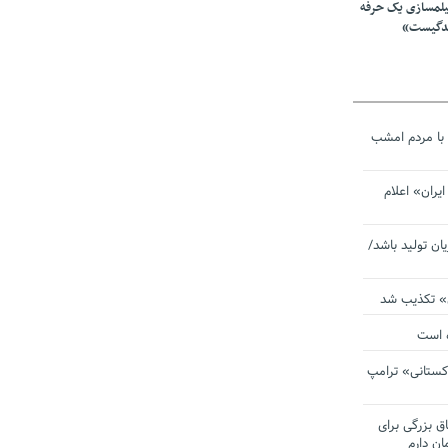
یلمسازی یک حرفه
ندگیست»
با مردم امشب
یران» اعلام
یان تولید باشد/
ی» تکذیب شد
ده است
دکستانی» ترامپ
اق بزرگی برای
ان دارم