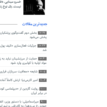
خسرو سینایی، «ف
نیست، یک نوع ز
جدیدترین مقالات
بخش دوم گفت‌وگوی پزشکیان 
12:46
پخش می‌شود
جزئیات فعال‌سازی «کیف پول ا
12:33
شد
حمایت از مرزنشینان نباید به ز
12:30
مواد اولیه با کولبری وارد شود
شایعه «معافیت سربازان فرار
11:05
امیر اکرمی‌نیا: ارتش کاملاً آما
11:04
روایت گاردین از «دیپلماسی کو
10:00
در برابر ایران
میراسماعیلی: با دستور وزیر، اتف
9:00
جودو رخ می‌دهد/ به کادرفنی و تیم ایم