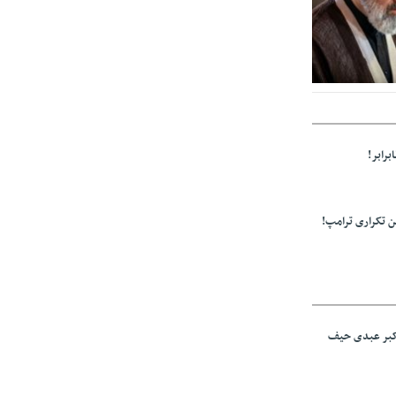
ز مراجع رسمی
برابر!
 تکراری ترامپ!
اکبر عبدی حیف