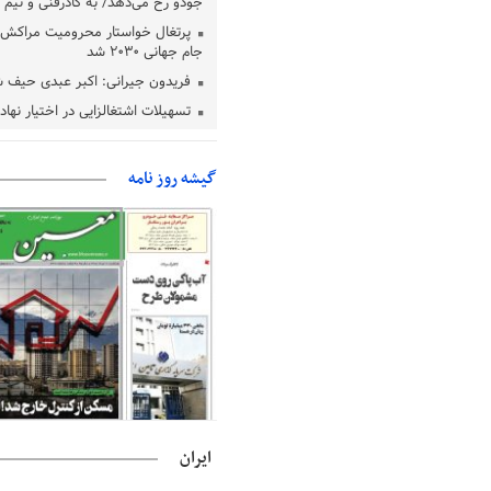
جودو رخ می‌دهد/ به کادرفنی و تیم ا
پرتغال خواستار محرومیت مراکش ا
جام جهانی ۲۰۳۰ شد
فریدون جیرانی: اکبر عبدی حیف 
تسهیلات اشتغالزایی در اختیار نها
باید براساس اولویت‌های گیلان پردا
زمان جلسه سرنوشت‌ساز هیات رئ
گیشه روز نامه
فدراسیون فوتبال با حضور قلعه‌نو
دفتر رهبر انقلاب: مطالب خارج از
فاقد سندیت است
بقائی: فضای مذاکرات فنی و سیاسی
عمان درباره تنگه هرمز، مثبت است
رئیس سازمان جهاد کشاورزی استان
گیلان نسبت به دریافت یارانه کود اقد
پایان شهریورماه
ایران