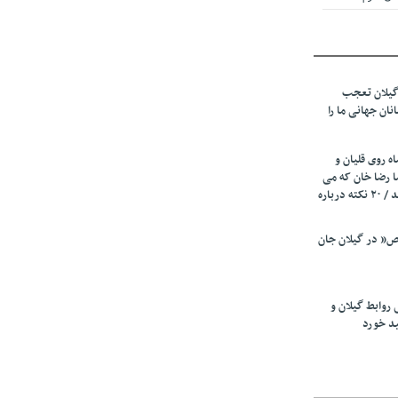
 از میزبانی
ف شد
گیلان تعجب
نهادهای حمایتی
نان جهانی ما را
 شود
 رئیسه
ه روی قلیان و
ی مشخص شد
ا رضا خان که می
رفت همه شاد بودند / ۲۰ نکته درباره
 از مراجع رسمی
” در گیلان جان
اسی ایران و
ان: کشاورزان
 روابط گیلان و
 کنند
ید خورد
تمدید مهلت اظهارنامه‌های مالیاتی سال ۱۴۰۴ تا