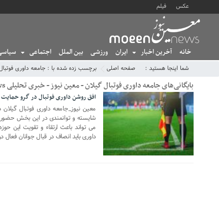
عکس
فیلم
خانه
آخرین اخبار
ایران
ورزشی
بین الملل
اجتماعی
سیاسی
شما اینجا هستید :
صفحه اصلی
برچسب زده شده با : جامعه داوری فوتبال 
بایگانی‌های جامعه داوری فوتبال گیلان - معین نیوز - خبری تحلیلی MoeenNews
افق روشن داوری فوتبال در گرو حمایت و
05 ژانویه 2025
معین نیوز_جامعه داوری فوتبال گیلان 
شایسته‌ و توانمندی در این بخش حضور یا
می تواند باعث ارتقاء و تقویت این حوز
داوری باید انصاف در قبال جوانان فعال در 