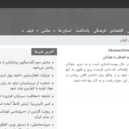
اقتصادی
فرهنگی
یادداشت
استان ها
عکس
فیلم
گیلان
آخرین خبرها
 انصاف با جوانان
بخش دوم گفت‌وگوی پزشکیان با 
در حال پوست‌اندازی است و به مرور جوانان
پخش می‌شود
فته‌اند که دادن فرصت بروز و ظهور به آنها
ه شود و در واقع برای داشتن افقی روشن در
جزئیات فعال‌سازی «کیف پول ایران
این حوزه رعایت و به آنان بها داده شود.
حمایت از مرزنشینان نباید به زیان 
مواد اولیه با کولبری وارد شود
شایعه «معافیت سربازان فراری» 
امیر اکرمی‌نیا: ارتش کاملاً آماده ا
روایت گاردین از «دیپلماسی کودکس
در برابر ایران
میراسماعیلی: با دستور وزیر، اتفاق 