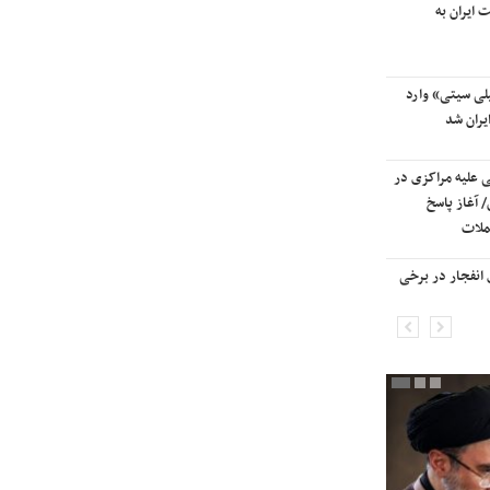
 ایران به
آسمان کشور بسته شد
لی سیتی» وارد
ترامپ پس از دیدار با نتانیاهو:
یران شد
مذاکرات با ایران باید ادامه یابد
ی علیه مراکزی در
هشدار قاطعانه سرلشکر موسوی
 آغاز پاسخ
درباره حمله دوباره به ایران؛ ضربات
ملات
شدیدتری وارد خواهیم کرد
انفجار در برخی
بانک جهانی خط فقر در ایران را اعلام
کرد

