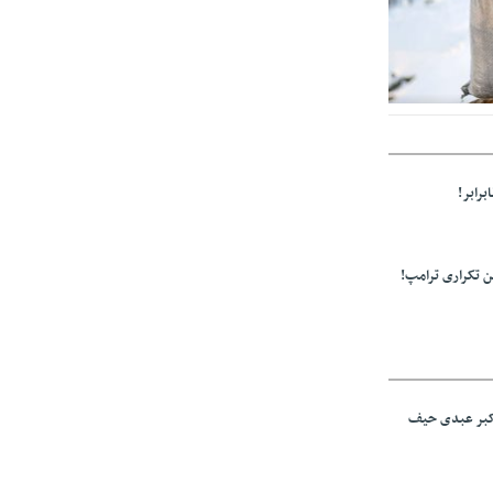
ولید باشد/مواد
برابر!
 تکراری ترامپ!
اکبر عبدی حیف