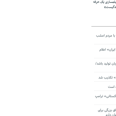
یلمسازی یک حرفه
ندگیست»
با مردم امشب
یران» اعلام
یان تولید باشد/
ی» تکذیب شد
ده است
دکستانی» ترامپ
اق بزرگی برای
ان دارم