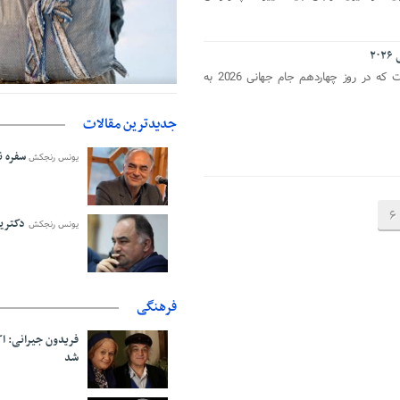
۲
معین نیوز_کرواسی تنها تیم جذابی است که در روز چهاردهم جام جهانی 2026 به
حمایت از مرزنشینان نباید به زیان ت
اولیه با کولبری وارد شود
جدیدترین مقالات
سفره نا
یونس رنجکش
6
دکترین
یونس رنجکش
فرهنگی
فریدون جیرانی: 
شد