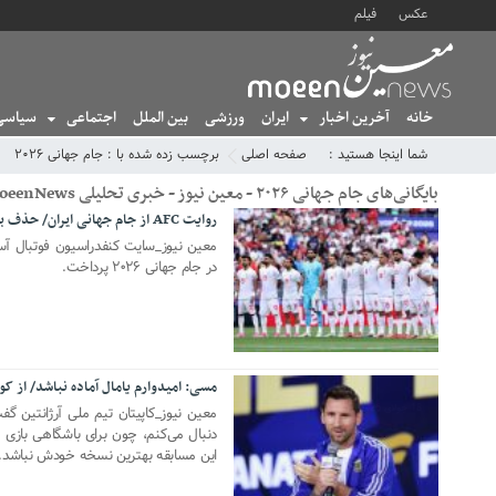
عکس
فیلم
خانه
آخرین اخبار
ایران
ورزشی
بین الملل
اجتماعی
سیاسی
شما اینجا هستید :
صفحه اصلی
برچسب زده شده با : جام جهانی ۲۰۲۶
بایگانی‌های جام جهانی ۲۰۲۶ - معین نیوز - خبری تحلیلی MoeenNews
روایت AFC از جام جهانی ایران/ حذف با کمترین اختلاف و بدون شکست
28 جولای 2026
معین نیوز_سایت کنفدراسیون فوتبال آسیا
در جام جهانی ۲۰۲۶ پرداخت.
مسی: امیدوارم یامال آماده نباشد/ از
18 جولای 2026
معین نیوز_کاپیتان تیم ملی آرژانتین گفت
دنبال می‌کنم، چون برای باشگاهی بازی 
این مسابقه بهترین نسخه خودش نباشد.