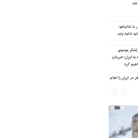
 شد
رایزنی برای بازگشت ایران به
رتبه‌بندی تایمز
با نتانیاهو:
نفتکش ایرانی «سیلی سیتی» وارد
ید ادامه یابد
آب‌های سرزمینی ایران شد
رلشکر موسوی
ادامه حملات هوایی علیه مراکزی در
 به ایران؛ ضربات
نقاط مختلف تهران/ آغاز پاسخ
هیم کرد
موشکی ایران به حملات
در ایران را اعلام
شنیده شدن صدای انفجار در برخی
شهرهای ایران

