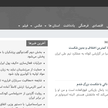
اقتصادی
فرهنگی
یادداشت
استان ها
عکس
فیلم
آخرین خبرها
بخش دوم گفت‌وگوی پزشکیان با 
 در گزارشی کوتاه به عملکرد تیم ملی ایران
پخش می‌شود
جزئیات فعال‌سازی «کیف پول ایران
حمایت از مرزنشینان نباید به زیان 
مواد اولیه با کولبری وارد شود
شایعه «معافیت سربازان فراری» 
 کودکی با شکست بزرگ شدم
امیر اکرمی‌نیا: ارتش کاملاً آماده ا
: یامال بازیکنی فوق‌العاده است و من او را
روایت گاردین از «دیپلماسی کودکس
می‌کند که عاشقش هستم. البته امیدوارم در
در برابر ایران
میراسماعیلی: با دستور وزیر، اتفاق 