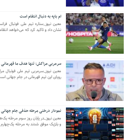
ام باپه به دنبال انتقام است
11 جولای 2026
معین نیوز_ستاره تیم ملی فوتبال فرانسه
نشان داد و تاکید کرد که می‌خواهد انتقام
سرمربی مراکش: تنها هدف ما قهرمانی 
09 جولای 2026
معین نیوز_سرمربی تیم ملی فوتبال مراک
رویای این تیم قهرمانی در جام جهانی است
نمودار درختی مرحله حذفی جام جهانی پ
07 جولای 2026
و بلژیک موفق شدند به مرحله یک‌چهارم 