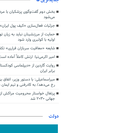
بخش دوم گفت‌وگوی پزشکیان با م
می‌شود
جزئیات فعال‌سازی «کیف پول ایران»
حمایت از مرزنشینان نباید به زیان تو
اولیه با کولبری وارد شود
شایعه «معافیت سربازان فراری» تک
امیر اکرمی‌نیا: ارتش کاملاً آماده است
روایت گاردین از «دیپلماسی کودکستا
برابر ایران
میراسماعیلی: با دستور وزیر، اتفاق ب
رخ می‌دهد/ به کادرفنی و تیم ایمان د
پرتغال خواستار محرومیت مراکش از 
جهانی ۲۰۳۰ شد
دولت