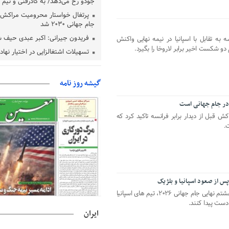
جودو رخ می‌دهد/ به کادرفنی و تیم ا
پرتغال خواستار محرومیت مراکش ا
جام جهانی ۲۰۳۰ شد
فریدون جیرانی: اکبر عبدی حیف 
 به تقابل با اسپانیا در نیمه نهایی واکنش
 دو شکست اخیر برابر لاروخا را بگیرد.
تسهیلات اشتغالزایی در اختیار نها
باید براساس اولویت‌های گیلان پردا
زمان جلسه سرنوشت‌ساز هیات رئ
گیشه روز نامه
فدراسیون فوتبال با حضور قلعه‌نو
دفتر رهبر انقلاب: مطالب خارج از
در جام جهانی است
فاقد سندیت است
ش قبل از دیدار برابر فرانسه تاکید کرد که
بقائی: فضای مذاکرات فنی و سیاسی
.
عمان درباره تنگه هرمز، مثبت است
رئیس سازمان جهاد کشاورزی استان
گیلان نسبت به دریافت یارانه کود اقد
پایان شهریورماه
س از صعود اسپانیا و بلژیک
معین نیوز_در پایان روز سوم مرحله یک‌هشتم نهایی جام جهانی ۲۰۲۶، تیم های اسپانیا
دست پیدا کنند.
ایران