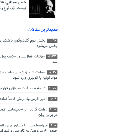
خسرو سینایی، «ف
نیست، یک نوع ز
جدیدترین مقالات
بخش دوم گفت‌وگوی پزشکیان 
12:46
پخش می‌شود
جزئیات فعال‌سازی «کیف پول ا
12:33
شد
حمایت از مرزنشینان نباید به ز
12:30
مواد اولیه با کولبری وارد شود
شایعه «معافیت سربازان فرار
11:05
امیر اکرمی‌نیا: ارتش کاملاً آما
11:04
روایت گاردین از «دیپلماسی کو
10:00
در برابر ایران
میراسماعیلی: با دستور وزیر، اتف
9:00
جودو رخ می‌دهد/ به کادرفنی و تیم ایم