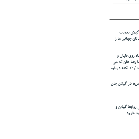
 از میزبانی
ف شد
گیلان تعجب
نهادهای حمایتی
نان جهانی ما را
 شود
 رئیسه
ه روی قلیان و
ی مشخص شد
ا رضا خان که می
رفت همه شاد بودند / ۲۰ نکته درباره
 از مراجع رسمی
” در گیلان جان
اسی ایران و
ان: کشاورزان
 روابط گیلان و
 کنند
ید خورد
تمدید مهلت اظهارنامه‌های مالیاتی سال ۱۴۰۴ تا