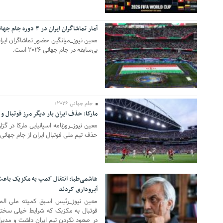
زگشت ایران به
آسمان کشور بسته شد
آمار تماشاگران ایران در ۳ دوره جام جهانی/ بیشترین طرفداران تیم ملی در آمریکا
05 جولای 2026
معین نیوز_میانگین حضور تماشاگران ایر
«سیلی سیتی» وارد
ترامپ پس از دیدار با نتانیاهو:
بی‌سابقه در جام جهانی ۲۰۲۶ است‌.
ی ایران شد
مذاکرات با ایران باید ادامه یابد
وایی علیه مراکزی در
هشدار قاطعانه سرلشکر موسوی
ان/ آغاز پاسخ
درباره حمله دوباره به ایران؛ ضربات
ه حملات
شدیدتری وارد خواهیم کرد
جام جهانی ۲۰۲۶؛
مارکا: حذف ایران بار دیگر مرز فوتبال و
01 جولای 2026
ای انفجار در برخی
بانک جهانی خط فقر در ایران را اعلام
معین نیوز_روزنامه اسپانیایی مارکا در گزا
حذف تیم ملی فوتبال ایران از جام جهانی 
کرد
هاشمی‌طبا: انتقال کمپ به مکزیک باعث
آبروداری کردند
30 ژوئن 2026
معین نیوز_رئیس اسبق کمیته ملی الم
فوتبال به مکزیک که شرایط خیلی سختی 
در صعود نکردن تیم ایران داشت و مدیرا