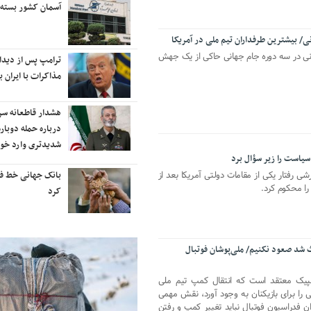
رایزنی برای بازگشت ایران به
آسمان کشور بسته
رتبه‌بندی تایمز
انی در سه دوره جام جهانی حاکی از یک جهش
نفتکش ایرانی «سیلی سیتی» وارد
ترامپ پس از دیدار 
آب‌های سرزمینی ایران شد
مذاکرات با ایران با
ادامه حملات هوایی علیه مراکزی در
هشدار قاطعانه س
نقاط مختلف تهران/ آغاز پاسخ
درباره حمله دوباره
موشکی ایران به حملات
شدیدتری وارد خوا
 سیاست را زیر سؤال برد
رشی رفتار یکی از مقامات دولتی آمریکا بعد از
شنیده شدن صدای انفجار در برخی
بانک جهانی خط فقر 
را محکوم کرد.
شهرهای ایران
کرد
 شد صعود نکنیم/ ملی‌پوشان فوتبال
پیک معتقد است که انتقال کمپ تیم ملی
را برای بازیکنان به وجود آورد، نقش مهمی
ن فدراسیون فوتبال نباید تغییر کمپ و رفتن