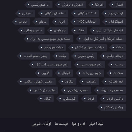
آستارا
آمریکا
آموزش و پرورش
ابراهیم رئیسی
ارسلان زارع
استاندار گیلان
استانداری گیلان
اسرائیل
اصولگرایان
انتخابات 1400
ایران
برجام
تحریم
تیم ملی فوتبال ایران
جنگ
جو بایدن
حسن روحانی
حمله آمریکا و اسرائیل به ایران
حمله رژیم صهیونیستی به ایران
دولت
دولت مسعود پزشکیان
دولت چهاردهم
دونالد ترامپ
رئیس جمهور
رشت
رهبر معظم انقلاب
روسیه
رژیم صهیونیستی
رژیم صهیونیستی اسرائیل
سلامت
شهرداری رشت
فوتبال
قزوین
قوه قضائیه
لاهیجان
لنگرود
مجلس شورای اسلامی
محمدجواد ظریف
مسعود پزشکیان
هادی حق شناس
واکسن کرونا
کرونا
گردشگری
گیلان
یونس رنجکش
فید اخبار
آب و هوا
قیمت ها
اوقات شرعی