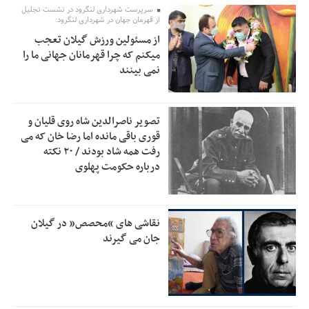
سرپرست شهرداری لنگرود در نشست تجلیل
از قهرمان جهان در شهرداری لنگرود:
خبرنگارانی که جنگ را برای تاریخ نوشتند
9:34
از مسئولین ورزش گیلان تعجب
پشتیبانی از زنجیره ارزش بادام زمینی در اولویت سیاست‌های
9:32
میکنم که چرا قهرمانان جهانی ما را
حمایتی گیلان است
نمی بینند
بخش دوم گفت‌وگوی پزشکیان با مردم امشب پخش می‌شود
12:46
جزئیات فعال‌سازی «کیف پول ایران» اعلام شد
12:33
تصویر ناصرالدین شاه روی قلیان و
قوری باقی مانده اما رضا خان که می
حمایت از مرزنشینان نباید به زیان تولید باشد/مواد اولیه با
12:30
رفت همه شاد بودند / ۲۰ نکته
کولبری وارد شود
درباره حکومت پهلوی
شایعه «معافیت سربازان فراری» تکذیب شد
11:05
امیر اکرمی‌نیا: ارتش کاملاً آماده است
11:04
نقاشی های “محصص” در گیلان
جان می گیرند