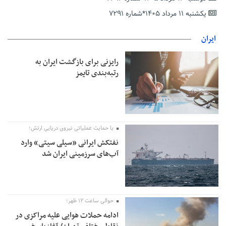
حمایت از مرزنشینان نباید به زیان تولید باشد/مواد اولیه با کولبری
وارد شود
یکشنبه ۱۱ مرداد ۱۴۰۵*شماره ۷۲۹۱
شایعه «معافیت سربازان فراری» تکذیب شد
ایران
امیر اکرمی‌نیا: ارتش کاملاً آماده است
رایزنی برای بازگشت ایران به
رتبه‌بندی تایمز
با حمایت عملیاتی نیروی دریایی ارتش؛
نفتکش ایرانی «سیلی سیتی» وارد
آب‌های سرزمینی ایران شد
حوالی ساعت ۱۲ ظهر؛
ادامه حملات هوایی علیه مراکزی در