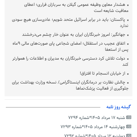
هشدار معاون وظیفه عمومی گیلان به سربازان فراری؛ اعطای
معافیت شایعه است
پاکستان: باید در برابر اسرائیل متحد شویم؛ عادی‌سازی هیچ سودی
ندارد
جهانگیر: امروز خبرنگاران ایران به عنوان خار چشم می‌درخشند
اتفاق عجیب در استقلال؛ امضای شجاعی پای صورت‌های مالی ٩ماه
پس از استعفا
دولت تلاش کرد دسترسی خبرنگاران به مدیران و اطلاعات را هموارتر
کند
از خیابان انسجام تا افتراق!
چالش نظارت بر درمانگران اینستاگرامی/ نسخه وزارت بهداشت برای
جلوگیری از فعالیت پزشک‌نماها
خبرنگارانی که جنگ را برای تاریخ نوشتند
پشتیبانی از زنجیره ارزش بادام زمینی در اولویت سیاست‌های
گیشه روز نامه
حمایتی گیلان است
شنبه ۱۷ مرداد ۱۴۰۵*شماره ۷۲۹۴
بخش دوم گفت‌وگوی پزشکیان با مردم امشب پخش می‌شود
چهارشنبه ۱۴ مرداد ۱۴۰۵*شماره ۷۲۹۳
جزئیات فعال‌سازی «کیف پول ایران» اعلام شد
دوشنبه ۱۲ مرداد ۱۴۰۵*شماره ۷۲۹۲