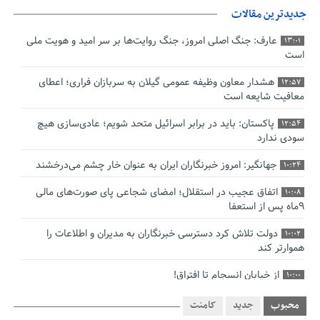
جدیدترین مقالات
عارف: جنگ اصلی امروز، جنگ روایت‌ها بر سر امید و هویت ملی
13:01
است
هشدار معاون وظیفه عمومی گیلان به سربازان فراری؛ اعطای
12:57
معافیت شایعه است
پاکستان: باید در برابر اسرائیل متحد شویم؛ عادی‌سازی هیچ
12:54
سودی ندارد
جهانگیر: امروز خبرنگاران ایران به عنوان خار چشم می‌درخشند
10:24
اتفاق عجیب در استقلال؛ امضای شجاعی پای صورت‌های مالی
10:08
٩ماه پس از استعفا
دولت تلاش کرد دسترسی خبرنگاران به مدیران و اطلاعات را
10:02
هموارتر کند
از خیابان انسجام تا افتراق!
10:00
چالش نظارت بر درمانگران اینستاگرامی/ نسخه وزارت بهداشت
9:48
محبوب
جدید
کامنت
برای جلوگیری از فعالیت پزشک‌نماها