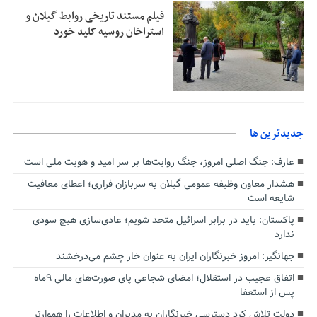
فیلم مستند تاریخی روابط گیلان و
استراخان روسیه کلید خورد
جديدترين ها
عارف: جنگ اصلی امروز، جنگ روایت‌ها بر سر امید و هویت ملی است
هشدار معاون وظیفه عمومی گیلان به سربازان فراری؛ اعطای معافیت
شایعه است
پاکستان: باید در برابر اسرائیل متحد شویم؛ عادی‌سازی هیچ سودی
ندارد
جهانگیر: امروز خبرنگاران ایران به عنوان خار چشم می‌درخشند
اتفاق عجیب در استقلال؛ امضای شجاعی پای صورت‌های مالی ٩ماه
پس از استعفا
دولت تلاش کرد دسترسی خبرنگاران به مدیران و اطلاعات را هموارتر