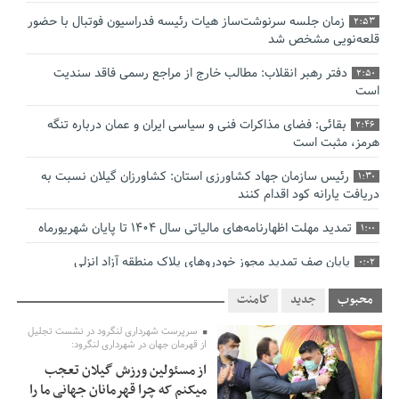
زمان جلسه سرنوشت‌ساز هیات رئیسه فدراسیون فوتبال با حضور
2:53
قلعه‌نویی مشخص شد
دفتر رهبر انقلاب: مطالب خارج از مراجع رسمی فاقد سندیت
2:50
است
بقائی: فضای مذاکرات فنی و سیاسی ایران و عمان درباره تنگه
2:46
هرمز، مثبت است
رئیس سازمان جهاد کشاورزی استان: کشاورزان گیلان نسبت به
1:30
دریافت یارانه کود اقدام کنند
تمدید مهلت اظهارنامه‌های مالیاتی سال ۱۴۰۴ تا پایان شهریورماه
1:00
پایان صف تمدید مجوز خودروهای پلاک منطقه آزاد انزلی
0:02
صنایع گیلان برای زمستان سوخت دوم تأمین کنند
0:00
محبوب
جدید
کامنت
بقائی: مذاکره‌ای با آمریکا نداریم/ اتفاقی در وضعیت تنگه هرمز
سرپرست شهرداری لنگرود در نشست تجلیل
12:14
از قهرمان جهان در شهرداری لنگرود:
نمی‌افتد
از مسئولین ورزش گیلان تعجب
بانک مرکزی: تعهدات ارزی منقضی شده رسیدگی می شوند
12:00
میکنم که چرا قهرمانان جهانی ما را