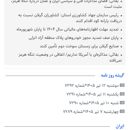
بقائی: فضای مذاکرات فنی و سیاسی ایران و عمان درباره تنگه هرمز،
مثبت است
رئیس سازمان جهاد کشاورزی استان: کشاورزان گیلان نسبت به
دریافت یارانه کود اقدام کنند
تمدید مهلت اظهارنامه‌های مالیاتی سال ۱۴۰۴ تا پایان شهریورماه
پایان صف تمدید مجوز خودروهای پلاک منطقه آزاد انزلی
صنایع گیلان برای زمستان سوخت دوم تأمین کنند
بقائی: مذاکره‌ای با آمریکا نداریم/ اتفاقی در وضعیت تنگه هرمز
نمی‌افتد
بانک مرکزی: تعهدات ارزی منقضی شده رسیدگی می شوند
گیشه روز نامه
نایب رئیس هیات مرکزی نظارت بر انتخابات شوراها: انتخابات در
پاییز برگزار می‌شود
دوشنبه ۱۲ تیر ۱۴۰۵*شماره ۷۲۹۲
خسرو سینایی، «فیلمسازی یک حرفه نیست، یک نوع زندگیست»
یکشنبه ۱۱ تیر ۱۴۰۵*شماره ۷۲۹۱
ترقی: سیاست خارجی پس از جنگ نیازمند بازنگری است
شنبه ۱۰ تیر ۱۴۰۵*شماره ۷۲۹۰
زیرمیزی در جامعه پزشکی کمتر از ۶ درصد است/ارزیابی مردم از
چهارشنبه ۷ تیر ۱۴۰۵*شماره ۷۲۸۹
خدمات درمانی
مهاجرانی: کشور با همبستگی ملی از دشواری‌های جنگ گذر کرد
ایران