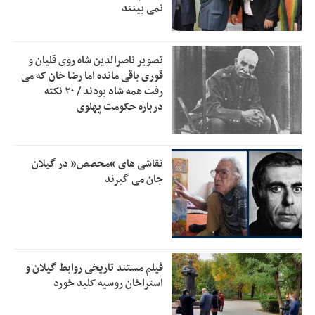
نمی بینند
نایب رئیس هیات مرکزی نظارت بر انتخابات شوراها: انتخابات در
11:11
پاییز برگزار می‌شود
خسرو سینایی، «فیلمسازی یک حرفه نیست، یک نوع
10:15
تصویر ناصرالدین شاه روی قلیان و
زندگیست»
قوری باقی مانده اما رضا خان که می
رفت همه شاد بودند / ۲۰ نکته
ترقی: سیاست خارجی پس از جنگ نیازمند بازنگری است
10:09
درباره حکومت پهلوی
زیرمیزی در جامعه پزشکی کمتر از ۶ درصد است/ارزیابی مردم از
9:30
خدمات درمانی
مهاجرانی: کشور با همبستگی ملی از دشواری‌های جنگ گذر کرد
نقاشی های “محصص” در گیلان
9:30
جان می گیرند
فیلم مستند تاریخی روابط گیلان و
استراخان روسیه کلید خورد