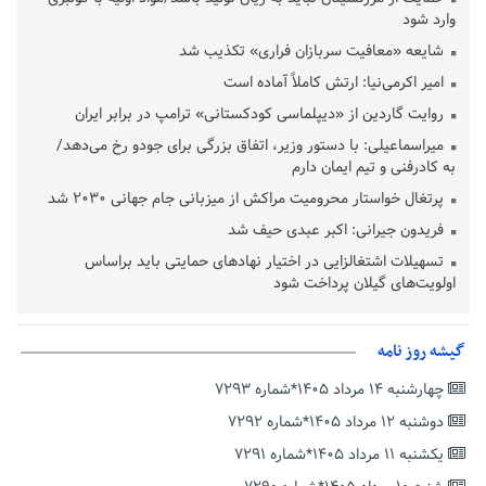
وارد شود
شایعه «معافیت سربازان فراری» تکذیب شد
امیر اکرمی‌نیا: ارتش کاملاً آماده است
روایت گاردین از «دیپلماسی کودکستانی» ترامپ در برابر ایران
میراسماعیلی: با دستور وزیر، اتفاق بزرگی برای جودو رخ می‌دهد/
به کادرفنی و تیم ایمان دارم
پرتغال خواستار محرومیت مراکش از میزبانی جام جهانی ۲۰۳۰ شد
فریدون جیرانی: اکبر عبدی حیف شد
تسهیلات اشتغالزایی در اختیار نهادهای حمایتی باید براساس
اولویت‌های گیلان پرداخت شود
زمان جلسه سرنوشت‌ساز هیات رئیسه فدراسیون فوتبال با حضور
قلعه‌نویی مشخص شد
گیشه روز نامه
دفتر رهبر انقلاب: مطالب خارج از مراجع رسمی فاقد سندیت است
چهارشنبه ۱۴ مرداد ۱۴۰۵*شماره ۷۲۹۳
بقائی: فضای مذاکرات فنی و سیاسی ایران و عمان درباره تنگه هرمز،
مثبت است
دوشنبه ۱۲ مرداد ۱۴۰۵*شماره ۷۲۹۲
رئیس سازمان جهاد کشاورزی استان: کشاورزان گیلان نسبت به
یکشنبه ۱۱ مرداد ۱۴۰۵*شماره ۷۲۹۱
دریافت یارانه کود اقدام کنند