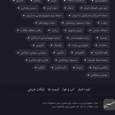
اصولگرایان
انتخابات 1400
ایران
برجام
تحریم
تیم ملی فوتبال ایران
جنگ
جو بایدن
حسن روحانی
حمله آمریکا و اسرائیل به ایران
حمله رژیم صهیونیستی به ایران
دولت
دولت مسعود پزشکیان
دولت چهاردهم
دونالد ترامپ
رئیس جمهور
رشت
رهبر معظم انقلاب
روسیه
رژیم صهیونیستی
رژیم صهیونیستی اسرائیل
سلامت
شهرداری رشت
فوتبال
قزوین
قوه قضائیه
لاهیجان
لنگرود
مجلس شورای اسلامی
محمدجواد ظریف
مسعود پزشکیان
هادی حق شناس
واکسن کرونا
کرونا
گردشگری
گیلان
یونس رنجکش
فید اخبار
آب و هوا
قیمت ها
اوقات شرعی
تمام حقوق این وب سایت برای معین نیوز محفوظ است.
نشر مطالب با ذکر نام معین نیوز بلامانع است.