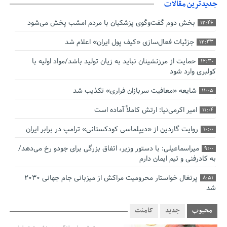
جدیدترین مقالات
بخش دوم گفت‌وگوی پزشکیان با مردم امشب پخش می‌شود
12:46
جزئیات فعال‌سازی «کیف پول ایران» اعلام شد
12:33
حمایت از مرزنشینان نباید به زیان تولید باشد/مواد اولیه با
12:30
کولبری وارد شود
شایعه «معافیت سربازان فراری» تکذیب شد
11:05
امیر اکرمی‌نیا: ارتش کاملاً آماده است
11:04
روایت گاردین از «دیپلماسی کودکستانی» ترامپ در برابر ایران
10:00
میراسماعیلی: با دستور وزیر، اتفاق بزرگی برای جودو رخ می‌دهد/
9:00
به کادرفنی و تیم ایمان دارم
پرتغال خواستار محرومیت مراکش از میزبانی جام جهانی ۲۰۳۰
8:51
شد
فریدون جیرانی: اکبر عبدی حیف شد
8:41
محبوب
جدید
کامنت
تسهیلات اشتغالزایی در اختیار نهادهای حمایتی باید براساس
0:58