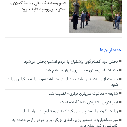
فیلم مستند تاریخی روابط گیلان و
استراخان روسیه کلید خورد
جديدترين ها
بخش دوم گفت‌وگوی پزشکیان با مردم امشب پخش می‌شود
جزئیات فعال‌سازی «کیف پول ایران» اعلام شد
حمایت از مرزنشینان نباید به زیان تولید باشد/مواد اولیه با کولبری وارد
شود
شایعه «معافیت سربازان فراری» تکذیب شد
امیر اکرمی‌نیا: ارتش کاملاً آماده است
روایت گاردین از «دیپلماسی کودکستانی» ترامپ در برابر ایران
میراسماعیلی: با دستور وزیر، اتفاق بزرگی برای جودو رخ می‌دهد/ به
کادرفنی و تیم ایمان دارم