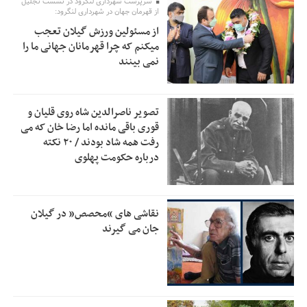
سرپرست شهرداری لنگرود در نشست تجلیل
اولویت‌های گیلان پرداخت شود
از قهرمان جهان در شهرداری لنگرود:
از مسئولین ورزش گیلان تعجب
زمان جلسه سرنوشت‌ساز هیات رئیسه فدراسیون فوتبال با حضور
2:53
میکنم که چرا قهرمانان جهانی ما را
قلعه‌نویی مشخص شد
نمی بینند
دفتر رهبر انقلاب: مطالب خارج از مراجع رسمی فاقد سندیت
2:50
است
تصویر ناصرالدین شاه روی قلیان و
بقائی: فضای مذاکرات فنی و سیاسی ایران و عمان درباره تنگه
2:46
قوری باقی مانده اما رضا خان که می
هرمز، مثبت است
رفت همه شاد بودند / ۲۰ نکته
درباره حکومت پهلوی
رئیس سازمان جهاد کشاورزی استان: کشاورزان گیلان نسبت به
1:30
دریافت یارانه کود اقدام کنند
تمدید مهلت اظهارنامه‌های مالیاتی سال ۱۴۰۴ تا پایان شهریورماه
1:00
نقاشی های “محصص” در گیلان
جان می گیرند