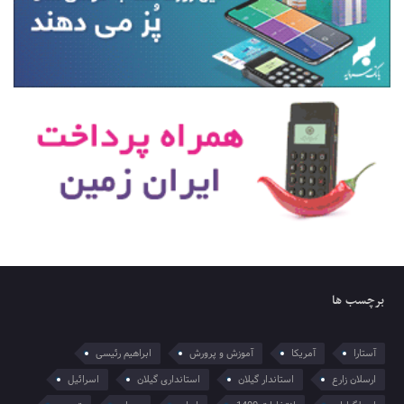
برچسب ها
آستارا
آمریکا
آموزش و پرورش
ابراهیم رئیسی
ارسلان زارع
استاندار گیلان
استانداری گیلان
اسرائیل