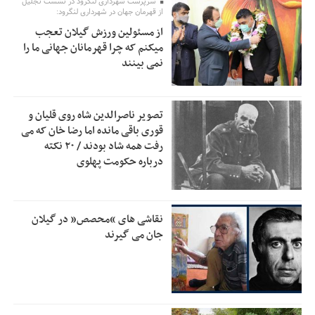
سرپرست شهرداری لنگرود در نشست تجلیل
اولویت‌های گیلان پرداخت شود
از قهرمان جهان در شهرداری لنگرود:
از مسئولین ورزش گیلان تعجب
زمان جلسه سرنوشت‌ساز هیات رئیسه فدراسیون فوتبال با حضور
2:53
میکنم که چرا قهرمانان جهانی ما را
قلعه‌نویی مشخص شد
نمی بینند
دفتر رهبر انقلاب: مطالب خارج از مراجع رسمی فاقد سندیت
2:50
است
تصویر ناصرالدین شاه روی قلیان و
بقائی: فضای مذاکرات فنی و سیاسی ایران و عمان درباره تنگه
2:46
قوری باقی مانده اما رضا خان که می
هرمز، مثبت است
رفت همه شاد بودند / ۲۰ نکته
درباره حکومت پهلوی
رئیس سازمان جهاد کشاورزی استان: کشاورزان گیلان نسبت به
1:30
دریافت یارانه کود اقدام کنند
تمدید مهلت اظهارنامه‌های مالیاتی سال ۱۴۰۴ تا پایان شهریورماه
1:00
نقاشی های “محصص” در گیلان
جان می گیرند