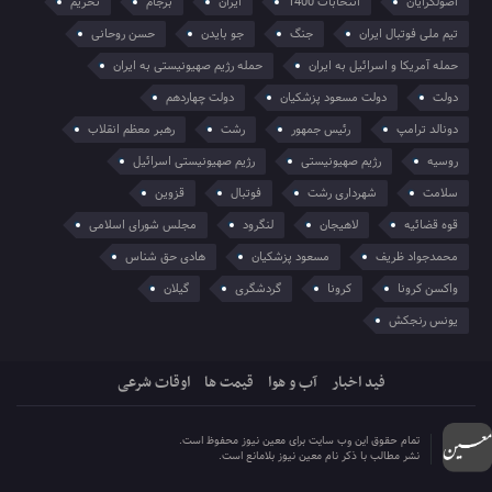
اصولگرایان
انتخابات 1400
ایران
برجام
تحریم
تیم ملی فوتبال ایران
جنگ
جو بایدن
حسن روحانی
حمله آمریکا و اسرائیل به ایران
حمله رژیم صهیونیستی به ایران
دولت
دولت مسعود پزشکیان
دولت چهاردهم
دونالد ترامپ
رئیس جمهور
رشت
رهبر معظم انقلاب
روسیه
رژیم صهیونیستی
رژیم صهیونیستی اسرائیل
سلامت
شهرداری رشت
فوتبال
قزوین
قوه قضائیه
لاهیجان
لنگرود
مجلس شورای اسلامی
محمدجواد ظریف
مسعود پزشکیان
هادی حق شناس
واکسن کرونا
کرونا
گردشگری
گیلان
یونس رنجکش
فید اخبار
آب و هوا
قیمت ها
اوقات شرعی
تمام حقوق این وب سایت برای معین نیوز محفوظ است.
نشر مطالب با ذکر نام معین نیوز بلامانع است.