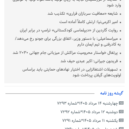
وارد شود
شایعه «معافیت سربازان فراری» تکذیب شد
امیر اکرمی‌نیا: ارتش کاملاً آماده است
روایت گاردین از «دیپلماسی کودکستانی» ترامپ در برابر ایران
میراسماعیلی: با دستور وزیر، اتفاق بزرگی برای جودو رخ می‌دهد/
به کادرفنی و تیم ایمان دارم
پرتغال خواستار محرومیت مراکش از میزبانی جام جهانی ۲۰۳۰ شد
فریدون جیرانی: اکبر عبدی حیف شد
تسهیلات اشتغالزایی در اختیار نهادهای حمایتی باید براساس
اولویت‌های گیلان پرداخت شود
زمان جلسه سرنوشت‌ساز هیات رئیسه فدراسیون فوتبال با حضور
قلعه‌نویی مشخص شد
گیشه روز نامه
دفتر رهبر انقلاب: مطالب خارج از مراجع رسمی فاقد سندیت است
چهارشنبه ۱۴ مرداد ۱۴۰۵*شماره ۷۲۹۳
بقائی: فضای مذاکرات فنی و سیاسی ایران و عمان درباره تنگه هرمز،
مثبت است
دوشنبه ۱۲ مرداد ۱۴۰۵*شماره ۷۲۹۲
رئیس سازمان جهاد کشاورزی استان: کشاورزان گیلان نسبت به
یکشنبه ۱۱ مرداد ۱۴۰۵*شماره ۷۲۹۱
دریافت یارانه کود اقدام کنند