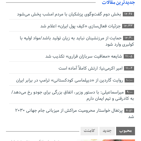
جدیدترین مقالات
بخش دوم گفت‌وگوی پزشکیان با مردم امشب پخش می‌شود
12:46
جزئیات فعال‌سازی «کیف پول ایران» اعلام شد
12:33
حمایت از مرزنشینان نباید به زیان تولید باشد/مواد اولیه با
12:30
کولبری وارد شود
شایعه «معافیت سربازان فراری» تکذیب شد
11:05
امیر اکرمی‌نیا: ارتش کاملاً آماده است
11:04
روایت گاردین از «دیپلماسی کودکستانی» ترامپ در برابر ایران
10:00
میراسماعیلی: با دستور وزیر، اتفاق بزرگی برای جودو رخ می‌دهد/
9:00
به کادرفنی و تیم ایمان دارم
پرتغال خواستار محرومیت مراکش از میزبانی جام جهانی ۲۰۳۰
8:51
شد
فریدون جیرانی: اکبر عبدی حیف شد
8:41
محبوب
جدید
کامنت
تسهیلات اشتغالزایی در اختیار نهادهای حمایتی باید براساس
0:58