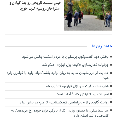
فیلم مستند تاریخی روابط گیلان و
استراخان روسیه کلید خورد
جديدترين ها
بخش دوم گفت‌وگوی پزشکیان با مردم امشب پخش می‌شود
جزئیات فعال‌سازی «کیف پول ایران» اعلام شد
حمایت از مرزنشینان نباید به زیان تولید باشد/مواد اولیه با کولبری وارد
شود
شایعه «معافیت سربازان فراری» تکذیب شد
امیر اکرمی‌نیا: ارتش کاملاً آماده است
روایت گاردین از «دیپلماسی کودکستانی» ترامپ در برابر ایران
میراسماعیلی: با دستور وزیر، اتفاق بزرگی برای جودو رخ می‌دهد/ به
کادرفنی و تیم ایمان دارم