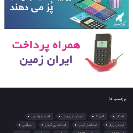
برچسب ها
آستارا
آمریکا
آموزش و پرورش
ابراهیم رئیسی
ارسلان زارع
استاندار گیلان
استانداری گیلان
اسرائیل