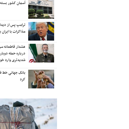
رایزنی برای بازگشت ایران به
آسمان کشور بسته
رتبه‌بندی تایمز
نفتکش ایرانی «سیلی سیتی» وارد
ترامپ پس از دیدار 
آب‌های سرزمینی ایران شد
مذاکرات با ایران با
ادامه حملات هوایی علیه مراکزی در
هشدار قاطعانه س
نقاط مختلف تهران/ آغاز پاسخ
درباره حمله دوباره
موشکی ایران به حملات
شدیدتری وارد خوا
شنیده شدن صدای انفجار در برخی
بانک جهانی خط فقر 
شهرهای ایران
کرد