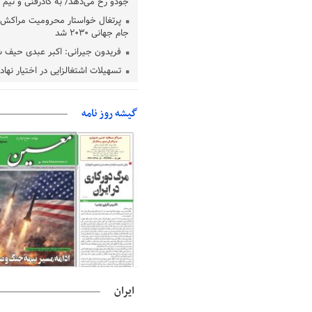
جودو رخ می‌دهد/ به کادرفنی و تیم ا
پرتغال خواستار محرومیت مراکش ا
جام جهانی ۲۰۳۰ شد
فریدون جیرانی: اکبر عبدی حیف 
تسهیلات اشتغالزایی در اختیار نها
باید براساس اولویت‌های گیلان پردا
زمان جلسه سرنوشت‌ساز هیات رئ
گیشه روز نامه
فدراسیون فوتبال با حضور قلعه‌نو
دفتر رهبر انقلاب: مطالب خارج از
فاقد سندیت است
بقائی: فضای مذاکرات فنی و سیاسی
عمان درباره تنگه هرمز، مثبت است
رئیس سازمان جهاد کشاورزی استان
گیلان نسبت به دریافت یارانه کود اقد
پایان شهریورماه
ایران