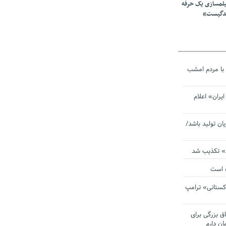
یلمسازی یک حرفه
ندگیست»
با مردم امشب
یران» اعلام
یان تولید باشد/
ی» تکذیب شد
ده است
دکستانی» ترامپ
اق بزرگی برای
ان دارم