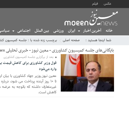
عکس
فیلم
خانه
آخرین اخبار
ایران
ورزشی
بین الملل
اجتماعی
سیاسی
شما اینجا هستید :
صفحه اصلی
برچسب زده شده با : جلسه کمیسیون کشا
بایگانی‌های جلسه کمیسیون کشاورزی - معین نیوز - خبری تحلیلی MoeenNews
بعد از برگزاری جلسه کمیسیون کشاورزی
04 آگوست 2025
وارد می‌شود
معین نیوز_وزیر جهاد کشاورزی با بیان 
تا ۱۰ روز آینده پرداخت می شود، دربا
غیرمتعارف داشته که باتوجه به عرضه م
کاهش است.