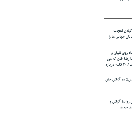
 از میزبانی
ف شد
گیلان تعجب
نهادهای حمایتی
نان جهانی ما را
 شود
 رئیسه
ه روی قلیان و
ی مشخص شد
ا رضا خان که می
رفت همه شاد بودند / ۲۰ نکته درباره
 از مراجع رسمی
” در گیلان جان
اسی ایران و
ان: کشاورزان
 روابط گیلان و
 کنند
ید خورد
تمدید مهلت اظهارنامه‌های مالیاتی سال ۱۴۰۴ تا