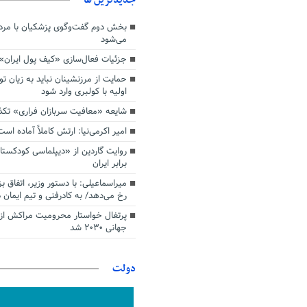
بخش دوم گفت‌وگوی پزشکیان با م
می‌شود
جزئیات فعال‌سازی «کیف پول ایران»
حمایت از مرزنشینان نباید به زیان تو
اولیه با کولبری وارد شود
شایعه «معافیت سربازان فراری» تک
امیر اکرمی‌نیا: ارتش کاملاً آماده است
روایت گاردین از «دیپلماسی کودکستا
برابر ایران
میراسماعیلی: با دستور وزیر، اتفاق ب
رخ می‌دهد/ به کادرفنی و تیم ایمان د
پرتغال خواستار محرومیت مراکش از 
جهانی ۲۰۳۰ شد
دولت