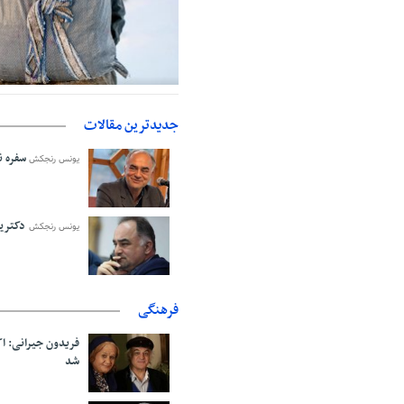
حمایت از مرزنشینان نباید به زیان ت
اولیه با کولبری وارد شود
جدیدترین مقالات
سفره نا
یونس رنجکش
دکترین
یونس رنجکش
فرهنگی
فریدون جیرانی: 
شد