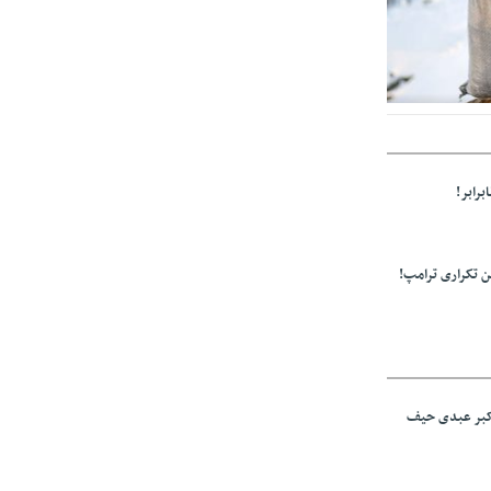
ولید باشد/مواد
برابر!
 تکراری ترامپ!
اکبر عبدی حیف