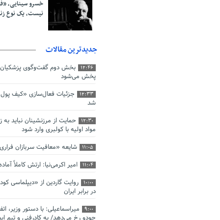
خسرو سینایی، «ف
نیست، یک نوع ز
جدیدترین مقالات
بخش دوم گفت‌وگوی پزشکیان 
12:46
پخش می‌شود
جزئیات فعال‌سازی «کیف پول ا
12:33
شد
حمایت از مرزنشینان نباید به ز
12:30
مواد اولیه با کولبری وارد شود
شایعه «معافیت سربازان فرار
11:05
امیر اکرمی‌نیا: ارتش کاملاً آما
11:04
روایت گاردین از «دیپلماسی کو
10:00
در برابر ایران
میراسماعیلی: با دستور وزیر، اتف
9:00
جودو رخ می‌دهد/ به کادرفنی و تیم ایم