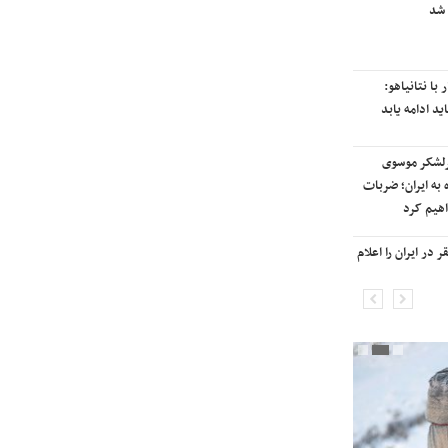
 شد
رایزنی برای بازگشت ایران به
رتبه‌بندی تایمز
با نتانیاهو:
نفتکش ایرانی «سیلی سیتی» وارد
ید ادامه یابد
آب‌های سرزمینی ایران شد
رلشکر موسوی
ادامه حملات هوایی علیه مراکزی در
 به ایران؛ ضربات
نقاط مختلف تهران/ آغاز پاسخ
هیم کرد
موشکی ایران به حملات
در ایران را اعلام
شنیده شدن صدای انفجار در برخی
شهرهای ایران

