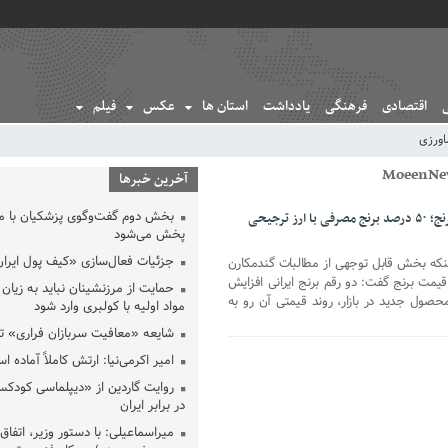
اقتصادی
فرهنگی
یادداشت
استان ها
عکس
فیلم
ورزی
آخرین خبرها
بخش دوم گفت‌وگوی پزشکیان با 
قول وزیر کشاورزی برای کاهش قیمت برنج؛ ۵۰ درصد برنج مصرفی با ارز ترجیحی
پخش می‌شود
جزئیات فعال‌سازی «کیف پول ایران
اینکه بخش قابل توجهی از مطالبات گندمکارن
ره قیمت برنج گفت: دو رقم برنج ایرانی افزایش
حمایت از مرزنشینان نباید به زیان 
حصول جدید در بازار، روند قیمتی آن رو به
مواد اولیه با کولبری وارد شود
شایعه «معافیت سربازان فراری» 
امیر اکرمی‌نیا: ارتش کاملاً آماده ا
روایت گاردین از «دیپلماسی کودکس
در برابر ایران
میراسماعیلی: با دستور وزیر، اتفاق 