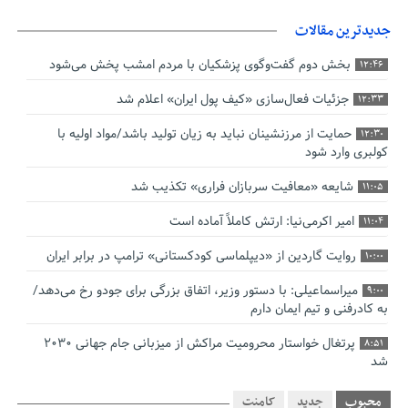
جدیدترین مقالات
بخش دوم گفت‌وگوی پزشکیان با مردم امشب پخش می‌شود
12:46
جزئیات فعال‌سازی «کیف پول ایران» اعلام شد
12:33
حمایت از مرزنشینان نباید به زیان تولید باشد/مواد اولیه با
12:30
کولبری وارد شود
شایعه «معافیت سربازان فراری» تکذیب شد
11:05
امیر اکرمی‌نیا: ارتش کاملاً آماده است
11:04
روایت گاردین از «دیپلماسی کودکستانی» ترامپ در برابر ایران
10:00
میراسماعیلی: با دستور وزیر، اتفاق بزرگی برای جودو رخ می‌دهد/
9:00
به کادرفنی و تیم ایمان دارم
پرتغال خواستار محرومیت مراکش از میزبانی جام جهانی ۲۰۳۰
8:51
شد
فریدون جیرانی: اکبر عبدی حیف شد
8:41
محبوب
جدید
کامنت