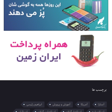
برچسب ها
آستارا
آمریکا
آموزش و پرورش
ابراهیم رئیسی
ارسلان زارع
استاندار گیلان
استانداری گیلان
اسرائیل