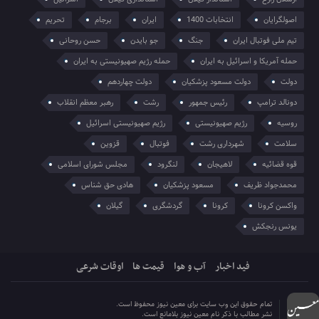
اصولگرایان
انتخابات 1400
ایران
برجام
تحریم
تیم ملی فوتبال ایران
جنگ
جو بایدن
حسن روحانی
حمله آمریکا و اسرائیل به ایران
حمله رژیم صهیونیستی به ایران
دولت
دولت مسعود پزشکیان
دولت چهاردهم
دونالد ترامپ
رئیس جمهور
رشت
رهبر معظم انقلاب
روسیه
رژیم صهیونیستی
رژیم صهیونیستی اسرائیل
سلامت
شهرداری رشت
فوتبال
قزوین
قوه قضائیه
لاهیجان
لنگرود
مجلس شورای اسلامی
محمدجواد ظریف
مسعود پزشکیان
هادی حق شناس
واکسن کرونا
کرونا
گردشگری
گیلان
یونس رنجکش
فید اخبار
آب و هوا
قیمت ها
اوقات شرعی
تمام حقوق این وب سایت برای معین نیوز محفوظ است.
نشر مطالب با ذکر نام معین نیوز بلامانع است.