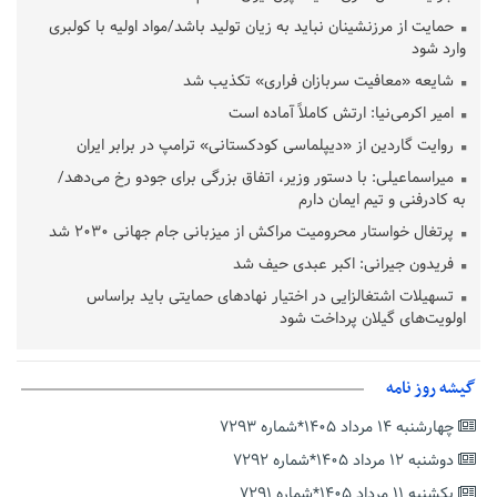
حمایت از مرزنشینان نباید به زیان تولید باشد/مواد اولیه با کولبری
وارد شود
شایعه «معافیت سربازان فراری» تکذیب شد
امیر اکرمی‌نیا: ارتش کاملاً آماده است
روایت گاردین از «دیپلماسی کودکستانی» ترامپ در برابر ایران
میراسماعیلی: با دستور وزیر، اتفاق بزرگی برای جودو رخ می‌دهد/
به کادرفنی و تیم ایمان دارم
پرتغال خواستار محرومیت مراکش از میزبانی جام جهانی ۲۰۳۰ شد
فریدون جیرانی: اکبر عبدی حیف شد
تسهیلات اشتغالزایی در اختیار نهادهای حمایتی باید براساس
اولویت‌های گیلان پرداخت شود
زمان جلسه سرنوشت‌ساز هیات رئیسه فدراسیون فوتبال با حضور
قلعه‌نویی مشخص شد
گیشه روز نامه
دفتر رهبر انقلاب: مطالب خارج از مراجع رسمی فاقد سندیت است
چهارشنبه ۱۴ مرداد ۱۴۰۵*شماره ۷۲۹۳
بقائی: فضای مذاکرات فنی و سیاسی ایران و عمان درباره تنگه هرمز،
مثبت است
دوشنبه ۱۲ مرداد ۱۴۰۵*شماره ۷۲۹۲
رئیس سازمان جهاد کشاورزی استان: کشاورزان گیلان نسبت به
یکشنبه ۱۱ مرداد ۱۴۰۵*شماره ۷۲۹۱