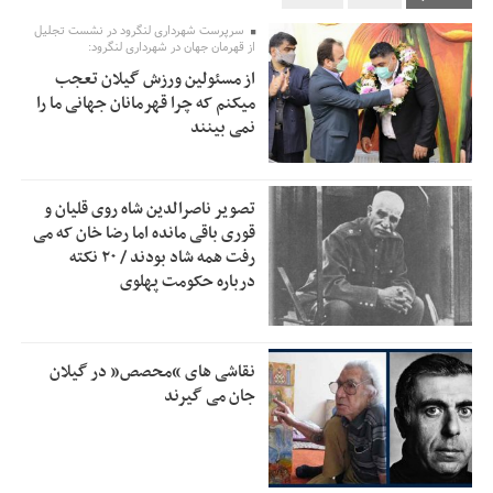
تسهیلات اشتغالزایی در اختیار نهادهای حمایتی باید براساس
0:58
سرپرست شهرداری لنگرود در نشست تجلیل
اولویت‌های گیلان پرداخت شود
از قهرمان جهان در شهرداری لنگرود:
از مسئولین ورزش گیلان تعجب
زمان جلسه سرنوشت‌ساز هیات رئیسه فدراسیون فوتبال با حضور
2:53
میکنم که چرا قهرمانان جهانی ما را
قلعه‌نویی مشخص شد
نمی بینند
دفتر رهبر انقلاب: مطالب خارج از مراجع رسمی فاقد سندیت
2:50
است
تصویر ناصرالدین شاه روی قلیان و
بقائی: فضای مذاکرات فنی و سیاسی ایران و عمان درباره تنگه
2:46
قوری باقی مانده اما رضا خان که می
هرمز، مثبت است
رفت همه شاد بودند / ۲۰ نکته
درباره حکومت پهلوی
رئیس سازمان جهاد کشاورزی استان: کشاورزان گیلان نسبت به
1:30
دریافت یارانه کود اقدام کنند
تمدید مهلت اظهارنامه‌های مالیاتی سال ۱۴۰۴ تا پایان شهریورماه
1:00
نقاشی های “محصص” در گیلان
جان می گیرند