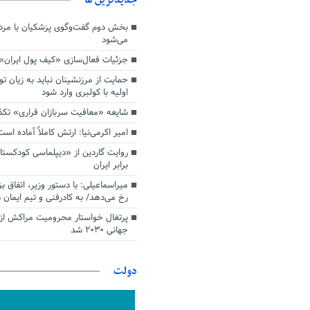
بخش دوم گفت‌وگوی پزشکیان با م
می‌شود
جزئیات فعال‌سازی «کیف پول ایران»
حمایت از مرزنشینان نباید به زیان تو
اولیه با کولبری وارد شود
شایعه «معافیت سربازان فراری» تک
امیر اکرمی‌نیا: ارتش کاملاً آماده است
روایت گاردین از «دیپلماسی کودکستا
برابر ایران
میراسماعیلی: با دستور وزیر، اتفاق ب
رخ می‌دهد/ به کادرفنی و تیم ایمان د
پرتغال خواستار محرومیت مراکش از 
جهانی ۲۰۳۰ شد
دولت