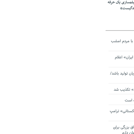
یلمسازی یک حرفه
ندگیست»
با مردم امشب
یران» اعلام
یان تولید باشد/
ی» تکذیب شد
ده است
دکستانی» ترامپ
اق بزرگی برای
ان دارم