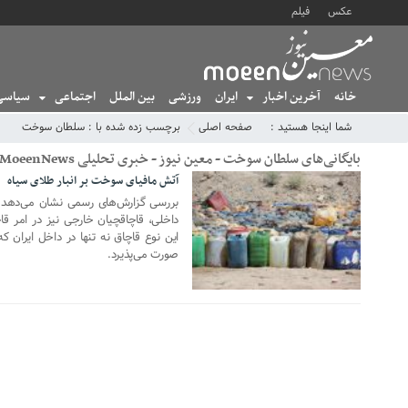
عکس
فیلم
خانه
آخرین اخبار
ایران
ورزشی
بین الملل
اجتماعی
سیاسی
شما اینجا هستید :
صفحه اصلی
برچسب زده شده با : سلطان سوخت
بایگانی‌های سلطان سوخت - معین نیوز - خبری تحلیلی MoeenNews
آتش مافیای سوخت بر انبار طلای سیاه
22 ژوئن 2020
بررسی گزارش‌های رسمی نشان می‌دهد که
داخلی، قاچاقچیان خارجی نیز در امر قا
این نوع قاچاق نه تنها در داخل ایران
صورت می‌پذیرد.