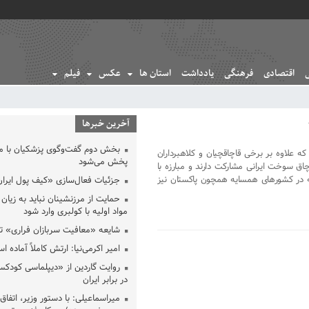
اقتصادی
فرهنگی
یادداشت
استان ها
عکس
فیلم
آخرین خبرها
بخش دوم گفت‌وگوی پزشکیان با 
 علاوه بر برخی قاچاقچیان و کلاهبرداران
پخش می‌شود
چاق سوخت ایرانی مشارکت دارند و مبارزه با
 که در کشورهای همسایه همچون پاکستان نیز
جزئیات فعال‌سازی «کیف پول ایران
حمایت از مرزنشینان نباید به زیان 
مواد اولیه با کولبری وارد شود
شایعه «معافیت سربازان فراری» 
امیر اکرمی‌نیا: ارتش کاملاً آماده ا
روایت گاردین از «دیپلماسی کودکس
در برابر ایران
میراسماعیلی: با دستور وزیر، اتفاق 