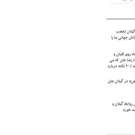
 از میزبانی
ف شد
گیلان تعجب
نهادهای حمایتی
نان جهانی ما را
 شود
 رئیسه
ه روی قلیان و
ی مشخص شد
ا رضا خان که می
رفت همه شاد بودند / ۲۰ نکته درباره
 از مراجع رسمی
” در گیلان جان
اسی ایران و
ان: کشاورزان
 روابط گیلان و
 کنند
ید خورد
تمدید مهلت اظهارنامه‌های مالیاتی سال ۱۴۰۴ تا