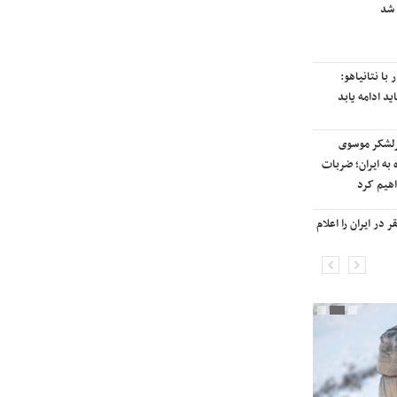
ت ایران به
آسمان کشور بسته شد
یلی سیتی» وارد
ترامپ پس از دیدار با نتانیاهو:
یران شد
مذاکرات با ایران باید ادامه یابد
ی علیه مراکزی در
هشدار قاطعانه سرلشکر موسوی
/ آغاز پاسخ
درباره حمله دوباره به ایران؛ ضربات
حملات
شدیدتری وارد خواهیم کرد
انفجار در برخی
بانک جهانی خط فقر در ایران را اعلام
کرد

