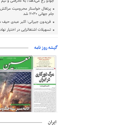
جودو رخ می‌دهد/ به کادرفنی و تیم ا
پرتغال خواستار محرومیت مراکش ا
جام جهانی ۲۰۳۰ شد
فریدون جیرانی: اکبر عبدی حیف 
تسهیلات اشتغالزایی در اختیار نها
باید براساس اولویت‌های گیلان پردا
زمان جلسه سرنوشت‌ساز هیات رئ
گیشه روز نامه
فدراسیون فوتبال با حضور قلعه‌نو
دفتر رهبر انقلاب: مطالب خارج از
فاقد سندیت است
بقائی: فضای مذاکرات فنی و سیاسی
عمان درباره تنگه هرمز، مثبت است
رئیس سازمان جهاد کشاورزی استان
گیلان نسبت به دریافت یارانه کود اقد
پایان شهریورماه
ایران