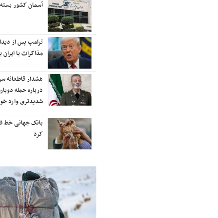
آسمان کشور بسته شد
رایزنی برای بازگش
رتبه‌بندی تایمز
ترامپ پس از دیدار با نتانیاهو:
نفتکش ایرانی «س
مذاکرات با ایران باید ادامه یابد
آب‌های سرزمینی ا
هشدار قاطعانه سرلشکر موسوی
ادامه حملات هوای
درباره حمله دوباره به ایران؛ ضربات
نقاط مختلف تهران
شدیدتری وارد خواهیم کرد
موشکی ایران به 
بانک جهانی خط فقر در ایران را اعلام
شنیده شدن صدای 
کرد
شهرهای ایران