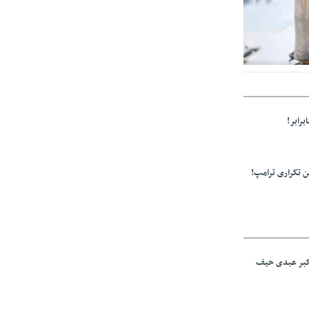
ز مراجع رسمی
برابر!
 تکراری ترامپ!
اکبر عبدی حیف