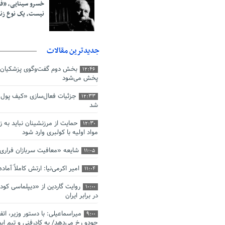
خسرو سینایی، «ف
نیست، یک نوع ز
جدیدترین مقالات
بخش دوم گفت‌وگوی پزشکیان 
12:46
پخش می‌شود
جزئیات فعال‌سازی «کیف پول ا
12:33
شد
حمایت از مرزنشینان نباید به ز
12:30
مواد اولیه با کولبری وارد شود
شایعه «معافیت سربازان فرار
11:05
امیر اکرمی‌نیا: ارتش کاملاً آما
11:04
روایت گاردین از «دیپلماسی کو
10:00
در برابر ایران
میراسماعیلی: با دستور وزیر، اتف
9:00
جودو رخ می‌دهد/ به کادرفنی و تیم ایم