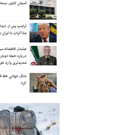
رایزنی برای بازگشت ایران به
آسمان کشور بسته
رتبه‌بندی تایمز
نفتکش ایرانی «سیلی سیتی» وارد
ترامپ پس از دیدار 
آب‌های سرزمینی ایران شد
مذاکرات با ایران با
ادامه حملات هوایی علیه مراکزی در
هشدار قاطعانه س
نقاط مختلف تهران/ آغاز پاسخ
درباره حمله دوباره
موشکی ایران به حملات
شدیدتری وارد خوا
شنیده شدن صدای انفجار در برخی
بانک جهانی خط فقر 
شهرهای ایران
کرد