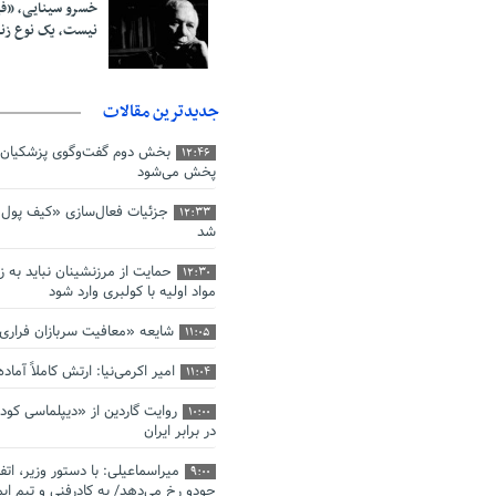
خسرو سینایی، «ف
نیست، یک نوع ز
جدیدترین مقالات
بخش دوم گفت‌وگوی پزشکیان 
12:46
پخش می‌شود
جزئیات فعال‌سازی «کیف پول ا
12:33
شد
حمایت از مرزنشینان نباید به ز
12:30
مواد اولیه با کولبری وارد شود
شایعه «معافیت سربازان فرار
11:05
امیر اکرمی‌نیا: ارتش کاملاً آما
11:04
روایت گاردین از «دیپلماسی کو
10:00
در برابر ایران
میراسماعیلی: با دستور وزیر، اتف
9:00
جودو رخ می‌دهد/ به کادرفنی و تیم ایم