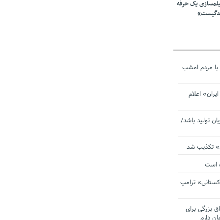
یلمسازی یک حرفه
ندگیست»
با مردم امشب
یران» اعلام
یان تولید باشد/
ی» تکذیب شد
ده است
دکستانی» ترامپ
اق بزرگی برای
ان دارم