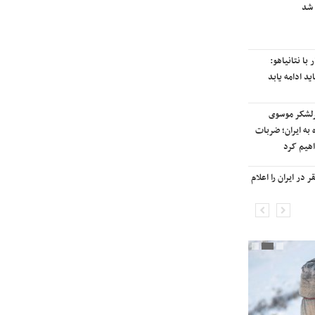
 شد
رایزنی برای بازگشت ایران به
رتبه‌بندی تایمز
با نتانیاهو:
نفتکش ایرانی «سیلی سیتی» وارد
ید ادامه یابد
آب‌های سرزمینی ایران شد
رلشکر موسوی
ادامه حملات هوایی علیه مراکزی در
 به ایران؛ ضربات
نقاط مختلف تهران/ آغاز پاسخ
هیم کرد
موشکی ایران به حملات
در ایران را اعلام
شنیده شدن صدای انفجار در برخی
شهرهای ایران

