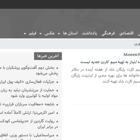
اقتصادی
فرهنگی
یادداشت
استان ها
عکس
فیلم
وزی
آخرین خبرها
ده /نیاز به تهیه سیم کارت جدید نیست
بخش دوم گفت‌وگوی پزشکیان با 
یم کارت رایگان شاد از هفته آینده در دفاتر
پخش می‌شود
نواده ها برای بهره مندی از اینترنت رایگان
م کارت شاد تهیه کنند.
جزئیات فعال‌سازی «کیف پول ایران
حمایت از مرزنشینان نباید به زیان 
مواد اولیه با کولبری وارد شود
شایعه «معافیت سربازان فراری» 
امیر اکرمی‌نیا: ارتش کاملاً آماده ا
روایت گاردین از «دیپلماسی کودکس
در برابر ایران
میراسماعیلی: با دستور وزیر، اتفاق 