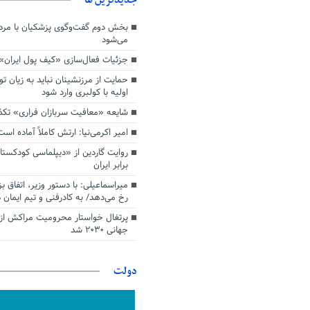
بخش دوم گفت‌وگوی پزشکیان با م
می‌شود
جزئیات فعال‌سازی «کیف پول ایران»
حمایت از مرزنشینان نباید به زیان تو
اولیه با کولبری وارد شود
شایعه «معافیت سربازان فراری» تک
امیر اکرمی‌نیا: ارتش کاملاً آماده است
روایت گاردین از «دیپلماسی کودکستا
برابر ایران
میراسماعیلی: با دستور وزیر، اتفاق ب
رخ می‌دهد/ به کادرفنی و تیم ایمان د
پرتغال خواستار محرومیت مراکش از 
جهانی ۲۰۳۰ شد
دولت