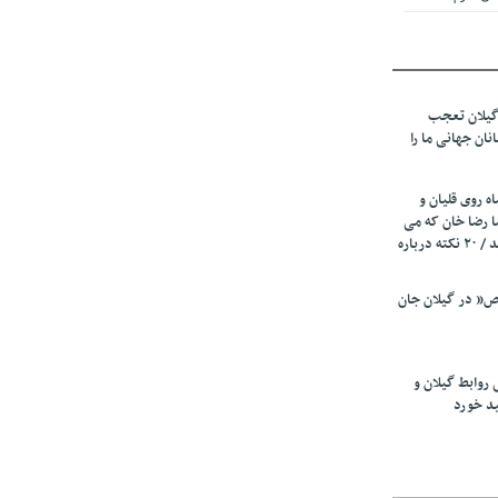
 از میزبانی
ف شد
گیلان تعجب
نهادهای حمایتی
نان جهانی ما را
 شود
 رئیسه
ه روی قلیان و
ی مشخص شد
ا رضا خان که می
رفت همه شاد بودند / ۲۰ نکته درباره
 از مراجع رسمی
” در گیلان جان
اسی ایران و
ان: کشاورزان
 روابط گیلان و
 کنند
ید خورد
تمدید مهلت اظهارنامه‌های مالیاتی سال ۱۴۰۴ تا