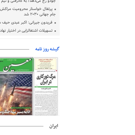
جودو رخ می‌دهد/ به کادرفنی و تیم ا
پرتغال خواستار محرومیت مراکش ا
جام جهانی ۲۰۳۰ شد
فریدون جیرانی: اکبر عبدی حیف 
تسهیلات اشتغالزایی در اختیار نها
باید براساس اولویت‌های گیلان پردا
زمان جلسه سرنوشت‌ساز هیات رئ
گیشه روز نامه
فدراسیون فوتبال با حضور قلعه‌نو
دفتر رهبر انقلاب: مطالب خارج از
فاقد سندیت است
بقائی: فضای مذاکرات فنی و سیاسی
عمان درباره تنگه هرمز، مثبت است
رئیس سازمان جهاد کشاورزی استان
گیلان نسبت به دریافت یارانه کود اقد
پایان شهریورماه
ایران