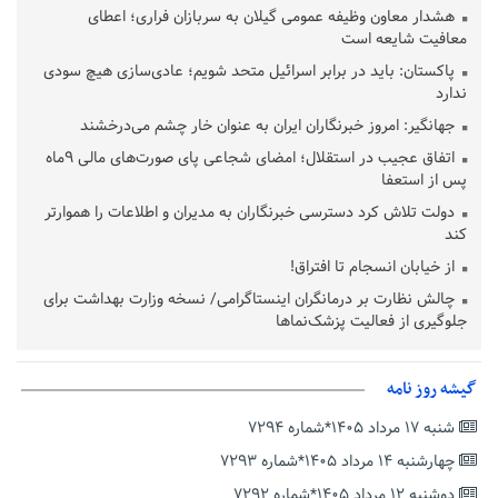
هشدار معاون وظیفه عمومی گیلان به سربازان فراری؛ اعطای
معافیت شایعه است
پاکستان: باید در برابر اسرائیل متحد شویم؛ عادی‌سازی هیچ سودی
ندارد
جهانگیر: امروز خبرنگاران ایران به عنوان خار چشم می‌درخشند
اتفاق عجیب در استقلال؛ امضای شجاعی پای صورت‌های مالی ٩ماه
پس از استعفا
دولت تلاش کرد دسترسی خبرنگاران به مدیران و اطلاعات را هموارتر
کند
از خیابان انسجام تا افتراق!
چالش نظارت بر درمانگران اینستاگرامی/ نسخه وزارت بهداشت برای
جلوگیری از فعالیت پزشک‌نماها
خبرنگارانی که جنگ را برای تاریخ نوشتند
پشتیبانی از زنجیره ارزش بادام زمینی در اولویت سیاست‌های
گیشه روز نامه
حمایتی گیلان است
شنبه ۱۷ مرداد ۱۴۰۵*شماره ۷۲۹۴
بخش دوم گفت‌وگوی پزشکیان با مردم امشب پخش می‌شود
چهارشنبه ۱۴ مرداد ۱۴۰۵*شماره ۷۲۹۳
جزئیات فعال‌سازی «کیف پول ایران» اعلام شد
دوشنبه ۱۲ مرداد ۱۴۰۵*شماره ۷۲۹۲