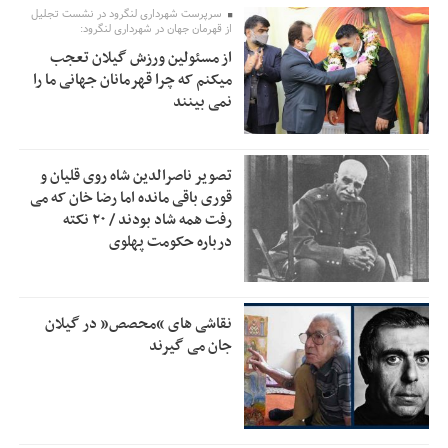
سرپرست شهرداری لنگرود در نشست تجلیل
از قهرمان جهان در شهرداری لنگرود:
خبرنگارانی که جنگ را برای تاریخ نوشتند
9:34
از مسئولین ورزش گیلان تعجب
پشتیبانی از زنجیره ارزش بادام زمینی در اولویت سیاست‌های
9:32
میکنم که چرا قهرمانان جهانی ما را
حمایتی گیلان است
نمی بینند
بخش دوم گفت‌وگوی پزشکیان با مردم امشب پخش می‌شود
12:46
جزئیات فعال‌سازی «کیف پول ایران» اعلام شد
12:33
تصویر ناصرالدین شاه روی قلیان و
قوری باقی مانده اما رضا خان که می
حمایت از مرزنشینان نباید به زیان تولید باشد/مواد اولیه با
12:30
رفت همه شاد بودند / ۲۰ نکته
کولبری وارد شود
درباره حکومت پهلوی
شایعه «معافیت سربازان فراری» تکذیب شد
11:05
امیر اکرمی‌نیا: ارتش کاملاً آماده است
11:04
نقاشی های “محصص” در گیلان
جان می گیرند