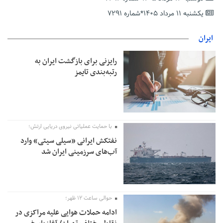
حمایت از مرزنشینان نباید به زیان تولید باشد/مواد اولیه با کولبری
وارد شود
یکشنبه ۱۱ مرداد ۱۴۰۵*شماره ۷۲۹۱
شایعه «معافیت سربازان فراری» تکذیب شد
ایران
امیر اکرمی‌نیا: ارتش کاملاً آماده است
رایزنی برای بازگشت ایران به
رتبه‌بندی تایمز
با حمایت عملیاتی نیروی دریایی ارتش؛
نفتکش ایرانی «سیلی سیتی» وارد
آب‌های سرزمینی ایران شد
حوالی ساعت ۱۲ ظهر؛
ادامه حملات هوایی علیه مراکزی در