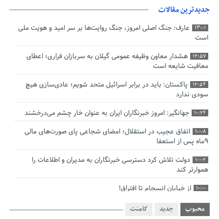
جدیدترین مقالات
عارف: جنگ اصلی امروز، جنگ روایت‌ها بر سر امید و هویت ملی
13:01
است
هشدار معاون وظیفه عمومی گیلان به سربازان فراری؛ اعطای
12:57
معافیت شایعه است
پاکستان: باید در برابر اسرائیل متحد شویم؛ عادی‌سازی هیچ
12:54
سودی ندارد
جهانگیر: امروز خبرنگاران ایران به عنوان خار چشم می‌درخشند
10:24
اتفاق عجیب در استقلال؛ امضای شجاعی پای صورت‌های مالی
10:08
٩ماه پس از استعفا
دولت تلاش کرد دسترسی خبرنگاران به مدیران و اطلاعات را
10:02
هموارتر کند
از خیابان انسجام تا افتراق!
10:00
چالش نظارت بر درمانگران اینستاگرامی/ نسخه وزارت بهداشت
9:48
محبوب
جدید
کامنت
برای جلوگیری از فعالیت پزشک‌نماها