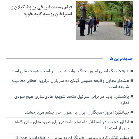
فیلم مستند تاریخی روابط گیلان و
استراخان روسیه کلید خورد
جديدترين ها
عارف: جنگ اصلی امروز، جنگ روایت‌ها بر سر امید و هویت ملی است
هشدار معاون وظیفه عمومی گیلان به سربازان فراری؛ اعطای معافیت
شایعه است
پاکستان: باید در برابر اسرائیل متحد شویم؛ عادی‌سازی هیچ سودی
ندارد
جهانگیر: امروز خبرنگاران ایران به عنوان خار چشم می‌درخشند
اتفاق عجیب در استقلال؛ امضای شجاعی پای صورت‌های مالی ٩ماه
پس از استعفا
دولت تلاش کرد دسترسی خبرنگاران به مدیران و اطلاعات را هموارتر