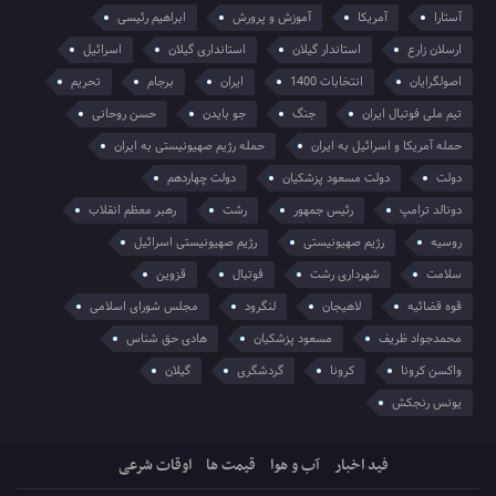
آستارا
آمریکا
آموزش و پرورش
ابراهیم رئیسی
ارسلان زارع
استاندار گیلان
استانداری گیلان
اسرائیل
اصولگرایان
انتخابات 1400
ایران
برجام
تحریم
تیم ملی فوتبال ایران
جنگ
جو بایدن
حسن روحانی
حمله آمریکا و اسرائیل به ایران
حمله رژیم صهیونیستی به ایران
دولت
دولت مسعود پزشکیان
دولت چهاردهم
دونالد ترامپ
رئیس جمهور
رشت
رهبر معظم انقلاب
روسیه
رژیم صهیونیستی
رژیم صهیونیستی اسرائیل
سلامت
شهرداری رشت
فوتبال
قزوین
قوه قضائیه
لاهیجان
لنگرود
مجلس شورای اسلامی
محمدجواد ظریف
مسعود پزشکیان
هادی حق شناس
واکسن کرونا
کرونا
گردشگری
گیلان
یونس رنجکش
فید اخبار
آب و هوا
قیمت ها
اوقات شرعی