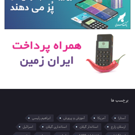
برچسب ها
آستارا
آمریکا
آموزش و پرورش
ابراهیم رئیسی
ارسلان زارع
استاندار گیلان
استانداری گیلان
اسرائیل