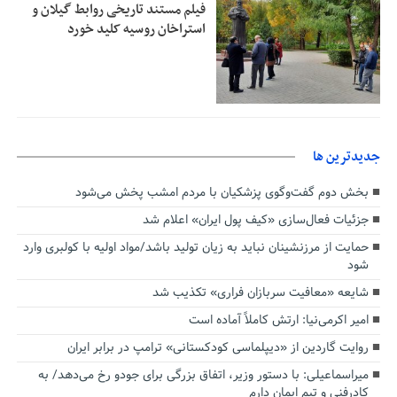
فیلم مستند تاریخی روابط گیلان و
استراخان روسیه کلید خورد
جديدترين ها
بخش دوم گفت‌وگوی پزشکیان با مردم امشب پخش می‌شود
جزئیات فعال‌سازی «کیف پول ایران» اعلام شد
حمایت از مرزنشینان نباید به زیان تولید باشد/مواد اولیه با کولبری وارد
شود
شایعه «معافیت سربازان فراری» تکذیب شد
امیر اکرمی‌نیا: ارتش کاملاً آماده است
روایت گاردین از «دیپلماسی کودکستانی» ترامپ در برابر ایران
میراسماعیلی: با دستور وزیر، اتفاق بزرگی برای جودو رخ می‌دهد/ به
کادرفنی و تیم ایمان دارم