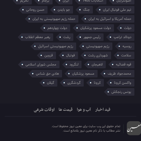
اصولگرایان
انتخابات 1400
ایران
برجام
تحریم
تیم ملی فوتبال ایران
جنگ
جو بایدن
حسن روحانی
حمله آمریکا و اسرائیل به ایران
حمله رژیم صهیونیستی به ایران
دولت
دولت مسعود پزشکیان
دولت چهاردهم
دونالد ترامپ
رئیس جمهور
رشت
رهبر معظم انقلاب
روسیه
رژیم صهیونیستی
رژیم صهیونیستی اسرائیل
سلامت
شهرداری رشت
فوتبال
قزوین
قوه قضائیه
لاهیجان
لنگرود
مجلس شورای اسلامی
محمدجواد ظریف
مسعود پزشکیان
هادی حق شناس
واکسن کرونا
کرونا
گردشگری
گیلان
یونس رنجکش
فید اخبار
آب و هوا
قیمت ها
اوقات شرعی
تمام حقوق این وب سایت برای معین نیوز محفوظ است.
نشر مطالب با ذکر نام معین نیوز بلامانع است.