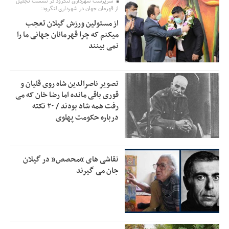
سرپرست شهرداری لنگرود در نشست تجلیل
اولویت‌های گیلان پرداخت شود
از قهرمان جهان در شهرداری لنگرود:
از مسئولین ورزش گیلان تعجب
زمان جلسه سرنوشت‌ساز هیات رئیسه فدراسیون فوتبال با حضور
2:53
میکنم که چرا قهرمانان جهانی ما را
قلعه‌نویی مشخص شد
نمی بینند
دفتر رهبر انقلاب: مطالب خارج از مراجع رسمی فاقد سندیت
2:50
است
تصویر ناصرالدین شاه روی قلیان و
بقائی: فضای مذاکرات فنی و سیاسی ایران و عمان درباره تنگه
2:46
قوری باقی مانده اما رضا خان که می
هرمز، مثبت است
رفت همه شاد بودند / ۲۰ نکته
درباره حکومت پهلوی
رئیس سازمان جهاد کشاورزی استان: کشاورزان گیلان نسبت به
1:30
دریافت یارانه کود اقدام کنند
تمدید مهلت اظهارنامه‌های مالیاتی سال ۱۴۰۴ تا پایان شهریورماه
1:00
نقاشی های “محصص” در گیلان
جان می گیرند