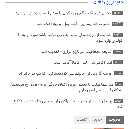
جدیدترین مقالات
بخش دوم گفت‌وگوی پزشکیان با مردم امشب پخش می‌شود
12:46
جزئیات فعال‌سازی «کیف پول ایران» اعلام شد
12:33
حمایت از مرزنشینان نباید به زیان تولید باشد/مواد اولیه با
12:30
کولبری وارد شود
شایعه «معافیت سربازان فراری» تکذیب شد
11:05
امیر اکرمی‌نیا: ارتش کاملاً آماده است
11:04
روایت گاردین از «دیپلماسی کودکستانی» ترامپ در برابر ایران
10:00
میراسماعیلی: با دستور وزیر، اتفاق بزرگی برای جودو رخ می‌دهد/
9:00
به کادرفنی و تیم ایمان دارم
پرتغال خواستار محرومیت مراکش از میزبانی جام جهانی ۲۰۳۰
8:51
شد
فریدون جیرانی: اکبر عبدی حیف شد
8:41
محبوب
جدید
کامنت
تسهیلات اشتغالزایی در اختیار نهادهای حمایتی باید براساس
0:58