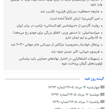
وارد شود
شایعه «معافیت سربازان فراری» تکذیب شد
امیر اکرمی‌نیا: ارتش کاملاً آماده است
روایت گاردین از «دیپلماسی کودکستانی» ترامپ در برابر ایران
میراسماعیلی: با دستور وزیر، اتفاق بزرگی برای جودو رخ می‌دهد/
به کادرفنی و تیم ایمان دارم
پرتغال خواستار محرومیت مراکش از میزبانی جام جهانی ۲۰۳۰ شد
فریدون جیرانی: اکبر عبدی حیف شد
تسهیلات اشتغالزایی در اختیار نهادهای حمایتی باید براساس
اولویت‌های گیلان پرداخت شود
زمان جلسه سرنوشت‌ساز هیات رئیسه فدراسیون فوتبال با حضور
قلعه‌نویی مشخص شد
گیشه روز نامه
دفتر رهبر انقلاب: مطالب خارج از مراجع رسمی فاقد سندیت است
چهارشنبه ۱۴ مرداد ۱۴۰۵*شماره ۷۲۹۳
بقائی: فضای مذاکرات فنی و سیاسی ایران و عمان درباره تنگه هرمز،
مثبت است
دوشنبه ۱۲ مرداد ۱۴۰۵*شماره ۷۲۹۲
رئیس سازمان جهاد کشاورزی استان: کشاورزان گیلان نسبت به
یکشنبه ۱۱ مرداد ۱۴۰۵*شماره ۷۲۹۱
دریافت یارانه کود اقدام کنند