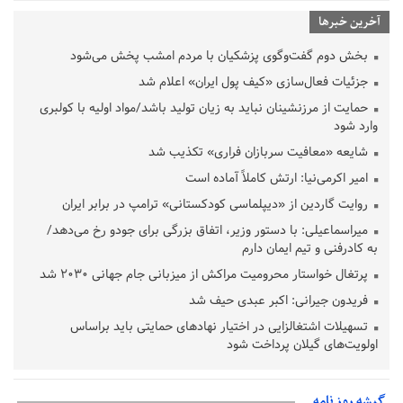
آخرین خبرها
بخش دوم گفت‌وگوی پزشکیان با مردم امشب پخش می‌شود
جزئیات فعال‌سازی «کیف پول ایران» اعلام شد
حمایت از مرزنشینان نباید به زیان تولید باشد/مواد اولیه با کولبری
وارد شود
شایعه «معافیت سربازان فراری» تکذیب شد
امیر اکرمی‌نیا: ارتش کاملاً آماده است
روایت گاردین از «دیپلماسی کودکستانی» ترامپ در برابر ایران
میراسماعیلی: با دستور وزیر، اتفاق بزرگی برای جودو رخ می‌دهد/
به کادرفنی و تیم ایمان دارم
پرتغال خواستار محرومیت مراکش از میزبانی جام جهانی ۲۰۳۰ شد
فریدون جیرانی: اکبر عبدی حیف شد
تسهیلات اشتغالزایی در اختیار نهادهای حمایتی باید براساس
اولویت‌های گیلان پرداخت شود
زمان جلسه سرنوشت‌ساز هیات رئیسه فدراسیون فوتبال با حضور
قلعه‌نویی مشخص شد
گیشه روز نامه