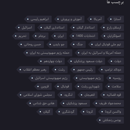
برچسب ها
آستارا
آمریکا
آموزش و پرورش
ابراهیم رئیسی
ارسلان زارع
استاندار گیلان
استانداری گیلان
اسرائیل
اصولگرایان
انتخابات 1400
ایران
برجام
تحریم
تیم ملی فوتبال ایران
جنگ
جو بایدن
حسن روحانی
حمله آمریکا و اسرائیل به ایران
حمله رژیم صهیونیستی به ایران
دولت
دولت مسعود پزشکیان
دولت چهاردهم
دونالد ترامپ
رئیس جمهور
رشت
رهبر معظم انقلاب
روسیه
رژیم صهیونیستی
رژیم صهیونیستی اسرائیل
سلامت
شهرداری رشت
فوتبال
قزوین
قوه قضائیه
لاهیجان
لنگرود
مجلس شورای اسلامی
محمدجواد ظریف
مسعود پزشکیان
هادی حق شناس
واکسن کرونا
کرونا
گردشگری
گیلان
یونس رنجکش