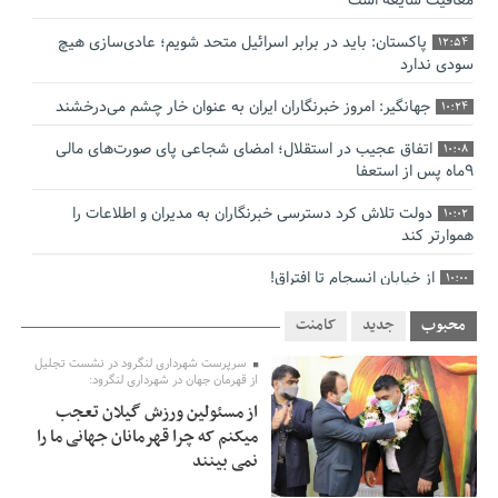
معافیت شایعه است
پاکستان: باید در برابر اسرائیل متحد شویم؛ عادی‌سازی هیچ
12:54
سودی ندارد
جهانگیر: امروز خبرنگاران ایران به عنوان خار چشم می‌درخشند
10:24
اتفاق عجیب در استقلال؛ امضای شجاعی پای صورت‌های مالی
10:08
٩ماه پس از استعفا
دولت تلاش کرد دسترسی خبرنگاران به مدیران و اطلاعات را
10:02
هموارتر کند
از خیابان انسجام تا افتراق!
10:00
چالش نظارت بر درمانگران اینستاگرامی/ نسخه وزارت بهداشت
9:48
محبوب
جدید
کامنت
برای جلوگیری از فعالیت پزشک‌نماها
سرپرست شهرداری لنگرود در نشست تجلیل
از قهرمان جهان در شهرداری لنگرود:
خبرنگارانی که جنگ را برای تاریخ نوشتند
9:34
از مسئولین ورزش گیلان تعجب
پشتیبانی از زنجیره ارزش بادام زمینی در اولویت سیاست‌های
9:32
میکنم که چرا قهرمانان جهانی ما را
حمایتی گیلان است
نمی بینند
بخش دوم گفت‌وگوی پزشکیان با مردم امشب پخش می‌شود
12:46