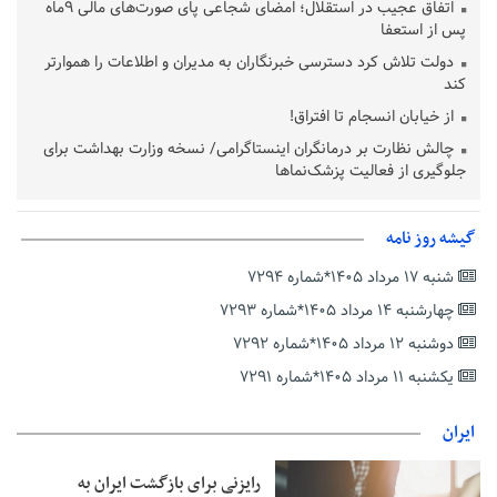
اتفاق عجیب در استقلال؛ امضای شجاعی پای صورت‌های مالی ٩ماه
پس از استعفا
دولت تلاش کرد دسترسی خبرنگاران به مدیران و اطلاعات را هموارتر
کند
از خیابان انسجام تا افتراق!
چالش نظارت بر درمانگران اینستاگرامی/ نسخه وزارت بهداشت برای
جلوگیری از فعالیت پزشک‌نماها
خبرنگارانی که جنگ را برای تاریخ نوشتند
پشتیبانی از زنجیره ارزش بادام زمینی در اولویت سیاست‌های
گیشه روز نامه
حمایتی گیلان است
شنبه ۱۷ مرداد ۱۴۰۵*شماره ۷۲۹۴
بخش دوم گفت‌وگوی پزشکیان با مردم امشب پخش می‌شود
چهارشنبه ۱۴ مرداد ۱۴۰۵*شماره ۷۲۹۳
جزئیات فعال‌سازی «کیف پول ایران» اعلام شد
دوشنبه ۱۲ مرداد ۱۴۰۵*شماره ۷۲۹۲
حمایت از مرزنشینان نباید به زیان تولید باشد/مواد اولیه با کولبری
وارد شود
یکشنبه ۱۱ مرداد ۱۴۰۵*شماره ۷۲۹۱
شایعه «معافیت سربازان فراری» تکذیب شد
ایران
امیر اکرمی‌نیا: ارتش کاملاً آماده است
رایزنی برای بازگشت ایران به