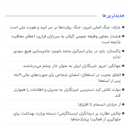
جديدترين ها
عارف: جنگ اصلی امروز، جنگ روایت‌ها بر سر امید و هویت ملی است
هشدار معاون وظیفه عمومی گیلان به سربازان فراری؛ اعطای معافیت
شایعه است
پاکستان: باید در برابر اسرائیل متحد شویم؛ عادی‌سازی هیچ سودی
ندارد
جهانگیر: امروز خبرنگاران ایران به عنوان خار چشم می‌درخشند
اتفاق عجیب در استقلال؛ امضای شجاعی پای صورت‌های مالی ٩ماه
پس از استعفا
دولت تلاش کرد دسترسی خبرنگاران به مدیران و اطلاعات را هموارتر
کند
از خیابان انسجام تا افتراق!
چالش نظارت بر درمانگران اینستاگرامی/ نسخه وزارت بهداشت برای
جلوگیری از فعالیت پزشک‌نماها