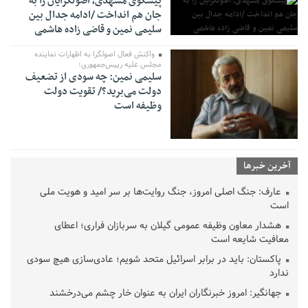
پیشگوی مشهدی، اصولگرایان را به
جان هم انداخت /ادامه جدال بین
سلیمی نمین و قاضی زاده هاشمی
واکنش فعال اصولگرا به اظهارات نماینده
مجلس علیه رییس‌جمهوری؛
سلیمی نمین: چه سودی از تضعیف
دولت می‌برید؟/ تقویت دولت
وظیفه است
آخرین خبرها
عارف: جنگ اصلی امروز، جنگ روایت‌ها بر سر امید و هویت ملی
است
هشدار معاون وظیفه عمومی گیلان به سربازان فراری؛ اعطای
معافیت شایعه است
پاکستان: باید در برابر اسرائیل متحد شویم؛ عادی‌سازی هیچ سودی
ندارد
جهانگیر: امروز خبرنگاران ایران به عنوان خار چشم می‌درخشند