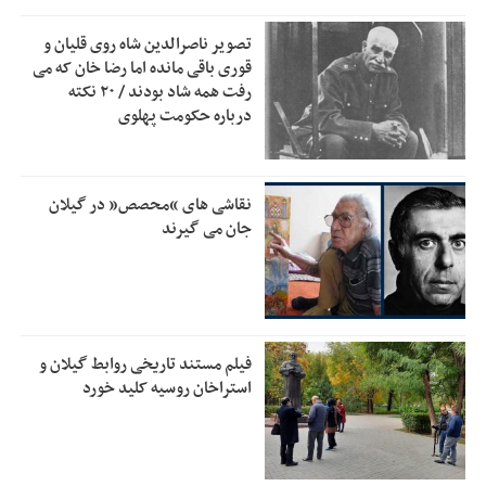
جزئیات فعال‌سازی «کیف پول ایران» اعلام شد
12:33
تصویر ناصرالدین شاه روی قلیان و
قوری باقی مانده اما رضا خان که می
حمایت از مرزنشینان نباید به زیان تولید باشد/مواد اولیه با
12:30
رفت همه شاد بودند / ۲۰ نکته
کولبری وارد شود
درباره حکومت پهلوی
شایعه «معافیت سربازان فراری» تکذیب شد
11:05
امیر اکرمی‌نیا: ارتش کاملاً آماده است
11:04
نقاشی های “محصص” در گیلان
جان می گیرند
فیلم مستند تاریخی روابط گیلان و
استراخان روسیه کلید خورد