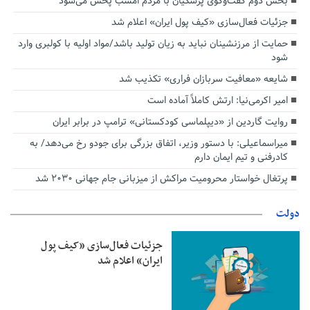
بخش دوم گفت‌وگوی پزشکیان با مردم امشب پخش می‌شود
جزئیات فعال‌سازی «کیف پول ایران» اعلام شد
حمایت از مرزنشینان نباید به زیان تولید باشد/مواد اولیه با کولبری وارد
شود
شایعه «معافیت سربازان فراری» تکذیب شد
امیر اکرمی‌نیا: ارتش کاملاً آماده است
روایت گاردین از «دیپلماسی کودکستانی» ترامپ در برابر ایران
میراسماعیلی: با دستور وزیر، اتفاق بزرگی برای جودو رخ می‌دهد/ به
کادرفنی و تیم ایمان دارم
پرتغال خواستار محرومیت مراکش از میزبانی جام جهانی ۲۰۳۰ شد
دولت
جزئیات فعال‌سازی «کیف پول
ایران» اعلام شد