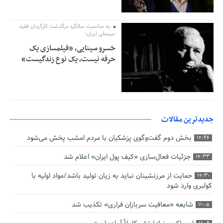
به مناسبت سالگرد درگذشت کارگردان فقید
سینمای ایران؛
خسرو سینایی، «فیلمسازی یک
حرفه نیست، یک نوع زندگیست»
جدیدترین مقالات
بخش دوم گفت‌وگوی پزشکیان با مردم امشب پخش می‌شود
12:46
جزئیات فعال‌سازی «کیف پول ایران» اعلام شد
12:33
حمایت از مرزنشینان نباید به زیان تولید باشد/مواد اولیه با
12:30
کولبری وارد شود
شایعه «معافیت سربازان فراری» تکذیب شد
11:05