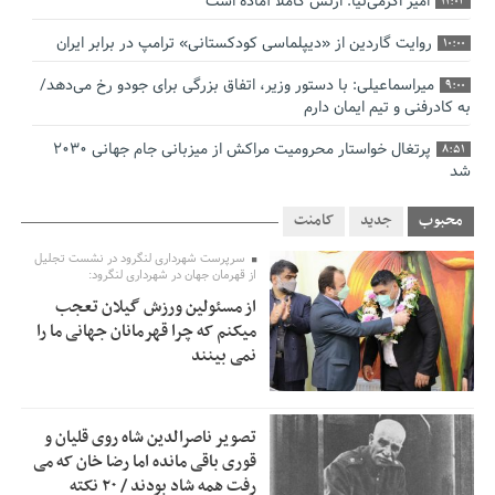
امیر اکرمی‌نیا: ارتش کاملاً آماده است
11:04
روایت گاردین از «دیپلماسی کودکستانی» ترامپ در برابر ایران
10:00
میراسماعیلی: با دستور وزیر، اتفاق بزرگی برای جودو رخ می‌دهد/
9:00
به کادرفنی و تیم ایمان دارم
پرتغال خواستار محرومیت مراکش از میزبانی جام جهانی ۲۰۳۰
8:51
شد
فریدون جیرانی: اکبر عبدی حیف شد
8:41
محبوب
جدید
کامنت
تسهیلات اشتغالزایی در اختیار نهادهای حمایتی باید براساس
0:58
سرپرست شهرداری لنگرود در نشست تجلیل
اولویت‌های گیلان پرداخت شود
از قهرمان جهان در شهرداری لنگرود:
از مسئولین ورزش گیلان تعجب
زمان جلسه سرنوشت‌ساز هیات رئیسه فدراسیون فوتبال با حضور
2:53
میکنم که چرا قهرمانان جهانی ما را
قلعه‌نویی مشخص شد
نمی بینند
دفتر رهبر انقلاب: مطالب خارج از مراجع رسمی فاقد سندیت
2:50
است
تصویر ناصرالدین شاه روی قلیان و
بقائی: فضای مذاکرات فنی و سیاسی ایران و عمان درباره تنگه
2:46
قوری باقی مانده اما رضا خان که می
هرمز، مثبت است
رفت همه شاد بودند / ۲۰ نکته