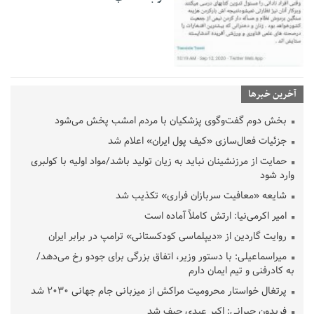
آخرین خبرها
بخش دوم گفت‌وگوی پزشکیان با مردم امشب پخش می‌شود
جزئیات فعال‌سازی «کیف پول ایران» اعلام شد
حمایت از مرزنشینان نباید به زیان تولید باشد/مواد اولیه با کولبری
وارد شود
شایعه «معافیت سربازان فراری» تکذیب شد
امیر اکرمی‌نیا: ارتش کاملاً آماده است
روایت گاردین از «دیپلماسی کودکستانی» ترامپ در برابر ایران
میراسماعیلی: با دستور وزیر، اتفاق بزرگی برای جودو رخ می‌دهد/
به کادرفنی و تیم ایمان دارم
پرتغال خواستار محرومیت مراکش از میزبانی جام جهانی ۲۰۳۰ شد
فریدون جیرانی: اکبر عبدی حیف شد