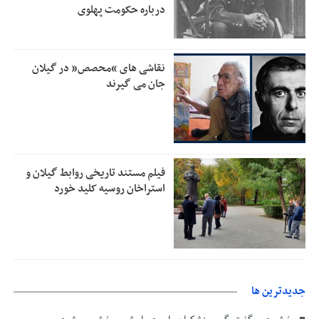
درباره حکومت پهلوی
رئیس سازمان جهاد کشاورزی استان: کشاورزان گیلان نسبت به
1:30
دریافت یارانه کود اقدام کنند
تمدید مهلت اظهارنامه‌های مالیاتی سال ۱۴۰۴ تا پایان شهریورماه
1:00
نقاشی های “محصص” در گیلان
جان می گیرند
فیلم مستند تاریخی روابط گیلان و
استراخان روسیه کلید خورد
جديدترين ها