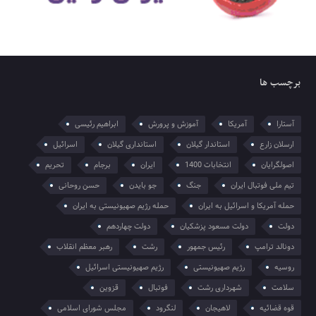
برچسب ها
آستارا
آمریکا
آموزش و پرورش
ابراهیم رئیسی
ارسلان زارع
استاندار گیلان
استانداری گیلان
اسرائیل
اصولگرایان
انتخابات 1400
ایران
برجام
تحریم
تیم ملی فوتبال ایران
جنگ
جو بایدن
حسن روحانی
حمله آمریکا و اسرائیل به ایران
حمله رژیم صهیونیستی به ایران
دولت
دولت مسعود پزشکیان
دولت چهاردهم
دونالد ترامپ
رئیس جمهور
رشت
رهبر معظم انقلاب
روسیه
رژیم صهیونیستی
رژیم صهیونیستی اسرائیل
سلامت
شهرداری رشت
فوتبال
قزوین
قوه قضائیه
لاهیجان
لنگرود
مجلس شورای اسلامی