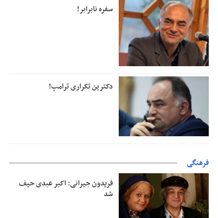
سفره نابرابر!
دکترین تکراری ترامپ!
فرهنگی
فریدون جیرانی: اکبر عبدی حیف
شد