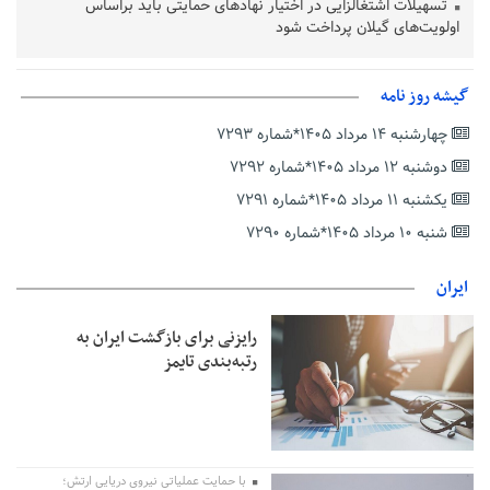
تسهیلات اشتغالزایی در اختیار نهادهای حمایتی باید براساس
اولویت‌های گیلان پرداخت شود
زمان جلسه سرنوشت‌ساز هیات رئیسه فدراسیون فوتبال با حضور
قلعه‌نویی مشخص شد
گیشه روز نامه
دفتر رهبر انقلاب: مطالب خارج از مراجع رسمی فاقد سندیت است
چهارشنبه ۱۴ مرداد ۱۴۰۵*شماره ۷۲۹۳
بقائی: فضای مذاکرات فنی و سیاسی ایران و عمان درباره تنگه هرمز،
مثبت است
دوشنبه ۱۲ مرداد ۱۴۰۵*شماره ۷۲۹۲
رئیس سازمان جهاد کشاورزی استان: کشاورزان گیلان نسبت به
یکشنبه ۱۱ مرداد ۱۴۰۵*شماره ۷۲۹۱
دریافت یارانه کود اقدام کنند
شنبه ۱۰ مرداد ۱۴۰۵*شماره ۷۲۹۰
تمدید مهلت اظهارنامه‌های مالیاتی سال ۱۴۰۴ تا پایان شهریورماه
ایران
رایزنی برای بازگشت ایران به
رتبه‌بندی تایمز
با حمایت عملیاتی نیروی دریایی ارتش؛