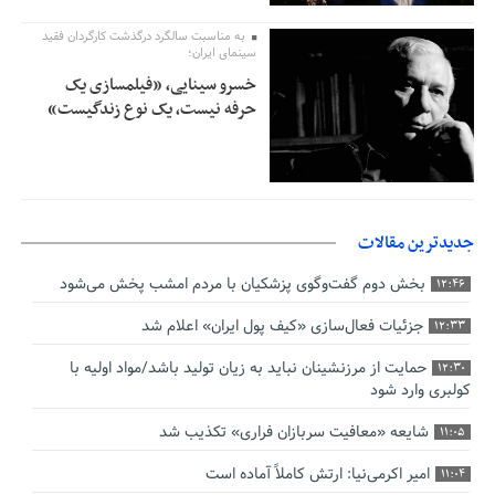
به مناسبت سالگرد درگذشت کارگردان فقید
سینمای ایران؛
خسرو سینایی، «فیلمسازی یک
حرفه نیست، یک نوع زندگیست»
جدیدترین مقالات
بخش دوم گفت‌وگوی پزشکیان با مردم امشب پخش می‌شود
12:46
جزئیات فعال‌سازی «کیف پول ایران» اعلام شد
12:33
حمایت از مرزنشینان نباید به زیان تولید باشد/مواد اولیه با
12:30
کولبری وارد شود
شایعه «معافیت سربازان فراری» تکذیب شد
11:05
امیر اکرمی‌نیا: ارتش کاملاً آماده است
11:04