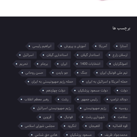
برچسب ها
آستارا
آمریکا
آموزش و پرورش
ابراهیم رئیسی
ارسلان زارع
استاندار گیلان
استانداری گیلان
اسرائیل
اصولگرایان
انتخابات 1400
ایران
برجام
تحریم
تیم ملی فوتبال ایران
جنگ
جو بایدن
حسن روحانی
حمله آمریکا و اسرائیل به ایران
حمله رژیم صهیونیستی به ایران
دولت
دولت مسعود پزشکیان
دولت چهاردهم
دونالد ترامپ
رئیس جمهور
رشت
رهبر معظم انقلاب
روسیه
رژیم صهیونیستی
رژیم صهیونیستی اسرائیل
سلامت
شهرداری رشت
فوتبال
قزوین
قوه قضائیه
لاهیجان
لنگرود
مجلس شورای اسلامی
محمدجواد ظریف
مسعود پزشکیان
هادی حق شناس