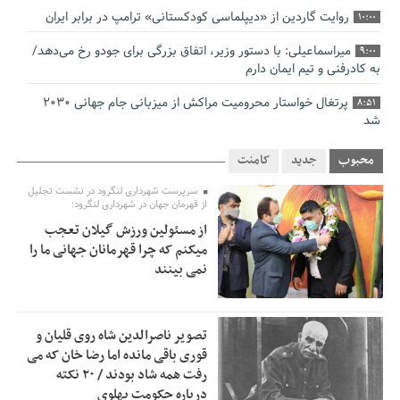
روایت گاردین از «دیپلماسی کودکستانی» ترامپ در برابر ایران
10:00
میراسماعیلی: با دستور وزیر، اتفاق بزرگی برای جودو رخ می‌دهد/
9:00
به کادرفنی و تیم ایمان دارم
پرتغال خواستار محرومیت مراکش از میزبانی جام جهانی ۲۰۳۰
8:51
شد
فریدون جیرانی: اکبر عبدی حیف شد
8:41
محبوب
جدید
کامنت
تسهیلات اشتغالزایی در اختیار نهادهای حمایتی باید براساس
0:58
سرپرست شهرداری لنگرود در نشست تجلیل
اولویت‌های گیلان پرداخت شود
از قهرمان جهان در شهرداری لنگرود:
از مسئولین ورزش گیلان تعجب
زمان جلسه سرنوشت‌ساز هیات رئیسه فدراسیون فوتبال با حضور
2:53
میکنم که چرا قهرمانان جهانی ما را
قلعه‌نویی مشخص شد
نمی بینند
دفتر رهبر انقلاب: مطالب خارج از مراجع رسمی فاقد سندیت
2:50
است
تصویر ناصرالدین شاه روی قلیان و
بقائی: فضای مذاکرات فنی و سیاسی ایران و عمان درباره تنگه
2:46
قوری باقی مانده اما رضا خان که می
هرمز، مثبت است
رفت همه شاد بودند / ۲۰ نکته
درباره حکومت پهلوی
رئیس سازمان جهاد کشاورزی استان: کشاورزان گیلان نسبت به
1:30