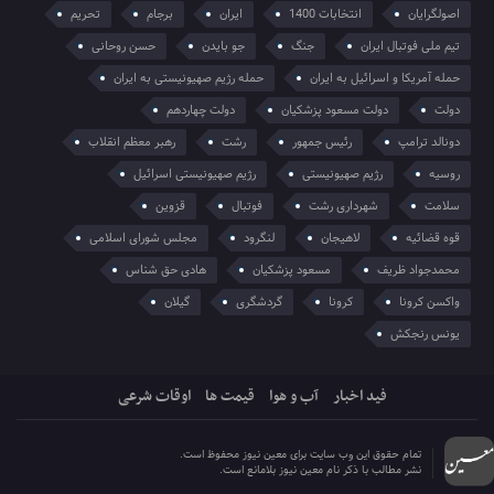
اصولگرایان
انتخابات 1400
ایران
برجام
تحریم
تیم ملی فوتبال ایران
جنگ
جو بایدن
حسن روحانی
حمله آمریکا و اسرائیل به ایران
حمله رژیم صهیونیستی به ایران
دولت
دولت مسعود پزشکیان
دولت چهاردهم
دونالد ترامپ
رئیس جمهور
رشت
رهبر معظم انقلاب
روسیه
رژیم صهیونیستی
رژیم صهیونیستی اسرائیل
سلامت
شهرداری رشت
فوتبال
قزوین
قوه قضائیه
لاهیجان
لنگرود
مجلس شورای اسلامی
محمدجواد ظریف
مسعود پزشکیان
هادی حق شناس
واکسن کرونا
کرونا
گردشگری
گیلان
یونس رنجکش
فید اخبار
آب و هوا
قیمت ها
اوقات شرعی
تمام حقوق این وب سایت برای معین نیوز محفوظ است.
نشر مطالب با ذکر نام معین نیوز بلامانع است.