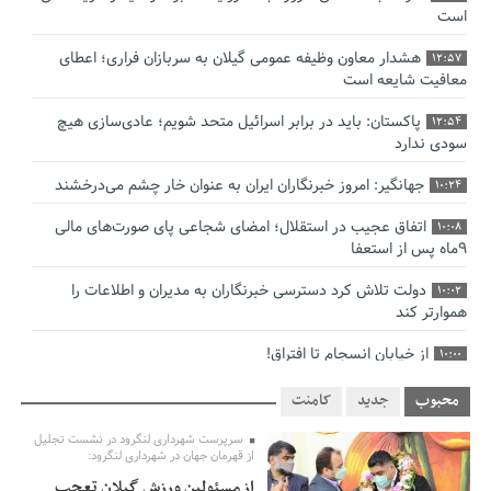
است
هشدار معاون وظیفه عمومی گیلان به سربازان فراری؛ اعطای
12:57
معافیت شایعه است
پاکستان: باید در برابر اسرائیل متحد شویم؛ عادی‌سازی هیچ
12:54
سودی ندارد
جهانگیر: امروز خبرنگاران ایران به عنوان خار چشم می‌درخشند
10:24
اتفاق عجیب در استقلال؛ امضای شجاعی پای صورت‌های مالی
10:08
٩ماه پس از استعفا
دولت تلاش کرد دسترسی خبرنگاران به مدیران و اطلاعات را
10:02
هموارتر کند
از خیابان انسجام تا افتراق!
10:00
چالش نظارت بر درمانگران اینستاگرامی/ نسخه وزارت بهداشت
9:48
محبوب
جدید
کامنت
برای جلوگیری از فعالیت پزشک‌نماها
سرپرست شهرداری لنگرود در نشست تجلیل
از قهرمان جهان در شهرداری لنگرود:
خبرنگارانی که جنگ را برای تاریخ نوشتند
9:34
از مسئولین ورزش گیلان تعجب