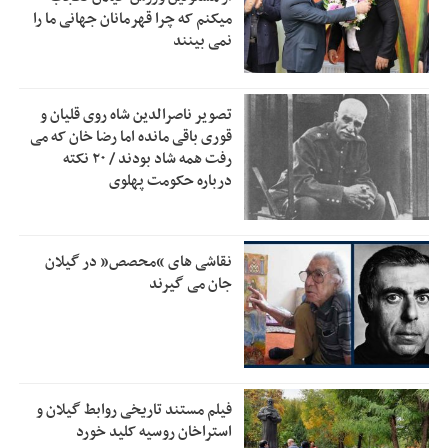
پشتیبانی از زنجیره ارزش بادام زمینی در اولویت سیاست‌های
9:32
میکنم که چرا قهرمانان جهانی ما را
حمایتی گیلان است
نمی بینند
بخش دوم گفت‌وگوی پزشکیان با مردم امشب پخش می‌شود
12:46
جزئیات فعال‌سازی «کیف پول ایران» اعلام شد
12:33
تصویر ناصرالدین شاه روی قلیان و
قوری باقی مانده اما رضا خان که می
حمایت از مرزنشینان نباید به زیان تولید باشد/مواد اولیه با
12:30
رفت همه شاد بودند / ۲۰ نکته
کولبری وارد شود
درباره حکومت پهلوی
شایعه «معافیت سربازان فراری» تکذیب شد
11:05
امیر اکرمی‌نیا: ارتش کاملاً آماده است
11:04
نقاشی های “محصص” در گیلان
جان می گیرند
فیلم مستند تاریخی روابط گیلان و
استراخان روسیه کلید خورد