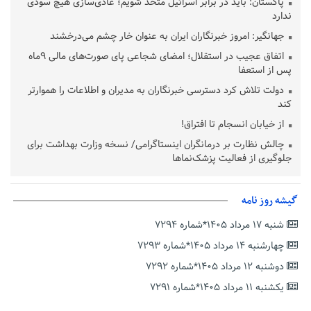
پاکستان: باید در برابر اسرائیل متحد شویم؛ عادی‌سازی هیچ سودی
ندارد
جهانگیر: امروز خبرنگاران ایران به عنوان خار چشم می‌درخشند
اتفاق عجیب در استقلال؛ امضای شجاعی پای صورت‌های مالی ٩ماه
پس از استعفا
دولت تلاش کرد دسترسی خبرنگاران به مدیران و اطلاعات را هموارتر
کند
از خیابان انسجام تا افتراق!
چالش نظارت بر درمانگران اینستاگرامی/ نسخه وزارت بهداشت برای
جلوگیری از فعالیت پزشک‌نماها
خبرنگارانی که جنگ را برای تاریخ نوشتند
پشتیبانی از زنجیره ارزش بادام زمینی در اولویت سیاست‌های
گیشه روز نامه
حمایتی گیلان است
شنبه ۱۷ مرداد ۱۴۰۵*شماره ۷۲۹۴
بخش دوم گفت‌وگوی پزشکیان با مردم امشب پخش می‌شود
چهارشنبه ۱۴ مرداد ۱۴۰۵*شماره ۷۲۹۳
جزئیات فعال‌سازی «کیف پول ایران» اعلام شد
دوشنبه ۱۲ مرداد ۱۴۰۵*شماره ۷۲۹۲
حمایت از مرزنشینان نباید به زیان تولید باشد/مواد اولیه با کولبری
وارد شود
یکشنبه ۱۱ مرداد ۱۴۰۵*شماره ۷۲۹۱
شایعه «معافیت سربازان فراری» تکذیب شد