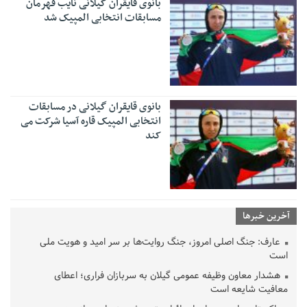
بانوی قایقران گیلانی نایب قهرمان
مسابقات انتخابی المپیک شد
بانوی قایقران گیلانی در مسابقات
انتخابی المپیک قاره آسیا شرکت می
کند
آخرین خبرها
عارف: جنگ اصلی امروز، جنگ روایت‌ها بر سر امید و هویت ملی
است
هشدار معاون وظیفه عمومی گیلان به سربازان فراری؛ اعطای
معافیت شایعه است