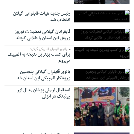
رئیس جدید هیات قایقرانی گیلان
انتخاب شد
قایقرانان گیلانی تعطیلات نوروز
ورزش این استان را طلایی کردند
بانوی قایقران المپیکی گیلان:
برای کسب بهترین نتیجه به المپیک
می‌روم
بانوی قایقران گیلانی پنجمین
ورزشکار المپیکی این استان شد
استقبال از ملی پوشان مدال آور
روئینگ در انزلی