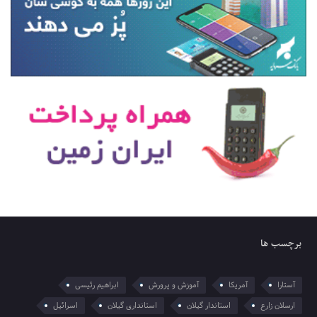
برچسب ها
آستارا
آمریکا
آموزش و پرورش
ابراهیم رئیسی
ارسلان زارع
استاندار گیلان
استانداری گیلان
اسرائیل