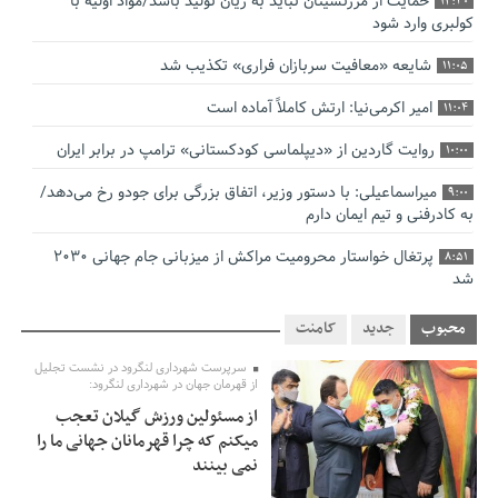
حمایت از مرزنشینان نباید به زیان تولید باشد/مواد اولیه با
12:30
کولبری وارد شود
شایعه «معافیت سربازان فراری» تکذیب شد
11:05
امیر اکرمی‌نیا: ارتش کاملاً آماده است
11:04
روایت گاردین از «دیپلماسی کودکستانی» ترامپ در برابر ایران
10:00
میراسماعیلی: با دستور وزیر، اتفاق بزرگی برای جودو رخ می‌دهد/
9:00
به کادرفنی و تیم ایمان دارم
پرتغال خواستار محرومیت مراکش از میزبانی جام جهانی ۲۰۳۰
8:51
شد
فریدون جیرانی: اکبر عبدی حیف شد
8:41
محبوب
جدید
کامنت
تسهیلات اشتغالزایی در اختیار نهادهای حمایتی باید براساس
0:58
سرپرست شهرداری لنگرود در نشست تجلیل
اولویت‌های گیلان پرداخت شود
از قهرمان جهان در شهرداری لنگرود:
از مسئولین ورزش گیلان تعجب
زمان جلسه سرنوشت‌ساز هیات رئیسه فدراسیون فوتبال با حضور
2:53
میکنم که چرا قهرمانان جهانی ما را
قلعه‌نویی مشخص شد
نمی بینند
دفتر رهبر انقلاب: مطالب خارج از مراجع رسمی فاقد سندیت
2:50