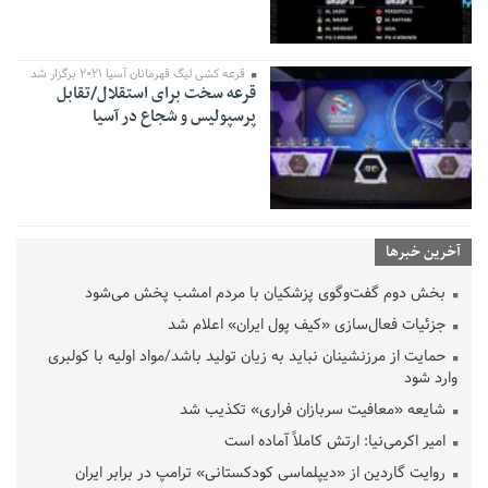
قرعه کشی لیگ قهرمانان آسیا ۲۰۲۱ برگزار شد
قرعه سخت برای استقلال/تقابل
پرسپولیس و شجاع در آسیا
آخرین خبرها
بخش دوم گفت‌وگوی پزشکیان با مردم امشب پخش می‌شود
جزئیات فعال‌سازی «کیف پول ایران» اعلام شد
حمایت از مرزنشینان نباید به زیان تولید باشد/مواد اولیه با کولبری
وارد شود
شایعه «معافیت سربازان فراری» تکذیب شد
امیر اکرمی‌نیا: ارتش کاملاً آماده است
روایت گاردین از «دیپلماسی کودکستانی» ترامپ در برابر ایران