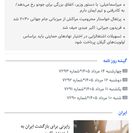
میراسماعیلی: با دستور وزیر، اتفاق بزرگی برای جودو رخ می‌دهد/
به کادرفنی و تیم ایمان دارم
پرتغال خواستار محرومیت مراکش از میزبانی جام جهانی ۲۰۳۰ شد
فریدون جیرانی: اکبر عبدی حیف شد
تسهیلات اشتغالزایی در اختیار نهادهای حمایتی باید براساس
اولویت‌های گیلان پرداخت شود
زمان جلسه سرنوشت‌ساز هیات رئیسه فدراسیون فوتبال با حضور
قلعه‌نویی مشخص شد
گیشه روز نامه
دفتر رهبر انقلاب: مطالب خارج از مراجع رسمی فاقد سندیت است
چهارشنبه ۱۴ مرداد ۱۴۰۵*شماره ۷۲۹۳
بقائی: فضای مذاکرات فنی و سیاسی ایران و عمان درباره تنگه هرمز،
مثبت است
دوشنبه ۱۲ مرداد ۱۴۰۵*شماره ۷۲۹۲
رئیس سازمان جهاد کشاورزی استان: کشاورزان گیلان نسبت به
یکشنبه ۱۱ مرداد ۱۴۰۵*شماره ۷۲۹۱
دریافت یارانه کود اقدام کنند
شنبه ۱۰ مرداد ۱۴۰۵*شماره ۷۲۹۰
تمدید مهلت اظهارنامه‌های مالیاتی سال ۱۴۰۴ تا پایان شهریورماه
ایران
رایزنی برای بازگشت ایران به
رتبه‌بندی تایمز