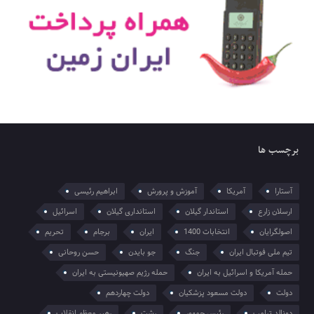
برچسب ها
آستارا
آمریکا
آموزش و پرورش
ابراهیم رئیسی
ارسلان زارع
استاندار گیلان
استانداری گیلان
اسرائیل
اصولگرایان
انتخابات 1400
ایران
برجام
تحریم
تیم ملی فوتبال ایران
جنگ
جو بایدن
حسن روحانی
حمله آمریکا و اسرائیل به ایران
حمله رژیم صهیونیستی به ایران
دولت
دولت مسعود پزشکیان
دولت چهاردهم
دونالد ترامپ
رئیس جمهور
رشت
رهبر معظم انقلاب