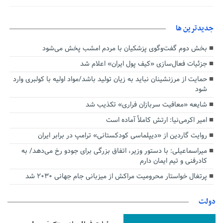
جديدترين ها
بخش دوم گفت‌وگوی پزشکیان با مردم امشب پخش می‌شود
جزئیات فعال‌سازی «کیف پول ایران» اعلام شد
حمایت از مرزنشینان نباید به زیان تولید باشد/مواد اولیه با کولبری وارد
شود
شایعه «معافیت سربازان فراری» تکذیب شد
امیر اکرمی‌نیا: ارتش کاملاً آماده است
روایت گاردین از «دیپلماسی کودکستانی» ترامپ در برابر ایران
میراسماعیلی: با دستور وزیر، اتفاق بزرگی برای جودو رخ می‌دهد/ به
کادرفنی و تیم ایمان دارم
پرتغال خواستار محرومیت مراکش از میزبانی جام جهانی ۲۰۳۰ شد
دولت