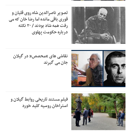
است
تصویر ناصرالدین شاه روی قلیان و
بقائی: فضای مذاکرات فنی و سیاسی ایران و عمان درباره تنگه
2:46
قوری باقی مانده اما رضا خان که می
هرمز، مثبت است
رفت همه شاد بودند / ۲۰ نکته
درباره حکومت پهلوی
رئیس سازمان جهاد کشاورزی استان: کشاورزان گیلان نسبت به
1:30
دریافت یارانه کود اقدام کنند
تمدید مهلت اظهارنامه‌های مالیاتی سال ۱۴۰۴ تا پایان شهریورماه
1:00
نقاشی های “محصص” در گیلان
جان می گیرند
فیلم مستند تاریخی روابط گیلان و
استراخان روسیه کلید خورد