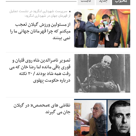
محبوب
جدید
کامنت
استاندار گیلان خواستار بررسی دقیق کنوانسیون خزر پیش از
سرپرست شهرداری لنگرود در نشست تجلیل
7:00
از قهرمان جهان در شهرداری لنگرود:
تصویب در مجلس شد
از مسئولین ورزش گیلان تعجب
پزشکیان‌: بهترین زمان برای دستیابی به توافق شرایط کنونی است/
0:51
میکنم که چرا قهرمانان جهانی ما را
از حقوق ملت کوتاه نمی‌آییم
نمی بینند
عارف: جنگ اصلی امروز، جنگ روایت‌ها بر سر امید و هویت ملی
13:01
است
تصویر ناصرالدین شاه روی قلیان و
هشدار معاون وظیفه عمومی گیلان به سربازان فراری؛ اعطای
12:57
قوری باقی مانده اما رضا خان که می
معافیت شایعه است
رفت همه شاد بودند / ۲۰ نکته
درباره حکومت پهلوی
پاکستان: باید در برابر اسرائیل متحد شویم؛ عادی‌سازی هیچ
12:54
سودی ندارد
جهانگیر: امروز خبرنگاران ایران به عنوان خار چشم می‌درخشند
10:24
نقاشی های “محصص” در گیلان
اتفاق عجیب در استقلال؛ امضای شجاعی پای صورت‌های مالی
جان می گیرند
10:08
٩ماه پس از استعفا