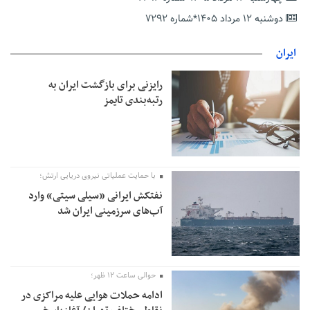
معافیت شایعه است
دوشنبه ۱۲ مرداد ۱۴۰۵*شماره ۷۲۹۲
پاکستان: باید در برابر اسرائیل متحد شویم؛ عادی‌سازی هیچ سودی
ندارد
ایران
جهانگیر: امروز خبرنگاران ایران به عنوان خار چشم می‌درخشند
رایزنی برای بازگشت ایران به
اتفاق عجیب در استقلال؛ امضای شجاعی پای صورت‌های مالی ٩ماه
رتبه‌بندی تایمز
پس از استعفا
با حمایت عملیاتی نیروی دریایی ارتش؛
نفتکش ایرانی «سیلی سیتی» وارد
آب‌های سرزمینی ایران شد
حوالی ساعت ۱۲ ظهر؛
ادامه حملات هوایی علیه مراکزی در