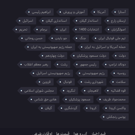
آستارا
آمریکا
آموزش و پرورش
ابراهیم رئیسی
ارسلان زارع
استاندار گیلان
استانداری گیلان
اسرائیل
اصولگرایان
انتخابات 1400
ایران
برجام
تحریم
تیم ملی فوتبال ایران
جنگ
جو بایدن
حسن روحانی
حمله آمریکا و اسرائیل به ایران
حمله رژیم صهیونیستی به ایران
دولت
دولت مسعود پزشکیان
دولت چهاردهم
دونالد ترامپ
رئیس جمهور
رشت
رهبر معظم انقلاب
روسیه
رژیم صهیونیستی
رژیم صهیونیستی اسرائیل
سلامت
شهرداری رشت
فوتبال
قزوین
قوه قضائیه
لاهیجان
لنگرود
مجلس شورای اسلامی
محمدجواد ظریف
مسعود پزشکیان
هادی حق شناس
واکسن کرونا
کرونا
گردشگری
گیلان
یونس رنجکش
فید اخبار
آب و هوا
قیمت ها
اوقات شرعی