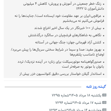
زنگ خطر جمعیتی در آموزش و پرورش؛ کاهش ۴ میلیونی
دانش‌آموزان تا ۱۴۳۲
عراقچی:ایران بر عهد مقاومت خود ایستاده است/ جنایت‌ها را نه
فراموش می‌کنیم نه می‌بخشیم
بیش از ۱۰۰ خبرنگار در یک سال اخیر اخراج شدند
نگاهی به شاهکارهای فرشچیان در سالگرد درگذشتش
کشتی آزاد قهرمانی جهان؛ جنگ جهانی در آستانه
بهروز مفید: صدا و سیما در شرایط سختی سریال‌ها را پیش می‌برد/
اوضاع نامناسب پلتفرم‌ها
صدورگواهینامه موتورسیکلت برای زنان؛ در آینده نزدیک/ تردد
بانوان با موتور به‌ صرفه‌تر است
استاندار گیلان خواستار بررسی دقیق کنوانسیون خزر پیش از
تصویب در مجلس شد
پزشکیان‌: بهترین زمان برای دستیابی به توافق شرایط کنونی است/از
گیشه روز نامه
حقوق ملت کوتاه نمی‌آییم
یکشنبه ۱۸ مرداد ۱۴۰۵*شماره ۷۲۹۵
عارف: جنگ اصلی امروز، جنگ روایت‌ها بر سر امید و هویت ملی
شنبه ۱۷ مرداد ۱۴۰۵*شماره ۷۲۹۴
است
چهارشنبه ۱۴ مرداد ۱۴۰۵*شماره ۷۲۹۳
هشدار معاون وظیفه عمومی گیلان به سربازان فراری؛ اعطای