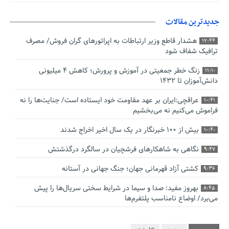
جدیدترین مقالات
هشدار قاطع وزیر ارتباطات به اپراتورهای گران فروش/ مصرف
12:44
ترافیک شفاف شود
زنگ خطر جمعیتی در آموزش و پرورش؛ کاهش ۴ میلیونی
11:10
دانش‌آموزان تا ۱۴۳۲
عراقچی:ایران بر عهد مقاومت خود ایستاده است/ جنایت‌ها را نه
10:41
فراموش می‌کنیم نه می‌بخشیم
بیش از ۱۰۰ خبرنگار در یک سال اخیر اخراج شدند
10:40
نگاهی به شاهکارهای فرشچیان در سالگرد درگذشتش
9:47
کشتی آزاد قهرمانی جهان؛ جنگ جهانی در آستانه
9:36
بهروز مفید: صدا و سیما در شرایط سختی سریال‌ها را پیش
8:45
می‌برد/ اوضاع نامناسب پلتفرم‌ها
صدورگواهینامه موتورسیکلت برای زنان؛ در آینده نزدیک/ تردد
7:53
بانوان با موتور به‌ صرفه‌تر است