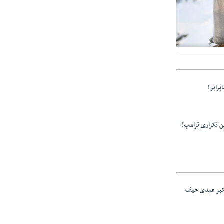
ولید باشد/مواد
برابر!
 تکراری ترامپ!
اکبر عبدی حیف