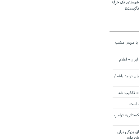
یلمسازی یک حرفه
ندگیست»
با مردم امشب
یران» اعلام
یان تولید باشد/
ی» تکذیب شد
ده است
دکستانی» ترامپ
اق بزرگی برای
ان دارم