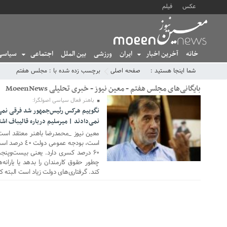
عکس
فیلم
خانه
آخرین اخبار
ایران
ورزشی
بین الملل
اجتماعی
سیاسی
شما اینجا هستید :
صفحه اصلی
برچسب زده شده با : مجلس هفتم
بایگانی‌های مجلس هفتم - معین نیوز - خبری تحلیلی MoeenNews
باهنر فعال سیاسی اصولگرا:
نگوییم هرکس رئیس‌جمهور شد فرقی نمی‌ک
15 سپتامبر 2020
نمی‌دادند | میرسلیم درباره قالیباف اشت
معین نیوز _محمدرضا باهنر معتقد است 
۶۰ درصد کسری دارد. یعنی بیست‌وپنج
چطور حقوق کارمندان را بدهد یا یارانه‌
کند. گرفتاری‌های دولت زیاد است البته