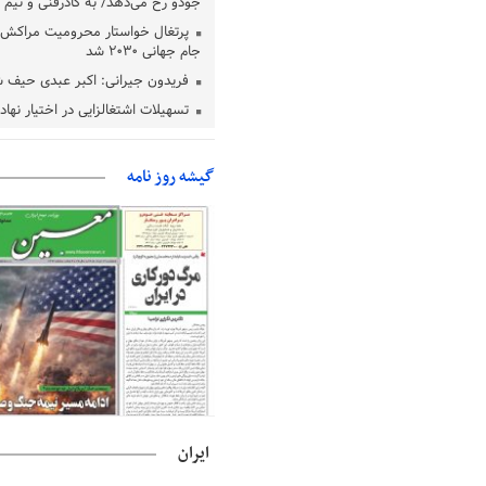
جودو رخ می‌دهد/ به کادرفنی و تیم ا
پرتغال خواستار محرومیت مراکش ا
جام جهانی ۲۰۳۰ شد
فریدون جیرانی: اکبر عبدی حیف 
تسهیلات اشتغالزایی در اختیار نها
باید براساس اولویت‌های گیلان پردا
زمان جلسه سرنوشت‌ساز هیات رئ
گیشه روز نامه
فدراسیون فوتبال با حضور قلعه‌نو
دفتر رهبر انقلاب: مطالب خارج از
فاقد سندیت است
بقائی: فضای مذاکرات فنی و سیاسی
عمان درباره تنگه هرمز، مثبت است
رئیس سازمان جهاد کشاورزی استان
گیلان نسبت به دریافت یارانه کود اقد
پایان شهریورماه
ایران