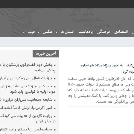
اقتصادی
فرهنگی
یادداشت
استان ها
عکس
فیلم
آخرین خبرها
بخش دوم گفت‌وگوی پزشکیان با 
ند | به احمدی‌نژاد ستاد هم اجاره
پخش می‌شود
باه کرد!
جزئیات فعال‌سازی «کیف پول ایران
که الان اداره‌کردن کشور واقعا خیلی سخت
است، بودجه عمومی دولت ٤۰ درصد است ولی ما مطلع هستیم که دولت حدود ۵۰ تا
حمایت از مرزنشینان نباید به زیان 
م ماه که می‌رسد دولت فقط دغدغه دارد که
مواد اولیه با کولبری وارد شود
ها را چطور واریز کند، یا کمک‌معیشتی را چه
شایعه «معافیت سربازان فراری» 
 کمی بی‌انگیزگی هم هست.
امیر اکرمی‌نیا: ارتش کاملاً آماده ا
روایت گاردین از «دیپلماسی کودکس
در برابر ایران
میراسماعیلی: با دستور وزیر، اتفاق 