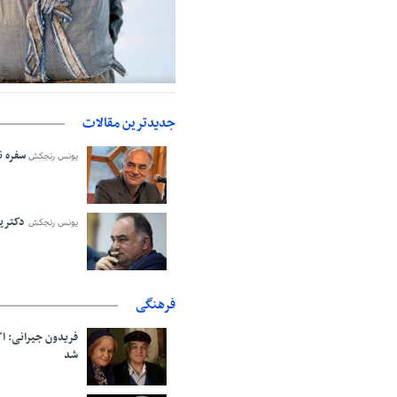
حمایت از مرزنشینان نباید به زیان ت
اولیه با کولبری وارد شود
جدیدترین مقالات
سفره نا
یونس رنجکش
دکترین
یونس رنجکش
فرهنگی
فریدون جیرانی: 
شد