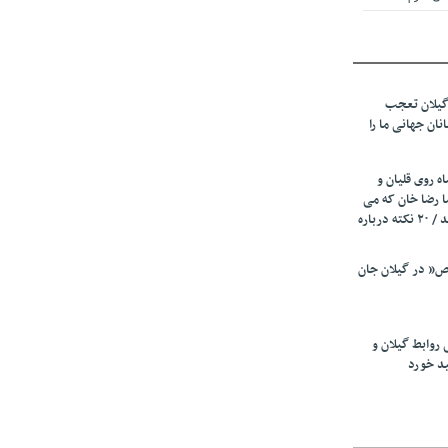
 از میزبانی
ف شد
گیلان تعجب
نهادهای حمایتی
نان جهانی ما را
 شود
 رئیسه
ه روی قلیان و
ی مشخص شد
ا رضا خان که می
رفت همه شاد بودند / ۲۰ نکته درباره
 از مراجع رسمی
” در گیلان جان
اسی ایران و
ان: کشاورزان
 روابط گیلان و
 کنند
ید خورد
تمدید مهلت اظهارنامه‌های مالیاتی سال ۱۴۰۴ تا