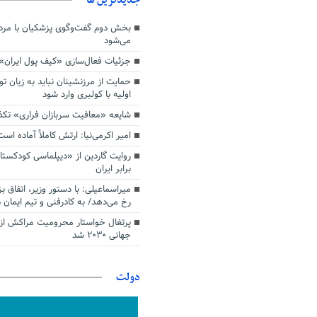
بخش دوم گفت‌وگوی پزشکیان با م
می‌شود
جزئیات فعال‌سازی «کیف پول ایران»
حمایت از مرزنشینان نباید به زیان تو
اولیه با کولبری وارد شود
شایعه «معافیت سربازان فراری» تک
امیر اکرمی‌نیا: ارتش کاملاً آماده است
روایت گاردین از «دیپلماسی کودکستا
برابر ایران
میراسماعیلی: با دستور وزیر، اتفاق ب
رخ می‌دهد/ به کادرفنی و تیم ایمان د
پرتغال خواستار محرومیت مراکش از 
جهانی ۲۰۳۰ شد
دولت