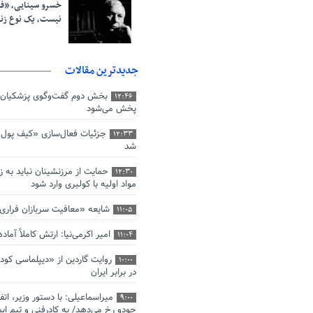
خسرو سینایی، «ف
نیست، یک نوع ز
جدیدترین مقالات
بخش دوم گفت‌وگوی پزشکیان 
12:46
پخش می‌شود
جزئیات فعال‌سازی «کیف پول ا
12:33
شد
حمایت از مرزنشینان نباید به ز
12:30
مواد اولیه با کولبری وارد شود
شایعه «معافیت سربازان فرار
11:05
امیر اکرمی‌نیا: ارتش کاملاً آما
11:04
روایت گاردین از «دیپلماسی کو
10:00
در برابر ایران
میراسماعیلی: با دستور وزیر، اتف
9:00
جودو رخ می‌دهد/ به کادرفنی و تیم ایم