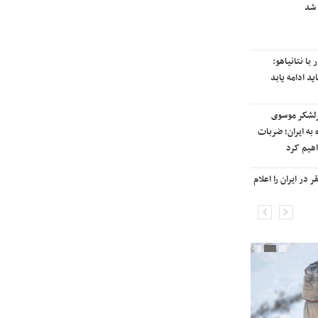
 شد
رایزنی برای بازگشت ایران به
رتبه‌بندی تایمز
با نتانیاهو:
نفتکش ایرانی «سیلی سیتی» وارد
ید ادامه یابد
آب‌های سرزمینی ایران شد
رلشکر موسوی
ادامه حملات هوایی علیه مراکزی در
 به ایران؛ ضربات
نقاط مختلف تهران/ آغاز پاسخ
هیم کرد
موشکی ایران به حملات
در ایران را اعلام
شنیده شدن صدای انفجار در برخی
شهرهای ایران

