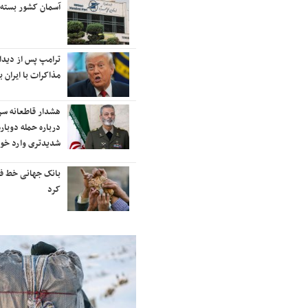
رایزنی برای بازگشت ایران به
آسمان کشور بسته
رتبه‌بندی تایمز
نفتکش ایرانی «سیلی سیتی» وارد
ترامپ پس از دیدار 
آب‌های سرزمینی ایران شد
مذاکرات با ایران با
ادامه حملات هوایی علیه مراکزی در
هشدار قاطعانه س
نقاط مختلف تهران/ آغاز پاسخ
درباره حمله دوباره
موشکی ایران به حملات
شدیدتری وارد خوا
شنیده شدن صدای انفجار در برخی
بانک جهانی خط فقر 
شهرهای ایران
کرد