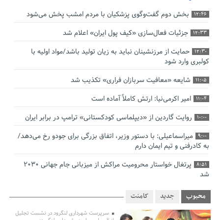
بخش دوم گفت‌وگوی پزشکیان با مردم امشب پخش می‌شود
12:46
جزئیات فعال‌سازی «کیف پول ایران» اعلام شد
12:33
حمایت از مرزنشینان نباید به زیان تولید باشد/مواد اولیه با
12:30
کولبری وارد شود
شایعه «معافیت سربازان فراری» تکذیب شد
11:05
امیر اکرمی‌نیا: ارتش کاملاً آماده است
11:04
روایت گاردین از «دیپلماسی کودکستانی» ترامپ در برابر ایران
10:00
میراسماعیلی: با دستور وزیر، اتفاق بزرگی برای جودو رخ می‌دهد/
9:00
به کادرفنی و تیم ایمان دارم
پرتغال خواستار محرومیت مراکش از میزبانی جام جهانی ۲۰۳۰
8:51
شد
فریدون جیرانی: اکبر عبدی حیف شد
8:41
محبوب
جدید
کامنت
تسهیلات اشتغالزایی در اختیار نهادهای حمایتی باید براساس
0:58
سرپرست شهرداری لنگرود در نشست تجلیل