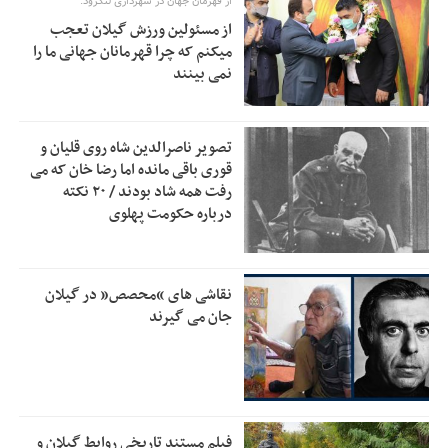
اولویت‌های گیلان پرداخت شود
از قهرمان جهان در شهرداری لنگرود:
از مسئولین ورزش گیلان تعجب
زمان جلسه سرنوشت‌ساز هیات رئیسه فدراسیون فوتبال با حضور
2:53
میکنم که چرا قهرمانان جهانی ما را
قلعه‌نویی مشخص شد
نمی بینند
دفتر رهبر انقلاب: مطالب خارج از مراجع رسمی فاقد سندیت
2:50
است
تصویر ناصرالدین شاه روی قلیان و
بقائی: فضای مذاکرات فنی و سیاسی ایران و عمان درباره تنگه
2:46
قوری باقی مانده اما رضا خان که می
هرمز، مثبت است
رفت همه شاد بودند / ۲۰ نکته
درباره حکومت پهلوی
رئیس سازمان جهاد کشاورزی استان: کشاورزان گیلان نسبت به
1:30
دریافت یارانه کود اقدام کنند
تمدید مهلت اظهارنامه‌های مالیاتی سال ۱۴۰۴ تا پایان شهریورماه
1:00
نقاشی های “محصص” در گیلان
جان می گیرند
فیلم مستند تاریخی روابط گیلان و