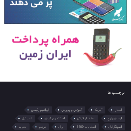
برچسب ها
آستارا
آمریکا
آموزش و پرورش
ابراهیم رئیسی
ارسلان زارع
استاندار گیلان
استانداری گیلان
اسرائیل
اصولگرایان
انتخابات 1400
ایران
برجام
تحریم