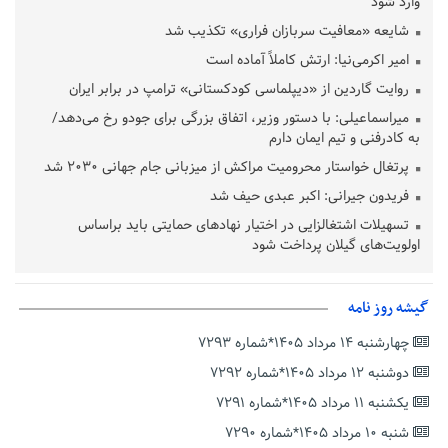
وارد شود
شایعه «معافیت سربازان فراری» تکذیب شد
امیر اکرمی‌نیا: ارتش کاملاً آماده است
روایت گاردین از «دیپلماسی کودکستانی» ترامپ در برابر ایران
میراسماعیلی: با دستور وزیر، اتفاق بزرگی برای جودو رخ می‌دهد/
به کادرفنی و تیم ایمان دارم
پرتغال خواستار محرومیت مراکش از میزبانی جام جهانی ۲۰۳۰ شد
فریدون جیرانی: اکبر عبدی حیف شد
تسهیلات اشتغالزایی در اختیار نهادهای حمایتی باید براساس
اولویت‌های گیلان پرداخت شود
زمان جلسه سرنوشت‌ساز هیات رئیسه فدراسیون فوتبال با حضور
قلعه‌نویی مشخص شد
گیشه روز نامه
دفتر رهبر انقلاب: مطالب خارج از مراجع رسمی فاقد سندیت است
چهارشنبه ۱۴ مرداد ۱۴۰۵*شماره ۷۲۹۳
بقائی: فضای مذاکرات فنی و سیاسی ایران و عمان درباره تنگه هرمز،
مثبت است
دوشنبه ۱۲ مرداد ۱۴۰۵*شماره ۷۲۹۲
رئیس سازمان جهاد کشاورزی استان: کشاورزان گیلان نسبت به
یکشنبه ۱۱ مرداد ۱۴۰۵*شماره ۷۲۹۱
دریافت یارانه کود اقدام کنند
شنبه ۱۰ مرداد ۱۴۰۵*شماره ۷۲۹۰