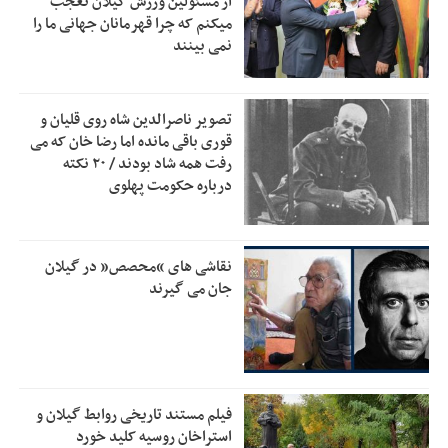
از مسئولین ورزش گیلان تعجب
زمان جلسه سرنوشت‌ساز هیات رئیسه فدراسیون فوتبال با حضور
2:53
میکنم که چرا قهرمانان جهانی ما را
قلعه‌نویی مشخص شد
نمی بینند
دفتر رهبر انقلاب: مطالب خارج از مراجع رسمی فاقد سندیت
2:50
است
تصویر ناصرالدین شاه روی قلیان و
بقائی: فضای مذاکرات فنی و سیاسی ایران و عمان درباره تنگه
2:46
قوری باقی مانده اما رضا خان که می
هرمز، مثبت است
رفت همه شاد بودند / ۲۰ نکته
درباره حکومت پهلوی
رئیس سازمان جهاد کشاورزی استان: کشاورزان گیلان نسبت به
1:30
دریافت یارانه کود اقدام کنند
تمدید مهلت اظهارنامه‌های مالیاتی سال ۱۴۰۴ تا پایان شهریورماه
1:00
نقاشی های “محصص” در گیلان
جان می گیرند
فیلم مستند تاریخی روابط گیلان و
استراخان روسیه کلید خورد