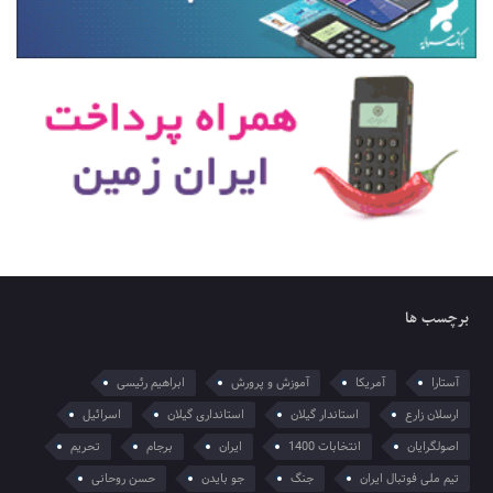
برچسب ها
آستارا
آمریکا
آموزش و پرورش
ابراهیم رئیسی
ارسلان زارع
استاندار گیلان
استانداری گیلان
اسرائیل
اصولگرایان
انتخابات 1400
ایران
برجام
تحریم
تیم ملی فوتبال ایران
جنگ
جو بایدن
حسن روحانی