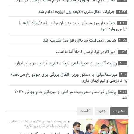
بخش دوم گفت‌وگوی پزشکیان با مردم امشب پخش می‌شود
12:46
جزئیات فعال‌سازی «کیف پول ایران» اعلام شد
12:33
حمایت از مرزنشینان نباید به زیان تولید باشد/مواد اولیه با
12:30
کولبری وارد شود
شایعه «معافیت سربازان فراری» تکذیب شد
11:05
امیر اکرمی‌نیا: ارتش کاملاً آماده است
11:04
روایت گاردین از «دیپلماسی کودکستانی» ترامپ در برابر ایران
10:00
میراسماعیلی: با دستور وزیر، اتفاق بزرگی برای جودو رخ می‌دهد/
9:00
به کادرفنی و تیم ایمان دارم
پرتغال خواستار محرومیت مراکش از میزبانی جام جهانی ۲۰۳۰
8:51
شد
فریدون جیرانی: اکبر عبدی حیف شد
8:41
محبوب
جدید
کامنت
تسهیلات اشتغالزایی در اختیار نهادهای حمایتی باید براساس
0:58
سرپرست شهرداری لنگرود در نشست تجلیل
اولویت‌های گیلان پرداخت شود
از قهرمان جهان در شهرداری لنگرود: