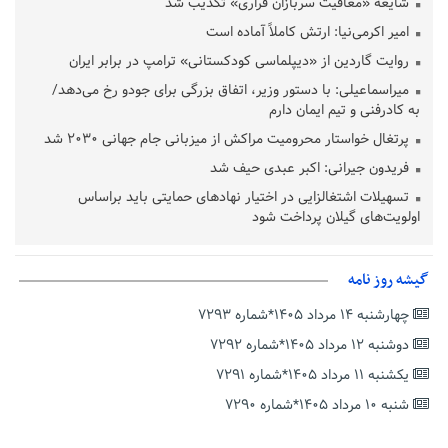
شایعه «معافیت سربازان فراری» تکذیب شد
امیر اکرمی‌نیا: ارتش کاملاً آماده است
روایت گاردین از «دیپلماسی کودکستانی» ترامپ در برابر ایران
میراسماعیلی: با دستور وزیر، اتفاق بزرگی برای جودو رخ می‌دهد/
به کادرفنی و تیم ایمان دارم
پرتغال خواستار محرومیت مراکش از میزبانی جام جهانی ۲۰۳۰ شد
فریدون جیرانی: اکبر عبدی حیف شد
تسهیلات اشتغالزایی در اختیار نهادهای حمایتی باید براساس
اولویت‌های گیلان پرداخت شود
زمان جلسه سرنوشت‌ساز هیات رئیسه فدراسیون فوتبال با حضور
قلعه‌نویی مشخص شد
گیشه روز نامه
دفتر رهبر انقلاب: مطالب خارج از مراجع رسمی فاقد سندیت است
چهارشنبه ۱۴ مرداد ۱۴۰۵*شماره ۷۲۹۳
بقائی: فضای مذاکرات فنی و سیاسی ایران و عمان درباره تنگه هرمز،
مثبت است
دوشنبه ۱۲ مرداد ۱۴۰۵*شماره ۷۲۹۲
رئیس سازمان جهاد کشاورزی استان: کشاورزان گیلان نسبت به
یکشنبه ۱۱ مرداد ۱۴۰۵*شماره ۷۲۹۱
دریافت یارانه کود اقدام کنند
شنبه ۱۰ مرداد ۱۴۰۵*شماره ۷۲۹۰
تمدید مهلت اظهارنامه‌های مالیاتی سال ۱۴۰۴ تا پایان شهریورماه