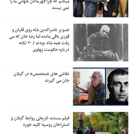
میکنم که چرا قهرمانان جهانی ما را
قلعه‌نویی مشخص شد
نمی بینند
دفتر رهبر انقلاب: مطالب خارج از مراجع رسمی فاقد سندیت
2:50
است
تصویر ناصرالدین شاه روی قلیان و
بقائی: فضای مذاکرات فنی و سیاسی ایران و عمان درباره تنگه
2:46
قوری باقی مانده اما رضا خان که می
هرمز، مثبت است
رفت همه شاد بودند / ۲۰ نکته
درباره حکومت پهلوی
رئیس سازمان جهاد کشاورزی استان: کشاورزان گیلان نسبت به
1:30
دریافت یارانه کود اقدام کنند
تمدید مهلت اظهارنامه‌های مالیاتی سال ۱۴۰۴ تا پایان شهریورماه
1:00
نقاشی های “محصص” در گیلان
جان می گیرند
فیلم مستند تاریخی روابط گیلان و
استراخان روسیه کلید خورد