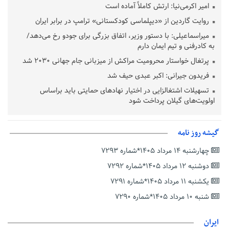
امیر اکرمی‌نیا: ارتش کاملاً آماده است
روایت گاردین از «دیپلماسی کودکستانی» ترامپ در برابر ایران
میراسماعیلی: با دستور وزیر، اتفاق بزرگی برای جودو رخ می‌دهد/
به کادرفنی و تیم ایمان دارم
پرتغال خواستار محرومیت مراکش از میزبانی جام جهانی ۲۰۳۰ شد
فریدون جیرانی: اکبر عبدی حیف شد
تسهیلات اشتغالزایی در اختیار نهادهای حمایتی باید براساس
اولویت‌های گیلان پرداخت شود
زمان جلسه سرنوشت‌ساز هیات رئیسه فدراسیون فوتبال با حضور
قلعه‌نویی مشخص شد
گیشه روز نامه
دفتر رهبر انقلاب: مطالب خارج از مراجع رسمی فاقد سندیت است
چهارشنبه ۱۴ مرداد ۱۴۰۵*شماره ۷۲۹۳
بقائی: فضای مذاکرات فنی و سیاسی ایران و عمان درباره تنگه هرمز،
مثبت است
دوشنبه ۱۲ مرداد ۱۴۰۵*شماره ۷۲۹۲
رئیس سازمان جهاد کشاورزی استان: کشاورزان گیلان نسبت به
یکشنبه ۱۱ مرداد ۱۴۰۵*شماره ۷۲۹۱
دریافت یارانه کود اقدام کنند
شنبه ۱۰ مرداد ۱۴۰۵*شماره ۷۲۹۰
تمدید مهلت اظهارنامه‌های مالیاتی سال ۱۴۰۴ تا پایان شهریورماه
ایران