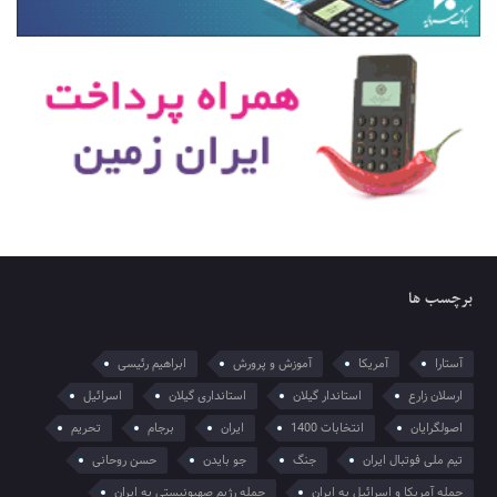
برچسب ها
آستارا
آمریکا
آموزش و پرورش
ابراهیم رئیسی
ارسلان زارع
استاندار گیلان
استانداری گیلان
اسرائیل
اصولگرایان
انتخابات 1400
ایران
برجام
تحریم
تیم ملی فوتبال ایران
جنگ
جو بایدن
حسن روحانی
حمله آمریکا و اسرائیل به ایران
حمله رژیم صهیونیستی به ایران