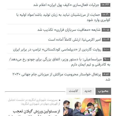
جزئیات فعال‌سازی «کیف پول ایران» اعلام شد
12:33
حمایت از مرزنشینان نباید به زیان تولید باشد/مواد اولیه با
12:30
کولبری وارد شود
شایعه «معافیت سربازان فراری» تکذیب شد
11:05
امیر اکرمی‌نیا: ارتش کاملاً آماده است
11:04
روایت گاردین از «دیپلماسی کودکستانی» ترامپ در برابر ایران
10:00
میراسماعیلی: با دستور وزیر، اتفاق بزرگی برای جودو رخ می‌دهد/
9:00
به کادرفنی و تیم ایمان دارم
پرتغال خواستار محرومیت مراکش از میزبانی جام جهانی ۲۰۳۰
8:51
شد
فریدون جیرانی: اکبر عبدی حیف شد
8:41
محبوب
جدید
کامنت
تسهیلات اشتغالزایی در اختیار نهادهای حمایتی باید براساس
0:58
سرپرست شهرداری لنگرود در نشست تجلیل
اولویت‌های گیلان پرداخت شود
از قهرمان جهان در شهرداری لنگرود:
از مسئولین ورزش گیلان تعجب
زمان جلسه سرنوشت‌ساز هیات رئیسه فدراسیون فوتبال با حضور
2:53