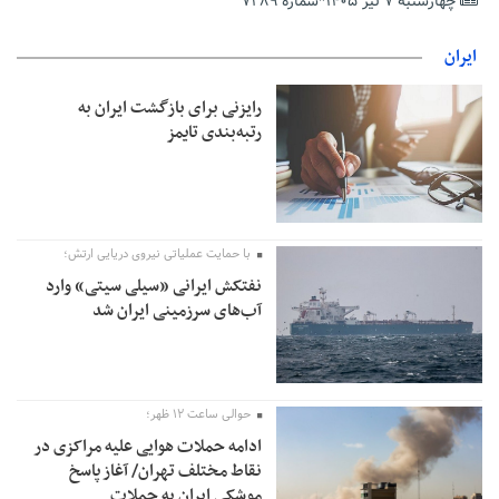
چهارشنبه ۷ تیر ۱۴۰۵*شماره ۷۲۸۹
خدمات درمانی
مهاجرانی: کشور با همبستگی ملی از دشواری‌های جنگ گذر کرد
ایران
رایزنی برای بازگشت ایران به
رتبه‌بندی تایمز
با حمایت عملیاتی نیروی دریایی ارتش؛
نفتکش ایرانی «سیلی سیتی» وارد
آب‌های سرزمینی ایران شد
حوالی ساعت ۱۲ ظهر؛
ادامه حملات هوایی علیه مراکزی در
نقاط مختلف تهران/ آغاز پاسخ
موشکی ایران به حملات