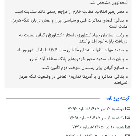
قلعه‌نویی مشخص شد
دفتر رهبر انقلاب: مطالب خارج از مراجع رسمی فاقد سندیت است
بقائی: فضای مذاکرات فنی و سیاسی ایران و عمان درباره تنگه هرمز،
مثبت است
رئیس سازمان جهاد کشاورزی استان: کشاورزان گیلان نسبت به
دریافت یارانه کود اقدام کنند
تمدید مهلت اظهارنامه‌های مالیاتی سال ۱۴۰۴ تا پایان شهریورماه
پایان صف تمدید مجوز خودروهای پلاک منطقه آزاد انزلی
صنایع گیلان برای زمستان سوخت دوم تأمین کنند
بقائی: مذاکره‌ای با آمریکا نداریم/ اتفاقی در وضعیت تنگه هرمز
نمی‌افتد
بانک مرکزی: تعهدات ارزی منقضی شده رسیدگی می شوند
گیشه روز نامه
نایب رئیس هیات مرکزی نظارت بر انتخابات شوراها: انتخابات در
پاییز برگزار می‌شود
دوشنبه ۱۲ تیر ۱۴۰۵*شماره ۷۲۹۲
خسرو سینایی، «فیلمسازی یک حرفه نیست، یک نوع زندگیست»
یکشنبه ۱۱ تیر ۱۴۰۵*شماره ۷۲۹۱
ترقی: سیاست خارجی پس از جنگ نیازمند بازنگری است
شنبه ۱۰ تیر ۱۴۰۵*شماره ۷۲۹۰
زیرمیزی در جامعه پزشکی کمتر از ۶ درصد است/ارزیابی مردم از