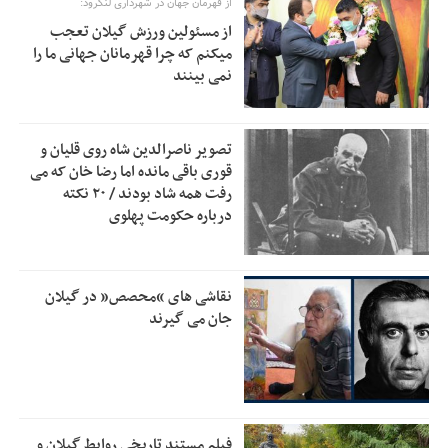
از قهرمان جهان در شهرداری لنگرود:
نمی‌افتد
از مسئولین ورزش گیلان تعجب
بانک مرکزی: تعهدات ارزی منقضی شده رسیدگی می شوند
12:00
میکنم که چرا قهرمانان جهانی ما را
نمی بینند
نایب رئیس هیات مرکزی نظارت بر انتخابات شوراها: انتخابات در
11:11
پاییز برگزار می‌شود
خسرو سینایی، «فیلمسازی یک حرفه نیست، یک نوع
10:15
تصویر ناصرالدین شاه روی قلیان و
زندگیست»
قوری باقی مانده اما رضا خان که می
رفت همه شاد بودند / ۲۰ نکته
ترقی: سیاست خارجی پس از جنگ نیازمند بازنگری است
10:09
درباره حکومت پهلوی
زیرمیزی در جامعه پزشکی کمتر از ۶ درصد است/ارزیابی مردم از
9:30
خدمات درمانی
مهاجرانی: کشور با همبستگی ملی از دشواری‌های جنگ گذر کرد
نقاشی های “محصص” در گیلان
9:30
جان می گیرند
فیلم مستند تاریخی روابط گیلان و