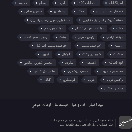
اصولگرایان
انتخابات 1400
ایران
برجام
تحریم
تیم ملی فوتبال ایران
جنگ
جو بایدن
حسن روحانی
حمله آمریکا و اسرائیل به ایران
حمله رژیم صهیونیستی به ایران
دولت
دولت مسعود پزشکیان
دولت چهاردهم
دونالد ترامپ
رئیس جمهور
رشت
رهبر معظم انقلاب
روسیه
رژیم صهیونیستی
رژیم صهیونیستی اسرائیل
سلامت
شهرداری رشت
فوتبال
قزوین
قوه قضائیه
لاهیجان
لنگرود
مجلس شورای اسلامی
محمدجواد ظریف
مسعود پزشکیان
هادی حق شناس
واکسن کرونا
کرونا
گردشگری
گیلان
یونس رنجکش
فید اخبار
آب و هوا
قیمت ها
اوقات شرعی
تمام حقوق این وب سایت برای معین نیوز محفوظ است.
نشر مطالب با ذکر نام معین نیوز بلامانع است.