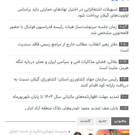
تسهیلات اشتغالزایی در اختیار نهادهای حمایتی باید براساس
0:58
اولویت‌های گیلان پرداخت شود
زمان جلسه سرنوشت‌ساز هیات رئیسه فدراسیون فوتبال با حضور
2:53
قلعه‌نویی مشخص شد
دفتر رهبر انقلاب: مطالب خارج از مراجع رسمی فاقد سندیت
2:50
است
بقائی: فضای مذاکرات فنی و سیاسی ایران و عمان درباره تنگه
2:46
هرمز، مثبت است
رئیس سازمان جهاد کشاورزی استان: کشاورزان گیلان نسبت به
1:30
دریافت یارانه کود اقدام کنند
تمدید مهلت اظهارنامه‌های مالیاتی سال ۱۴۰۴ تا پایان شهریورماه
1:00
پایان صف تمدید مجوز خودروهای پلاک منطقه آزاد انزلی
0:02
صنایع گیلان برای زمستان سوخت دوم تأمین کنند
0:00
محبوب
جدید
کامنت
بقائی: مذاکره‌ای با آمریکا نداریم/ اتفاقی در وضعیت تنگه هرمز
سرپرست شهرداری لنگرود در نشست تجلیل
12:14