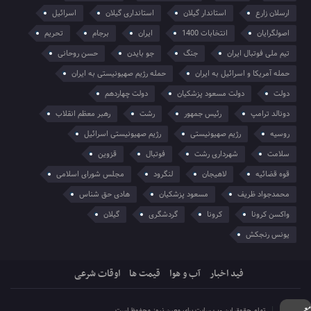
ارسلان زارع
استاندار گیلان
استانداری گیلان
اسرائیل
اصولگرایان
انتخابات 1400
ایران
برجام
تحریم
تیم ملی فوتبال ایران
جنگ
جو بایدن
حسن روحانی
حمله آمریکا و اسرائیل به ایران
حمله رژیم صهیونیستی به ایران
دولت
دولت مسعود پزشکیان
دولت چهاردهم
دونالد ترامپ
رئیس جمهور
رشت
رهبر معظم انقلاب
روسیه
رژیم صهیونیستی
رژیم صهیونیستی اسرائیل
سلامت
شهرداری رشت
فوتبال
قزوین
قوه قضائیه
لاهیجان
لنگرود
مجلس شورای اسلامی
محمدجواد ظریف
مسعود پزشکیان
هادی حق شناس
واکسن کرونا
کرونا
گردشگری
گیلان
یونس رنجکش
فید اخبار
آب و هوا
قیمت ها
اوقات شرعی
تمام حقوق این وب سایت برای معین نیوز محفوظ است.