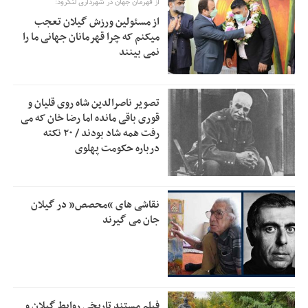
از قهرمان جهان در شهرداری لنگرود:
خبرنگارانی که جنگ را برای تاریخ نوشتند
9:34
از مسئولین ورزش گیلان تعجب
پشتیبانی از زنجیره ارزش بادام زمینی در اولویت سیاست‌های
9:32
میکنم که چرا قهرمانان جهانی ما را
حمایتی گیلان است
نمی بینند
بخش دوم گفت‌وگوی پزشکیان با مردم امشب پخش می‌شود
12:46
جزئیات فعال‌سازی «کیف پول ایران» اعلام شد
12:33
تصویر ناصرالدین شاه روی قلیان و
قوری باقی مانده اما رضا خان که می
حمایت از مرزنشینان نباید به زیان تولید باشد/مواد اولیه با
12:30
رفت همه شاد بودند / ۲۰ نکته
کولبری وارد شود
درباره حکومت پهلوی
شایعه «معافیت سربازان فراری» تکذیب شد
11:05
امیر اکرمی‌نیا: ارتش کاملاً آماده است
11:04
نقاشی های “محصص” در گیلان
جان می گیرند
فیلم مستند تاریخی روابط گیلان و