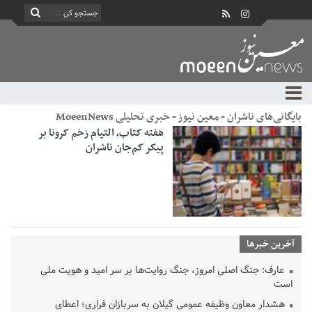
بایگانی‌های ناشران - معین نیوز - خبری تحلیلی MoeenNews
هفته کتاب، التیام زخم کرونا بر
پیکر کم‌جان ناشران
آخرین خبرها
عارف: جنگ اصلی امروز، جنگ روایت‌ها بر سر امید و هویت ملی
است
هشدار معاون وظیفه عمومی گیلان به سربازان فراری؛ اعطای