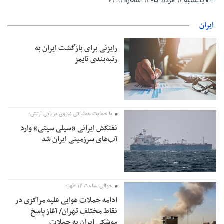
وارد شود
یکشنبه ۱۱ مرداد ۱۴۰۵*شماره ۷۲۹۱
شایعه «معافیت سربازان فراری» تکذیب شد
ایران
امیر اکرمی‌نیا: ارتش کاملاً آماده است
رایزنی برای بازگشت ایران به
رتبه‌بندی تایمز
با حمایت عملیاتی نیروی دریایی ارتش؛
نفتکش ایرانی «سیلی سیتی» وارد
آب‌های سرزمینی ایران شد
حوالی ساعت ۱۲ ظهر؛
ادامه حملات هوایی علیه مراکزی در
نقاط مختلف تهران/ آغاز پاسخ
موشکی ایران به حملات