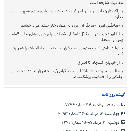
معافیت شایعه است
پاکستان: باید در برابر اسرائیل متحد شویم؛ عادی‌سازی هیچ سودی
ندارد
جهانگیر: امروز خبرنگاران ایران به عنوان خار چشم می‌درخشند
اتفاق عجیب در استقلال؛ امضای شجاعی پای صورت‌های مالی ٩ماه
پس از استعفا
دولت تلاش کرد دسترسی خبرنگاران به مدیران و اطلاعات را هموارتر
کند
از خیابان انسجام تا افتراق!
چالش نظارت بر درمانگران اینستاگرامی/ نسخه وزارت بهداشت برای
جلوگیری از فعالیت پزشک‌نماها
خبرنگارانی که جنگ را برای تاریخ نوشتند
پشتیبانی از زنجیره ارزش بادام زمینی در اولویت سیاست‌های
گیشه روز نامه
حمایتی گیلان است
شنبه ۱۷ مرداد ۱۴۰۵*شماره ۷۲۹۴
بخش دوم گفت‌وگوی پزشکیان با مردم امشب پخش می‌شود
چهارشنبه ۱۴ مرداد ۱۴۰۵*شماره ۷۲۹۳
جزئیات فعال‌سازی «کیف پول ایران» اعلام شد
دوشنبه ۱۲ مرداد ۱۴۰۵*شماره ۷۲۹۲
حمایت از مرزنشینان نباید به زیان تولید باشد/مواد اولیه با کولبری