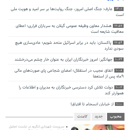
عارف: جنگ اصلی امروز، جنگ روایت‌ها بر سر امید و هویت ملی
13:01
است
هشدار معاون وظیفه عمومی گیلان به سربازان فراری؛ اعطای
12:57
معافیت شایعه است
پاکستان: باید در برابر اسرائیل متحد شویم؛ عادی‌سازی هیچ
12:54
سودی ندارد
جهانگیر: امروز خبرنگاران ایران به عنوان خار چشم می‌درخشند
10:24
اتفاق عجیب در استقلال؛ امضای شجاعی پای صورت‌های مالی
10:08
٩ماه پس از استعفا
دولت تلاش کرد دسترسی خبرنگاران به مدیران و اطلاعات را
10:02
هموارتر کند
از خیابان انسجام تا افتراق!
10:00
چالش نظارت بر درمانگران اینستاگرامی/ نسخه وزارت بهداشت
9:48
محبوب
جدید
کامنت
برای جلوگیری از فعالیت پزشک‌نماها
سرپرست شهرداری لنگرود در نشست تجلیل