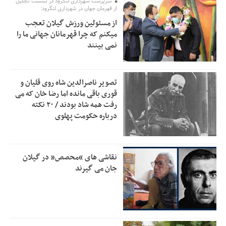
سرپرست شهرداری لنگرود در نشست تجلیل
اولویت‌های گیلان پرداخت شود
از قهرمان جهان در شهرداری لنگرود:
از مسئولین ورزش گیلان تعجب
زمان جلسه سرنوشت‌ساز هیات رئیسه فدراسیون فوتبال با حضور
2:53
میکنم که چرا قهرمانان جهانی ما را
قلعه‌نویی مشخص شد
نمی بینند
دفتر رهبر انقلاب: مطالب خارج از مراجع رسمی فاقد سندیت
2:50
است
تصویر ناصرالدین شاه روی قلیان و
بقائی: فضای مذاکرات فنی و سیاسی ایران و عمان درباره تنگه
2:46
قوری باقی مانده اما رضا خان که می
هرمز، مثبت است
رفت همه شاد بودند / ۲۰ نکته
درباره حکومت پهلوی
رئیس سازمان جهاد کشاورزی استان: کشاورزان گیلان نسبت به
1:30
دریافت یارانه کود اقدام کنند
تمدید مهلت اظهارنامه‌های مالیاتی سال ۱۴۰۴ تا پایان شهریورماه
1:00
نقاشی های “محصص” در گیلان
جان می گیرند