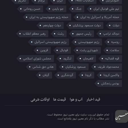
اصولگرایان
انتخابات 1400
ایران
برجام
تحریم
تیم ملی فوتبال ایران
جنگ
جو بایدن
حسن روحانی
حمله آمریکا و اسرائیل به ایران
حمله رژیم صهیونیستی به ایران
دولت
دولت مسعود پزشکیان
دولت چهاردهم
دونالد ترامپ
رئیس جمهور
رشت
رهبر معظم انقلاب
روسیه
رژیم صهیونیستی
رژیم صهیونیستی اسرائیل
سلامت
شهرداری رشت
فوتبال
قزوین
قوه قضائیه
لاهیجان
لنگرود
مجلس شورای اسلامی
محمدجواد ظریف
مسعود پزشکیان
هادی حق شناس
واکسن کرونا
کرونا
گردشگری
گیلان
یونس رنجکش
فید اخبار
آب و هوا
قیمت ها
اوقات شرعی
تمام حقوق این وب سایت برای معین نیوز محفوظ است.
نشر مطالب با ذکر نام معین نیوز بلامانع است.