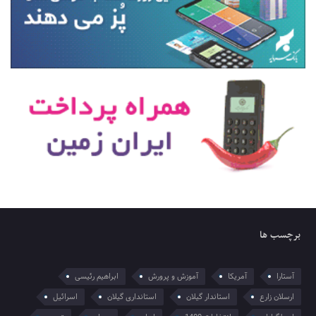
برچسب ها
آستارا
آمریکا
آموزش و پرورش
ابراهیم رئیسی
ارسلان زارع
استاندار گیلان
استانداری گیلان
اسرائیل