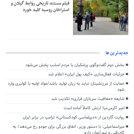
فیلم مستند تاریخی روابط گیلان و
استراخان روسیه کلید خورد
جديدترين ها
بخش دوم گفت‌وگوی پزشکیان با مردم امشب پخش می‌شود
جزئیات فعال‌سازی «کیف پول ایران» اعلام شد
حمایت از مرزنشینان نباید به زیان تولید باشد/مواد اولیه با کولبری وارد
شود
شایعه «معافیت سربازان فراری» تکذیب شد
امیر اکرمی‌نیا: ارتش کاملاً آماده است
روایت گاردین از «دیپلماسی کودکستانی» ترامپ در برابر ایران
میراسماعیلی: با دستور وزیر، اتفاق بزرگی برای جودو رخ می‌دهد/ به
کادرفنی و تیم ایمان دارم