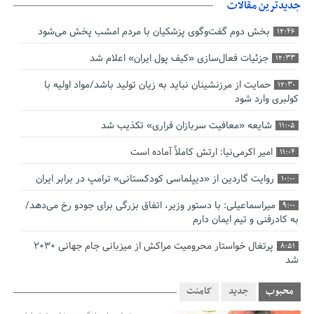
جدیدترین مقالات
بخش دوم گفت‌وگوی پزشکیان با مردم امشب پخش می‌شود
12:46
جزئیات فعال‌سازی «کیف پول ایران» اعلام شد
12:33
حمایت از مرزنشینان نباید به زیان تولید باشد/مواد اولیه با
12:30
کولبری وارد شود
شایعه «معافیت سربازان فراری» تکذیب شد
11:05
امیر اکرمی‌نیا: ارتش کاملاً آماده است
11:04
روایت گاردین از «دیپلماسی کودکستانی» ترامپ در برابر ایران
10:00
میراسماعیلی: با دستور وزیر، اتفاق بزرگی برای جودو رخ می‌دهد/
9:00
به کادرفنی و تیم ایمان دارم
پرتغال خواستار محرومیت مراکش از میزبانی جام جهانی ۲۰۳۰
8:51
شد
فریدون جیرانی: اکبر عبدی حیف شد
8:41
محبوب
جدید
کامنت
تسهیلات اشتغالزایی در اختیار نهادهای حمایتی باید براساس
0:58