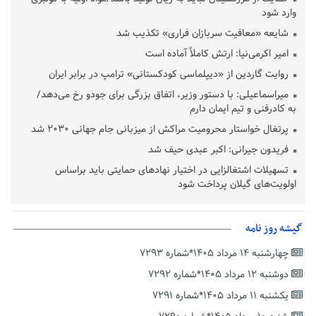
وارد شود
شایعه «معافیت سربازان فراری» تکذیب شد
امیر اکرمی‌نیا: ارتش کاملاً آماده است
روایت گاردین از «دیپلماسی کودکستانی» ترامپ در برابر ایران
میراسماعیلی: با دستور وزیر، اتفاق بزرگی برای جودو رخ می‌دهد/
به کادرفنی و تیم ایمان دارم
پرتغال خواستار محرومیت مراکش از میزبانی جام جهانی ۲۰۳۰ شد
فریدون جیرانی: اکبر عبدی حیف شد
تسهیلات اشتغالزایی در اختیار نهادهای حمایتی باید براساس
اولویت‌های گیلان پرداخت شود
زمان جلسه سرنوشت‌ساز هیات رئیسه فدراسیون فوتبال با حضور
قلعه‌نویی مشخص شد
گیشه روز نامه
دفتر رهبر انقلاب: مطالب خارج از مراجع رسمی فاقد سندیت است
چهارشنبه ۱۴ مرداد ۱۴۰۵*شماره ۷۲۹۳
بقائی: فضای مذاکرات فنی و سیاسی ایران و عمان درباره تنگه هرمز،
مثبت است
دوشنبه ۱۲ مرداد ۱۴۰۵*شماره ۷۲۹۲
رئیس سازمان جهاد کشاورزی استان: کشاورزان گیلان نسبت به
یکشنبه ۱۱ مرداد ۱۴۰۵*شماره ۷۲۹۱
دریافت یارانه کود اقدام کنند