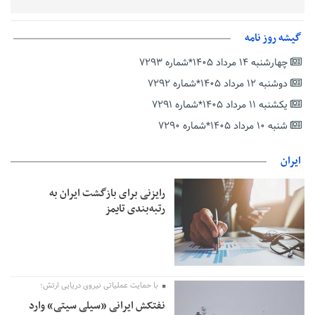
زمان جلسه سرنوشت‌ساز هیات رئیسه فدراسیون فوتبال با حضور
قلعه‌نویی مشخص شد
گیشه روز نامه
دفتر رهبر انقلاب: مطالب خارج از مراجع رسمی فاقد سندیت است
چهارشنبه ۱۴ مرداد ۱۴۰۵*شماره ۷۲۹۳
بقائی: فضای مذاکرات فنی و سیاسی ایران و عمان درباره تنگه هرمز،
مثبت است
دوشنبه ۱۲ مرداد ۱۴۰۵*شماره ۷۲۹۲
رئیس سازمان جهاد کشاورزی استان: کشاورزان گیلان نسبت به
یکشنبه ۱۱ مرداد ۱۴۰۵*شماره ۷۲۹۱
دریافت یارانه کود اقدام کنند
شنبه ۱۰ مرداد ۱۴۰۵*شماره ۷۲۹۰
تمدید مهلت اظهارنامه‌های مالیاتی سال ۱۴۰۴ تا پایان شهریورماه
ایران
رایزنی برای بازگشت ایران به
رتبه‌بندی تایمز
با حمایت عملیاتی نیروی دریایی ارتش؛
نفتکش ایرانی «سیلی سیتی» وارد