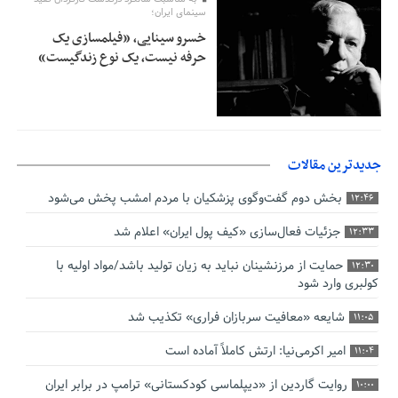
سینمای ایران؛
خسرو سینایی، «فیلمسازی یک
حرفه نیست، یک نوع زندگیست»
جدیدترین مقالات
بخش دوم گفت‌وگوی پزشکیان با مردم امشب پخش می‌شود
12:46
جزئیات فعال‌سازی «کیف پول ایران» اعلام شد
12:33
حمایت از مرزنشینان نباید به زیان تولید باشد/مواد اولیه با
12:30
کولبری وارد شود
شایعه «معافیت سربازان فراری» تکذیب شد
11:05
امیر اکرمی‌نیا: ارتش کاملاً آماده است
11:04
روایت گاردین از «دیپلماسی کودکستانی» ترامپ در برابر ایران
10:00