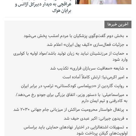
عراقچی به دیدار دبیرکل آژانس و
برایان هوک
آخرین خبرها
بخش دوم گفت‌وگوی پزشکیان با مردم امشب پخش می‌شود
جزئیات فعال‌سازی «کیف پول ایران» اعلام شد
حمایت از مرزنشینان نباید به زیان تولید باشد/مواد اولیه با کولبری
وارد شود
شایعه «معافیت سربازان فراری» تکذیب شد
امیر اکرمی‌نیا: ارتش کاملاً آماده است
روایت گاردین از «دیپلماسی کودکستانی» ترامپ در برابر ایران
میراسماعیلی: با دستور وزیر، اتفاق بزرگی برای جودو رخ می‌دهد/
به کادرفنی و تیم ایمان دارم
پرتغال خواستار محرومیت مراکش از میزبانی جام جهانی ۲۰۳۰ شد
فریدون جیرانی: اکبر عبدی حیف شد
تسهیلات اشتغالزایی در اختیار نهادهای حمایتی باید براساس
اولویت‌های گیلان پرداخت شود