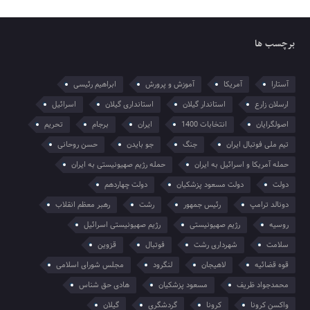
برچسب ها
آستارا
آمریکا
آموزش و پرورش
ابراهیم رئیسی
ارسلان زارع
استاندار گیلان
استانداری گیلان
اسرائیل
اصولگرایان
انتخابات 1400
ایران
برجام
تحریم
تیم ملی فوتبال ایران
جنگ
جو بایدن
حسن روحانی
حمله آمریکا و اسرائیل به ایران
حمله رژیم صهیونیستی به ایران
دولت
دولت مسعود پزشکیان
دولت چهاردهم
دونالد ترامپ
رئیس جمهور
رشت
رهبر معظم انقلاب
روسیه
رژیم صهیونیستی
رژیم صهیونیستی اسرائیل
سلامت
شهرداری رشت
فوتبال
قزوین
قوه قضائیه
لاهیجان
لنگرود
مجلس شورای اسلامی
محمدجواد ظریف
مسعود پزشکیان
هادی حق شناس
واکسن کرونا
کرونا
گردشگری
گیلان