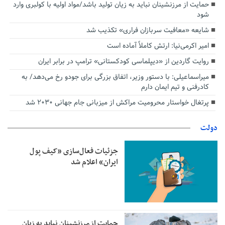
حمایت از مرزنشینان نباید به زیان تولید باشد/مواد اولیه با کولبری وارد
شود
شایعه «معافیت سربازان فراری» تکذیب شد
امیر اکرمی‌نیا: ارتش کاملاً آماده است
روایت گاردین از «دیپلماسی کودکستانی» ترامپ در برابر ایران
میراسماعیلی: با دستور وزیر، اتفاق بزرگی برای جودو رخ می‌دهد/ به
کادرفنی و تیم ایمان دارم
پرتغال خواستار محرومیت مراکش از میزبانی جام جهانی ۲۰۳۰ شد
دولت
جزئیات فعال‌سازی «کیف پول
ایران» اعلام شد
حمایت از مرزنشینان نباید به زیان