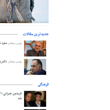
حمایت از مرزنشینان نباید به زیان ت
اولیه با کولبری وارد شود
جدیدترین مقالات
سفره نا
یونس رنجکش
دکترین
یونس رنجکش
فرهنگی
فریدون جیرانی: 
شد