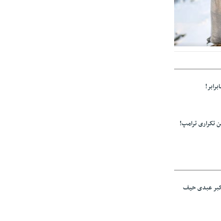
ولید باشد/مواد
برابر!
 تکراری ترامپ!
اکبر عبدی حیف