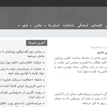
اقتصادی
فرهنگی
یادداشت
استان ها
عکس
فیلم
آخرین خبرها
ی مینیمالیسم)
بخش دوم گفت‌وگوی پزشکیان با 
یی بصری
پخش می‌شود
آخرین بخش از سلسله مباحث نظری پیرامون
لید واژگان ساختاری و معنایی این مکتب را
جزئیات فعال‌سازی «کیف پول ایران
ش شد در باب سادگی، ساده نویسی شود و
حمایت از مرزنشینان نباید به زیان 
تلاشی به غایت دشوار شد!
مواد اولیه با کولبری وارد شود
شایعه «معافیت سربازان فراری» 
امیر اکرمی‌نیا: ارتش کاملاً آماده ا
روایت گاردین از «دیپلماسی کودکس
گی امروزین و رویکردهای سبکی آن با گرایش
در برابر ایران
 لذت بردن از همه آن چیزهایی که به عنوان
وی ما قرار می‌دهد.
میراسماعیلی: با دستور وزیر، اتفاق 