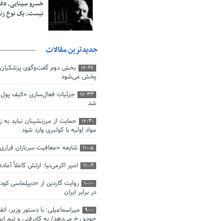
خسرو سینایی، «ف
نیست، یک نوع ز
جدیدترین مقالات
بخش دوم گفت‌وگوی پزشکیان 
12:46
پخش می‌شود
جزئیات فعال‌سازی «کیف پول ا
12:33
شد
حمایت از مرزنشینان نباید به ز
12:30
مواد اولیه با کولبری وارد شود
شایعه «معافیت سربازان فرار
11:05
امیر اکرمی‌نیا: ارتش کاملاً آما
11:04
روایت گاردین از «دیپلماسی کو
10:00
در برابر ایران
میراسماعیلی: با دستور وزیر، اتف
9:00
جودو رخ می‌دهد/ به کادرفنی و تیم ایم