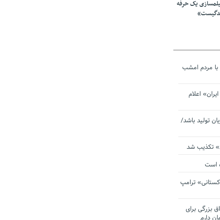
یلمسازی یک حرفه
ندگیست»
با مردم امشب
یران» اعلام
یان تولید باشد/
ی» تکذیب شد
ده است
دکستانی» ترامپ
اق بزرگی برای
ان دارم