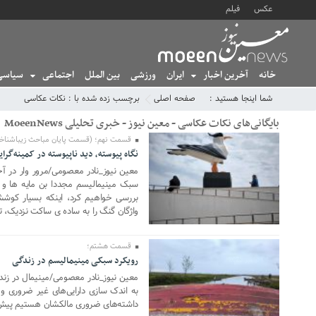
عکس
فیلم
خانه
آخرین اخبار
ایران
ورزشی
بین الملل
اجتماعی
سیاسی
شما اینجا هستید :
صفحه اصلی
برچسب زده شده با : نکات عکاسی
بایگانی‌های نکات عکاسی - معین نیوز - خبری تحلیلی MoeenNews
قسمت نهم؛ (قسمت پایان مباحث زیباشناخت
نگاه پیوسته، دید ناپیوسته در کمینه‌گرا
26 نوامبر 2025
معین نیوز_نادر معصومی/مرور وار در 
سبک مینیمالیسم مجددا بن مایه ها و ک
بررسی خواهیم کرد، اینکه بسیار کوش
واژگان گنگ را به ساده ی ساکت نزدیک، 
قسمت هشتم؛
رویکرد سبکی مینیمالیسم در زندگی
04 نوامبر 2025
معین نیوز_نادر معصومی/مینیمال در زند
به اندک سازی دارایی‌های غیر ضروری و
داشته‌های ضروری مالکشان هستیم پیش ر
25 مه 2021