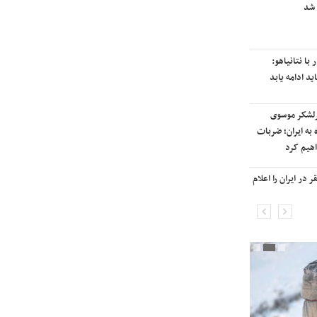
 شد
رایزنی برای بازگشت ایران به
رتبه‌بندی تایمز
با نتانیاهو:
نفتکش ایرانی «سیلی سیتی» وارد
ید ادامه یابد
آب‌های سرزمینی ایران شد
رلشکر موسوی
ادامه حملات هوایی علیه مراکزی در
 به ایران؛ ضربات
نقاط مختلف تهران/ آغاز پاسخ
هیم کرد
موشکی ایران به حملات
در ایران را اعلام
شنیده شدن صدای انفجار در برخی
شهرهای ایران

