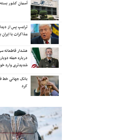
رایزنی برای بازگشت ایران به
آسمان کشور بسته
رتبه‌بندی تایمز
نفتکش ایرانی «سیلی سیتی» وارد
ترامپ پس از دیدار 
آب‌های سرزمینی ایران شد
مذاکرات با ایران با
ادامه حملات هوایی علیه مراکزی در
هشدار قاطعانه س
نقاط مختلف تهران/ آغاز پاسخ
درباره حمله دوباره
موشکی ایران به حملات
شدیدتری وارد خوا
شنیده شدن صدای انفجار در برخی
بانک جهانی خط فقر 
شهرهای ایران
کرد