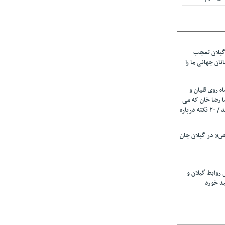
 از میزبانی
ف شد
گیلان تعجب
نهادهای حمایتی
نان جهانی ما را
 شود
 رئیسه
ه روی قلیان و
ی مشخص شد
ا رضا خان که می
رفت همه شاد بودند / ۲۰ نکته درباره
 از مراجع رسمی
” در گیلان جان
اسی ایران و
ان: کشاورزان
 روابط گیلان و
 کنند
ید خورد
تمدید مهلت اظهارنامه‌های مالیاتی سال ۱۴۰۴ تا