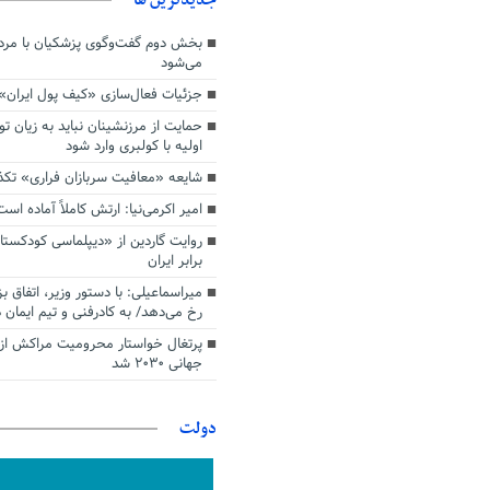
بخش دوم گفت‌وگوی پزشکیان با م
می‌شود
جزئیات فعال‌سازی «کیف پول ایران»
حمایت از مرزنشینان نباید به زیان تو
اولیه با کولبری وارد شود
شایعه «معافیت سربازان فراری» تک
امیر اکرمی‌نیا: ارتش کاملاً آماده است
روایت گاردین از «دیپلماسی کودکستا
برابر ایران
میراسماعیلی: با دستور وزیر، اتفاق ب
رخ می‌دهد/ به کادرفنی و تیم ایمان د
پرتغال خواستار محرومیت مراکش از 
جهانی ۲۰۳۰ شد
دولت