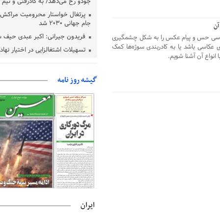
جودو رخ می‌دهد/ به کادرفنی و تیم ا
پرتغال خواستار محرومیت مراکش ا
جام جهانی ۲۰۳۰ شد
آن
فریدون جیرانی: اکبر عبدی حیف 
اسی حس و پیام عکس را به شکل چشمگیری
‌ی عکاسی باشد یا به کادربندی سوژه‌ها کمک
تسهیلات اشتغالزایی در اختیار نها
 انواع آن آشنا شویم.
باید براساس اولویت‌های گیلان پردا
زمان جلسه سرنوشت‌ساز هیات رئ
گیشه روز نامه
فدراسیون فوتبال با حضور قلعه‌نو
دفتر رهبر انقلاب: مطالب خارج از
فاقد سندیت است
بقائی: فضای مذاکرات فنی و سیاسی
عمان درباره تنگه هرمز، مثبت است
رئیس سازمان جهاد کشاورزی استان
گیلان نسبت به دریافت یارانه کود اقد
پایان شهریورماه
ایران