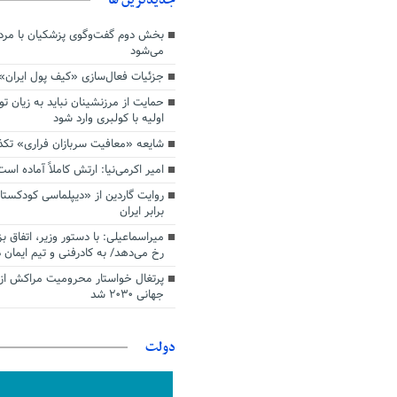
بخش دوم گفت‌وگوی پزشکیان با م
می‌شود
جزئیات فعال‌سازی «کیف پول ایران»
حمایت از مرزنشینان نباید به زیان تو
اولیه با کولبری وارد شود
شایعه «معافیت سربازان فراری» تک
امیر اکرمی‌نیا: ارتش کاملاً آماده است
روایت گاردین از «دیپلماسی کودکستا
برابر ایران
میراسماعیلی: با دستور وزیر، اتفاق ب
رخ می‌دهد/ به کادرفنی و تیم ایمان د
پرتغال خواستار محرومیت مراکش از 
جهانی ۲۰۳۰ شد
دولت