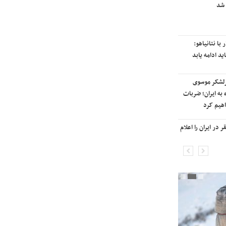
 شد
رایزنی برای بازگشت ایران به
رتبه‌بندی تایمز
با نتانیاهو:
نفتکش ایرانی «سیلی سیتی» وارد
ید ادامه یابد
آب‌های سرزمینی ایران شد
رلشکر موسوی
ادامه حملات هوایی علیه مراکزی در
 به ایران؛ ضربات
نقاط مختلف تهران/ آغاز پاسخ
هیم کرد
موشکی ایران به حملات
در ایران را اعلام
شنیده شدن صدای انفجار در برخی
شهرهای ایران

