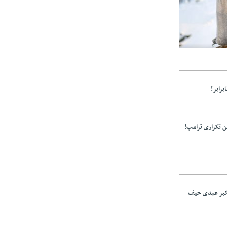
ولید باشد/مواد
برابر!
 تکراری ترامپ!
اکبر عبدی حیف