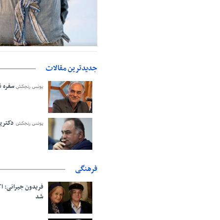
حمایت از مرزنشینان نباید به زیان ت
اولیه با کولبری وارد شود
جدیدترین مقالات
سفره نا
یونس رنجکش
دکترین
یونس رنجکش
فرهنگی
فریدون جیرانی: 
شد