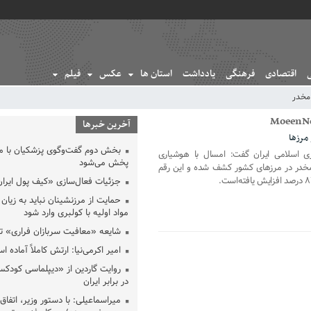
اقتصادی
فرهنگی
یادداشت
استان ها
عکس
فیلم
 مخدر
آخرین خبرها
بخش دوم گفت‌وگوی پزشکیان با 
ری اسلامی ایران گفت: امسال با هوشیاری
پخش می‌شود
۴۴۴ کیلوگرم مواد مخدر در مرزهای کشور کشف شده و این رقم
جزئیات فعال‌سازی «کیف پول ایران
حمایت از مرزنشینان نباید به زیان 
مواد اولیه با کولبری وارد شود
شایعه «معافیت سربازان فراری» 
امیر اکرمی‌نیا: ارتش کاملاً آماده ا
روایت گاردین از «دیپلماسی کودکس
در برابر ایران
میراسماعیلی: با دستور وزیر، اتفاق 