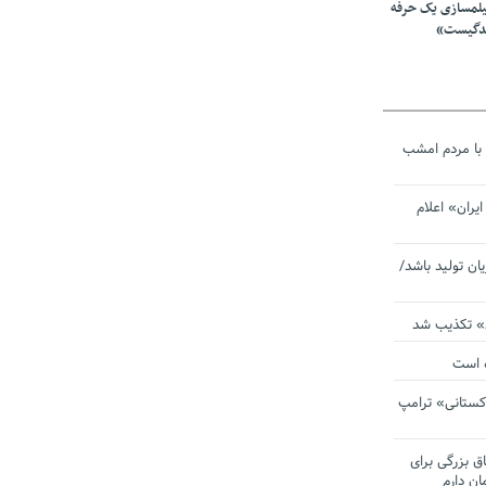
یلمسازی یک حرفه
ندگیست»
با مردم امشب
یران» اعلام
یان تولید باشد/
ی» تکذیب شد
ده است
دکستانی» ترامپ
اق بزرگی برای
ان دارم