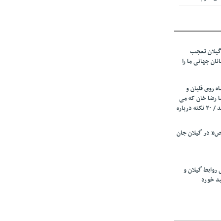
 از میزبانی
ف شد
گیلان تعجب
نهادهای حمایتی
نان جهانی ما را
 شود
 رئیسه
ه روی قلیان و
ی مشخص شد
ا رضا خان که می
رفت همه شاد بودند / ۲۰ نکته درباره
 از مراجع رسمی
” در گیلان جان
اسی ایران و
ان: کشاورزان
 روابط گیلان و
 کنند
ید خورد
تمدید مهلت اظهارنامه‌های مالیاتی سال ۱۴۰۴ تا