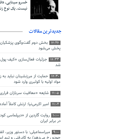
خسرو سینایی، «ف
نیست، یک نوع ز
جدیدترین مقالات
بخش دوم گفت‌وگوی پزشکیان 
12:46
پخش می‌شود
جزئیات فعال‌سازی «کیف پول ا
12:33
شد
حمایت از مرزنشینان نباید به ز
12:30
مواد اولیه با کولبری وارد شود
شایعه «معافیت سربازان فرار
11:05
امیر اکرمی‌نیا: ارتش کاملاً آما
11:04
روایت گاردین از «دیپلماسی کو
10:00
در برابر ایران
میراسماعیلی: با دستور وزیر، اتف
9:00
جودو رخ می‌دهد/ به کادرفنی و تیم ایم