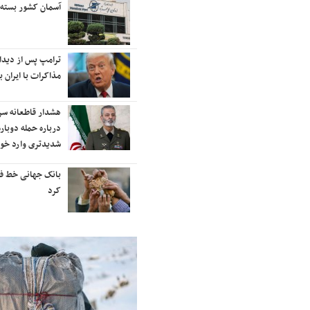
رایزنی برای بازگشت ایران به
آسمان کشور بسته
رتبه‌بندی تایمز
نفتکش ایرانی «سیلی سیتی» وارد
ترامپ پس از دیدار 
آب‌های سرزمینی ایران شد
مذاکرات با ایران با
ادامه حملات هوایی علیه مراکزی در
هشدار قاطعانه س
نقاط مختلف تهران/ آغاز پاسخ
درباره حمله دوباره
موشکی ایران به حملات
شدیدتری وارد خوا
شنیده شدن صدای انفجار در برخی
بانک جهانی خط فقر 
شهرهای ایران
کرد