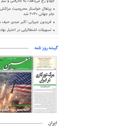
جودو رخ می‌دهد/ به کادرفنی و تیم ا
پرتغال خواستار محرومیت مراکش ا
جام جهانی ۲۰۳۰ شد
فریدون جیرانی: اکبر عبدی حیف 
تسهیلات اشتغالزایی در اختیار نها
باید براساس اولویت‌های گیلان پردا
زمان جلسه سرنوشت‌ساز هیات رئ
گیشه روز نامه
فدراسیون فوتبال با حضور قلعه‌نو
دفتر رهبر انقلاب: مطالب خارج از
فاقد سندیت است
بقائی: فضای مذاکرات فنی و سیاسی
عمان درباره تنگه هرمز، مثبت است
رئیس سازمان جهاد کشاورزی استان
گیلان نسبت به دریافت یارانه کود اقد
پایان شهریورماه
ایران