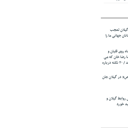
 از میزبانی
ف شد
گیلان تعجب
نهادهای حمایتی
نان جهانی ما را
 شود
 رئیسه
ه روی قلیان و
ی مشخص شد
ا رضا خان که می
رفت همه شاد بودند / ۲۰ نکته درباره
 از مراجع رسمی
” در گیلان جان
اسی ایران و
ان: کشاورزان
 روابط گیلان و
 کنند
ید خورد
تمدید مهلت اظهارنامه‌های مالیاتی سال ۱۴۰۴ تا