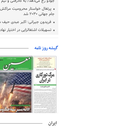
جودو رخ می‌دهد/ به کادرفنی و تیم ا
پرتغال خواستار محرومیت مراکش ا
جام جهانی ۲۰۳۰ شد
فریدون جیرانی: اکبر عبدی حیف 
تسهیلات اشتغالزایی در اختیار نها
باید براساس اولویت‌های گیلان پردا
زمان جلسه سرنوشت‌ساز هیات رئ
گیشه روز نامه
فدراسیون فوتبال با حضور قلعه‌نو
دفتر رهبر انقلاب: مطالب خارج از
فاقد سندیت است
بقائی: فضای مذاکرات فنی و سیاسی
عمان درباره تنگه هرمز، مثبت است
رئیس سازمان جهاد کشاورزی استان
گیلان نسبت به دریافت یارانه کود اقد
پایان شهریورماه
ایران