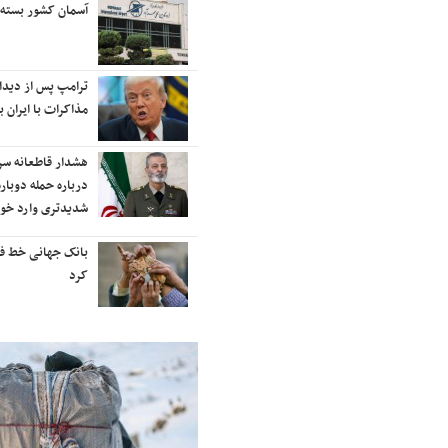
رایزنی برای بازگشت ایران به
آسمان کشور بسته
رتبه‌بندی تایمز
نفتکش ایرانی «سیلی سیتی» وارد
ترامپ پس از دیدار 
آب‌های سرزمینی ایران شد
مذاکرات با ایران با
ادامه حملات هوایی علیه مراکزی در
هشدار قاطعانه س
نقاط مختلف تهران/ آغاز پاسخ
درباره حمله دوباره
موشکی ایران به حملات
شدیدتری وارد خوا
شنیده شدن صدای انفجار در برخی
بانک جهانی خط فقر 
شهرهای ایران
کرد