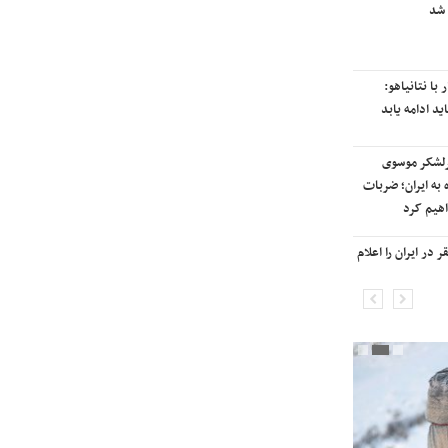
 شد
رایزنی برای بازگشت ایران به
رتبه‌بندی تایمز
با نتانیاهو:
نفتکش ایرانی «سیلی سیتی» وارد
ید ادامه یابد
آب‌های سرزمینی ایران شد
رلشکر موسوی
ادامه حملات هوایی علیه مراکزی در
 به ایران؛ ضربات
نقاط مختلف تهران/ آغاز پاسخ
هیم کرد
موشکی ایران به حملات
در ایران را اعلام
شنیده شدن صدای انفجار در برخی
شهرهای ایران

