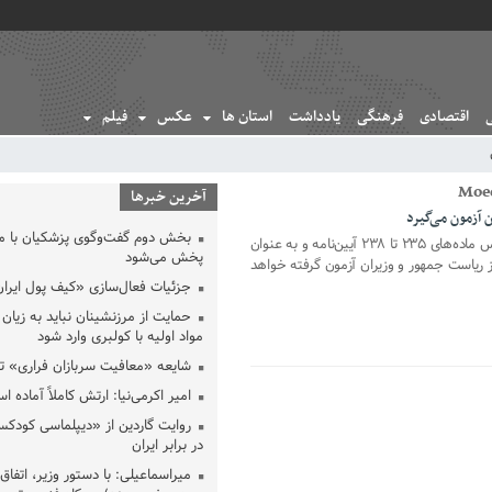
اقتصادی
فرهنگی
یادداشت
استان ها
عکس
فیلم
آخرین خبرها
 آزمون می‌گیرد
بخش دوم گفت‌وگوی پزشکیان با 
عضو هیئت رئیسه مجلس گفت: بر اساس ماده‌های ۲۳۵ تا ۲۳۸ آیین‌نامه و به عنوان
پخش می‌شود
از ریاست جمهور و وزیران آزمون گرفته خواهد
جزئیات فعال‌سازی «کیف پول ایران
حمایت از مرزنشینان نباید به زیان 
مواد اولیه با کولبری وارد شود
شایعه «معافیت سربازان فراری» 
امیر اکرمی‌نیا: ارتش کاملاً آماده ا
روایت گاردین از «دیپلماسی کودکس
در برابر ایران
میراسماعیلی: با دستور وزیر، اتفاق 