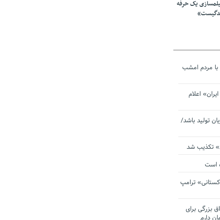
یلمسازی یک حرفه
ندگیست»
با مردم امشب
یران» اعلام
یان تولید باشد/
ی» تکذیب شد
ده است
دکستانی» ترامپ
اق بزرگی برای
ان دارم