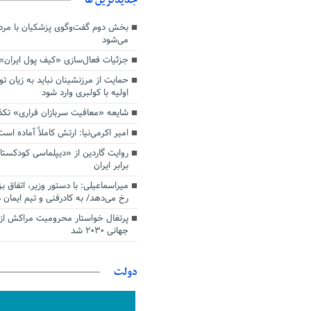
بخش دوم گفت‌وگوی پزشکیان با م
می‌شود
جزئیات فعال‌سازی «کیف پول ایران»
حمایت از مرزنشینان نباید به زیان تو
اولیه با کولبری وارد شود
شایعه «معافیت سربازان فراری» تک
امیر اکرمی‌نیا: ارتش کاملاً آماده است
روایت گاردین از «دیپلماسی کودکستا
برابر ایران
میراسماعیلی: با دستور وزیر، اتفاق ب
رخ می‌دهد/ به کادرفنی و تیم ایمان د
پرتغال خواستار محرومیت مراکش از 
جهانی ۲۰۳۰ شد
دولت