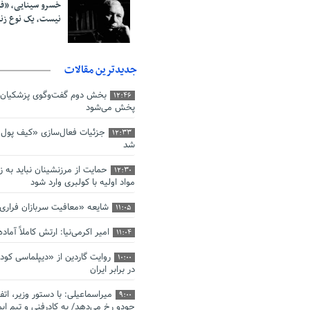
خسرو سینایی، «ف
نیست، یک نوع ز
جدیدترین مقالات
بخش دوم گفت‌وگوی پزشکیان 
12:46
پخش می‌شود
جزئیات فعال‌سازی «کیف پول ا
12:33
شد
حمایت از مرزنشینان نباید به ز
12:30
مواد اولیه با کولبری وارد شود
شایعه «معافیت سربازان فرار
11:05
امیر اکرمی‌نیا: ارتش کاملاً آما
11:04
روایت گاردین از «دیپلماسی کو
10:00
در برابر ایران
میراسماعیلی: با دستور وزیر، اتف
9:00
جودو رخ می‌دهد/ به کادرفنی و تیم ایم