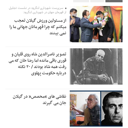
تسهیلات اشتغالزایی در اختیار نهادهای حمایتی باید براساس
0:58
سرپرست شهرداری لنگرود در نشست تجلیل
اولویت‌های گیلان پرداخت شود
از قهرمان جهان در شهرداری لنگرود:
از مسئولین ورزش گیلان تعجب
زمان جلسه سرنوشت‌ساز هیات رئیسه فدراسیون فوتبال با حضور
2:53
میکنم که چرا قهرمانان جهانی ما را
قلعه‌نویی مشخص شد
نمی بینند
دفتر رهبر انقلاب: مطالب خارج از مراجع رسمی فاقد سندیت
2:50
است
تصویر ناصرالدین شاه روی قلیان و
بقائی: فضای مذاکرات فنی و سیاسی ایران و عمان درباره تنگه
2:46
قوری باقی مانده اما رضا خان که می
هرمز، مثبت است
رفت همه شاد بودند / ۲۰ نکته
درباره حکومت پهلوی
رئیس سازمان جهاد کشاورزی استان: کشاورزان گیلان نسبت به
1:30
دریافت یارانه کود اقدام کنند
تمدید مهلت اظهارنامه‌های مالیاتی سال ۱۴۰۴ تا پایان شهریورماه
1:00
نقاشی های “محصص” در گیلان
جان می گیرند