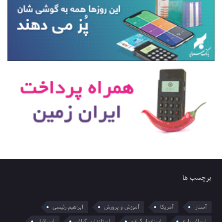
برچسب ها
آستارا
آمریکا
آموزش و پرورش
ابراهیم رئیسی
ارسلان زارع
استاندار گیلان
استانداری گیلان
اسرائیل