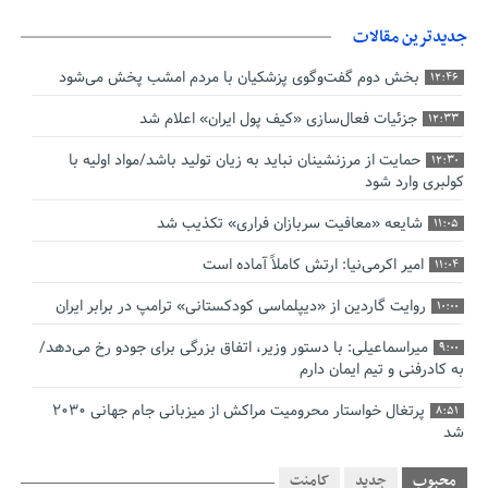
جدیدترین مقالات
بخش دوم گفت‌وگوی پزشکیان با مردم امشب پخش می‌شود
12:46
جزئیات فعال‌سازی «کیف پول ایران» اعلام شد
12:33
حمایت از مرزنشینان نباید به زیان تولید باشد/مواد اولیه با
12:30
کولبری وارد شود
شایعه «معافیت سربازان فراری» تکذیب شد
11:05
امیر اکرمی‌نیا: ارتش کاملاً آماده است
11:04
روایت گاردین از «دیپلماسی کودکستانی» ترامپ در برابر ایران
10:00
میراسماعیلی: با دستور وزیر، اتفاق بزرگی برای جودو رخ می‌دهد/
9:00
به کادرفنی و تیم ایمان دارم
پرتغال خواستار محرومیت مراکش از میزبانی جام جهانی ۲۰۳۰
8:51
شد
فریدون جیرانی: اکبر عبدی حیف شد
8:41
محبوب
جدید
کامنت