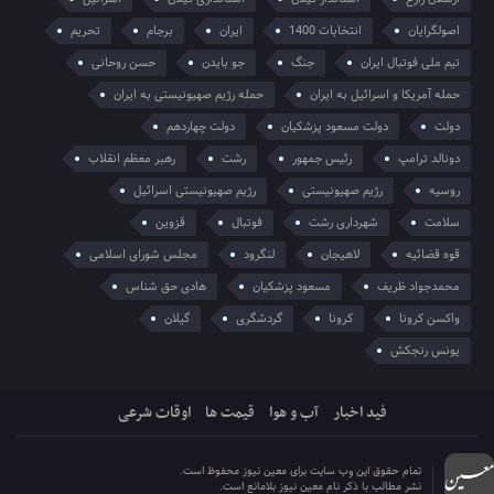
اصولگرایان
انتخابات 1400
ایران
برجام
تحریم
تیم ملی فوتبال ایران
جنگ
جو بایدن
حسن روحانی
حمله آمریکا و اسرائیل به ایران
حمله رژیم صهیونیستی به ایران
دولت
دولت مسعود پزشکیان
دولت چهاردهم
دونالد ترامپ
رئیس جمهور
رشت
رهبر معظم انقلاب
روسیه
رژیم صهیونیستی
رژیم صهیونیستی اسرائیل
سلامت
شهرداری رشت
فوتبال
قزوین
قوه قضائیه
لاهیجان
لنگرود
مجلس شورای اسلامی
محمدجواد ظریف
مسعود پزشکیان
هادی حق شناس
واکسن کرونا
کرونا
گردشگری
گیلان
یونس رنجکش
فید اخبار
آب و هوا
قیمت ها
اوقات شرعی
تمام حقوق این وب سایت برای معین نیوز محفوظ است.
نشر مطالب با ذکر نام معین نیوز بلامانع است.