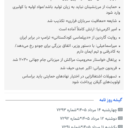
حمایت از مرزنشینان نباید به زیان تولید باشد/مواد اولیه با کولبری
وارد شود
شایعه «معافیت سربازان فراری» تکذیب شد
امیر اکرمی‌نیا: ارتش کاملاً آماده است
روایت گاردین از «دیپلماسی کودکستانی» ترامپ در برابر ایران
میراسماعیلی: با دستور وزیر، اتفاق بزرگی برای جودو رخ می‌دهد/
به کادرفنی و تیم ایمان دارم
پرتغال خواستار محرومیت مراکش از میزبانی جام جهانی ۲۰۳۰ شد
فریدون جیرانی: اکبر عبدی حیف شد
تسهیلات اشتغالزایی در اختیار نهادهای حمایتی باید براساس
اولویت‌های گیلان پرداخت شود
زمان جلسه سرنوشت‌ساز هیات رئیسه فدراسیون فوتبال با حضور
قلعه‌نویی مشخص شد
گیشه روز نامه
دفتر رهبر انقلاب: مطالب خارج از مراجع رسمی فاقد سندیت است
چهارشنبه ۱۴ مرداد ۱۴۰۵*شماره ۷۲۹۳
بقائی: فضای مذاکرات فنی و سیاسی ایران و عمان درباره تنگه هرمز،
مثبت است
دوشنبه ۱۲ مرداد ۱۴۰۵*شماره ۷۲۹۲
رئیس سازمان جهاد کشاورزی استان: کشاورزان گیلان نسبت به
یکشنبه ۱۱ مرداد ۱۴۰۵*شماره ۷۲۹۱