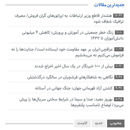
جدیدترین مقالات
هشدار قاطع وزیر ارتباطات به اپراتورهای گران فروش/ مصرف
12:44
ترافیک شفاف شود
زنگ خطر جمعیتی در آموزش و پرورش؛ کاهش ۴ میلیونی
11:10
دانش‌آموزان تا ۱۴۳۲
عراقچی:ایران بر عهد مقاومت خود ایستاده است/ جنایت‌ها را نه
10:41
فراموش می‌کنیم نه می‌بخشیم
بیش از ۱۰۰ خبرنگار در یک سال اخیر اخراج شدند
10:40
نگاهی به شاهکارهای فرشچیان در سالگرد درگذشتش
9:47
کشتی آزاد قهرمانی جهان؛ جنگ جهانی در آستانه
9:36
بهروز مفید: صدا و سیما در شرایط سختی سریال‌ها را پیش
8:45
می‌برد/ اوضاع نامناسب پلتفرم‌ها
صدورگواهینامه موتورسیکلت برای زنان؛ در آینده نزدیک/ تردد
7:53
بانوان با موتور به‌ صرفه‌تر است
محبوب
جدید
کامنت