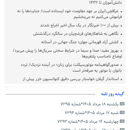
دانش‌آموزان تا ۱۴۳۲
عراقچی:ایران بر عهد مقاومت خود ایستاده است/ جنایت‌ها را نه
فراموش می‌کنیم نه می‌بخشیم
بیش از ۱۰۰ خبرنگار در یک سال اخیر اخراج شدند
نگاهی به شاهکارهای فرشچیان در سالگرد درگذشتش
کشتی آزاد قهرمانی جهان؛ جنگ جهانی در آستانه
بهروز مفید: صدا و سیما در شرایط سختی سریال‌ها را پیش می‌برد/
اوضاع نامناسب پلتفرم‌ها
صدورگواهینامه موتورسیکلت برای زنان؛ در آینده نزدیک/ تردد
بانوان با موتور به‌ صرفه‌تر است
استاندار گیلان خواستار بررسی دقیق کنوانسیون خزر پیش از
تصویب در مجلس شد
پزشکیان‌: بهترین زمان برای دستیابی به توافق شرایط کنونی است/از
گیشه روز نامه
حقوق ملت کوتاه نمی‌آییم
یکشنبه ۱۸ مرداد ۱۴۰۵*شماره ۷۲۹۵
عارف: جنگ اصلی امروز، جنگ روایت‌ها بر سر امید و هویت ملی
شنبه ۱۷ مرداد ۱۴۰۵*شماره ۷۲۹۴
است
چهارشنبه ۱۴ مرداد ۱۴۰۵*شماره ۷۲۹۳
هشدار معاون وظیفه عمومی گیلان به سربازان فراری؛ اعطای
معافیت شایعه است