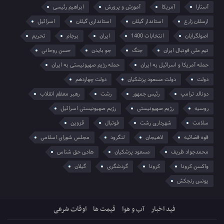
آستارا
آمریکا
آموزش و پرورش
ابراهیم رئیسی
ارسلان زارع
استاندار گیلان
استانداری گیلان
اسرائیل
اصولگرایان
انتخابات 1400
ایران
برجام
تحریم
تیم ملی فوتبال ایران
جنگ
جو بایدن
حسن روحانی
حمله آمریکا و اسرائیل به ایران
حمله رژیم صهیونیستی به ایران
دولت
دولت مسعود پزشکیان
دولت چهاردهم
دونالد ترامپ
رئیس جمهور
رشت
رهبر معظم انقلاب
روسیه
رژیم صهیونیستی
رژیم صهیونیستی اسرائیل
سلامت
شهرداری رشت
فوتبال
قزوین
قوه قضائیه
لاهیجان
لنگرود
مجلس شورای اسلامی
محمدجواد ظریف
مسعود پزشکیان
هادی حق شناس
واکسن کرونا
کرونا
گردشگری
گیلان
یونس رنجکش
فید اخبار
آب و هوا
قیمت ها
اوقات شرعی