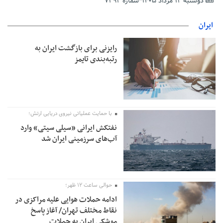
دوشنبه ۱۲ مرداد ۱۴۰۵*شماره ۷۲۹۲
پاکستان: باید در برابر اسرائیل متحد شویم؛ عادی‌سازی هیچ سودی
ندارد
ایران
جهانگیر: امروز خبرنگاران ایران به عنوان خار چشم می‌درخشند
رایزنی برای بازگشت ایران به
اتفاق عجیب در استقلال؛ امضای شجاعی پای صورت‌های مالی ٩ماه
رتبه‌بندی تایمز
پس از استعفا
با حمایت عملیاتی نیروی دریایی ارتش؛
نفتکش ایرانی «سیلی سیتی» وارد
آب‌های سرزمینی ایران شد
حوالی ساعت ۱۲ ظهر؛
ادامه حملات هوایی علیه مراکزی در
نقاط مختلف تهران/ آغاز پاسخ
موشکی ایران به حملات