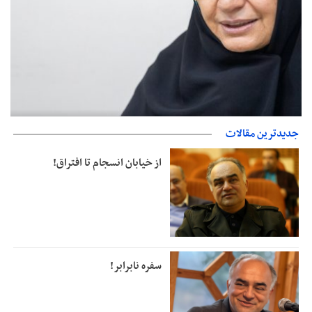
صدورگواهینامه موتورسیکلت برای زنان؛ در آینده نزدیک/ تردد بانوان با
جدیدترین مقالات
موتور به‌ صرفه‌تر است
از خیابان انسجام تا افتراق!
سفره نابرابر!