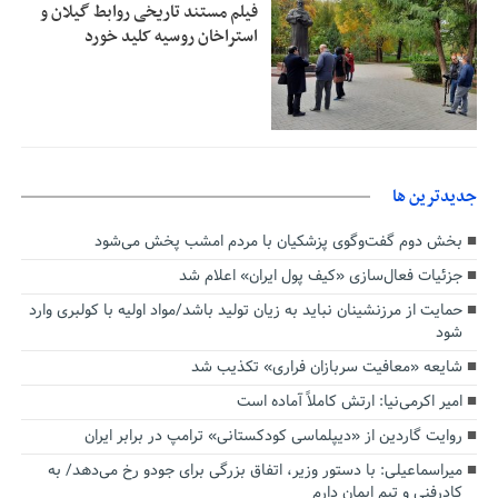
فیلم مستند تاریخی روابط گیلان و
استراخان روسیه کلید خورد
جديدترين ها
بخش دوم گفت‌وگوی پزشکیان با مردم امشب پخش می‌شود
جزئیات فعال‌سازی «کیف پول ایران» اعلام شد
حمایت از مرزنشینان نباید به زیان تولید باشد/مواد اولیه با کولبری وارد
شود
شایعه «معافیت سربازان فراری» تکذیب شد
امیر اکرمی‌نیا: ارتش کاملاً آماده است
روایت گاردین از «دیپلماسی کودکستانی» ترامپ در برابر ایران
میراسماعیلی: با دستور وزیر، اتفاق بزرگی برای جودو رخ می‌دهد/ به
کادرفنی و تیم ایمان دارم