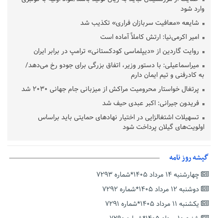
وارد شود
شایعه «معافیت سربازان فراری» تکذیب شد
امیر اکرمی‌نیا: ارتش کاملاً آماده است
روایت گاردین از «دیپلماسی کودکستانی» ترامپ در برابر ایران
میراسماعیلی: با دستور وزیر، اتفاق بزرگی برای جودو رخ می‌دهد/
به کادرفنی و تیم ایمان دارم
پرتغال خواستار محرومیت مراکش از میزبانی جام جهانی ۲۰۳۰ شد
فریدون جیرانی: اکبر عبدی حیف شد
تسهیلات اشتغالزایی در اختیار نهادهای حمایتی باید براساس
اولویت‌های گیلان پرداخت شود
زمان جلسه سرنوشت‌ساز هیات رئیسه فدراسیون فوتبال با حضور
قلعه‌نویی مشخص شد
گیشه روز نامه
دفتر رهبر انقلاب: مطالب خارج از مراجع رسمی فاقد سندیت است
چهارشنبه ۱۴ مرداد ۱۴۰۵*شماره ۷۲۹۳
بقائی: فضای مذاکرات فنی و سیاسی ایران و عمان درباره تنگه هرمز،
مثبت است
دوشنبه ۱۲ مرداد ۱۴۰۵*شماره ۷۲۹۲
رئیس سازمان جهاد کشاورزی استان: کشاورزان گیلان نسبت به
یکشنبه ۱۱ مرداد ۱۴۰۵*شماره ۷۲۹۱
دریافت یارانه کود اقدام کنند