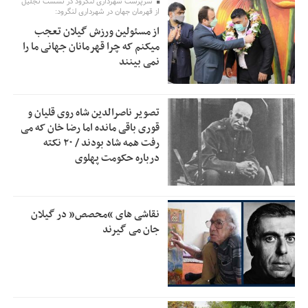
سرپرست شهرداری لنگرود در نشست تجلیل
اولویت‌های گیلان پرداخت شود
از قهرمان جهان در شهرداری لنگرود:
از مسئولین ورزش گیلان تعجب
زمان جلسه سرنوشت‌ساز هیات رئیسه فدراسیون فوتبال با حضور
2:53
میکنم که چرا قهرمانان جهانی ما را
قلعه‌نویی مشخص شد
نمی بینند
دفتر رهبر انقلاب: مطالب خارج از مراجع رسمی فاقد سندیت
2:50
است
تصویر ناصرالدین شاه روی قلیان و
بقائی: فضای مذاکرات فنی و سیاسی ایران و عمان درباره تنگه
2:46
قوری باقی مانده اما رضا خان که می
هرمز، مثبت است
رفت همه شاد بودند / ۲۰ نکته
درباره حکومت پهلوی
رئیس سازمان جهاد کشاورزی استان: کشاورزان گیلان نسبت به
1:30
دریافت یارانه کود اقدام کنند
تمدید مهلت اظهارنامه‌های مالیاتی سال ۱۴۰۴ تا پایان شهریورماه
1:00
نقاشی های “محصص” در گیلان
جان می گیرند