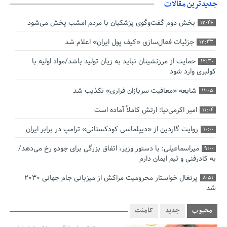
جدیدترین مقالات
بخش دوم گفت‌وگوی پزشکیان با مردم امشب پخش می‌شود
12:46
جزئیات فعال‌سازی «کیف پول ایران» اعلام شد
12:33
حمایت از مرزنشینان نباید به زیان تولید باشد/مواد اولیه با
12:30
کولبری وارد شود
شایعه «معافیت سربازان فراری» تکذیب شد
11:05
امیر اکرمی‌نیا: ارتش کاملاً آماده است
11:04
روایت گاردین از «دیپلماسی کودکستانی» ترامپ در برابر ایران
10:00
میراسماعیلی: با دستور وزیر، اتفاق بزرگی برای جودو رخ می‌دهد/
9:00
به کادرفنی و تیم ایمان دارم
پرتغال خواستار محرومیت مراکش از میزبانی جام جهانی ۲۰۳۰
8:51
شد
فریدون جیرانی: اکبر عبدی حیف شد
8:41
محبوب
جدید
کامنت
تسهیلات اشتغالزایی در اختیار نهادهای حمایتی باید براساس
0:58