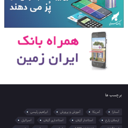
برچسب ها
آستارا
آمریکا
آموزش و پرورش
ابراهیم رئیسی
ارسلان زارع
استاندار گیلان
استانداری گیلان
اسرائیل