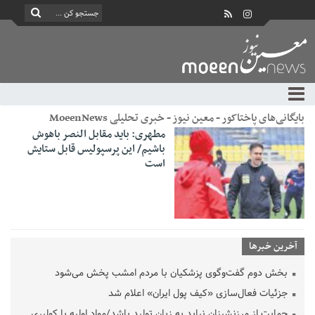
بایگانی‌های پاختاکور - معین نیوز - خبری تحلیلی MoeenNews
مطهری: باید مقابل النصر باهوش
باشیم/ این پرسپولیس قابل ستایش
است
آخرین خبرها
بخش دوم گفت‌وگوی پزشکیان با مردم امشب پخش می‌شود
جزئیات فعال‌سازی «کیف پول ایران» اعلام شد
حمایت از مرزنشینان نباید به زیان تولید باشد/مواد اولیه با کولبری