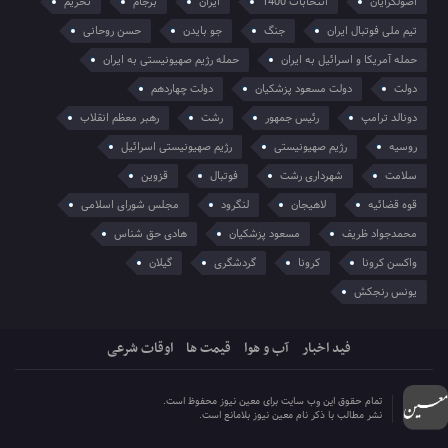
اصولگرایان
انتخابات 1400
ایران
برجام
تحریم
تیم ملی فوتبال ایران
جنگ
جو بایدن
حسن روحانی
حمله آمریکا و اسرائیل به ایران
حمله رژیم صهیونیستی به ایران
دولت
دولت مسعود پزشکیان
دولت چهاردهم
دونالد ترامپ
رئیس جمهور
رشت
رهبر معظم انقلاب
روسیه
رژیم صهیونیستی
رژیم صهیونیستی اسرائیل
سلامت
شهرداری رشت
فوتبال
قزوین
قوه قضائیه
لاهیجان
لنگرود
مجلس شورای اسلامی
محمدجواد ظریف
مسعود پزشکیان
هادی حق شناس
واکسن کرونا
کرونا
گردشگری
گیلان
یونس رنجکش
فید اخبار
آب و هوا
قیمت ها
اوقات شرعی
تمام حقوق این وب سایت برای معین نیوز محفوظ است.
نشر مطالب با ذکر نام معین نیوز بلامانع است.