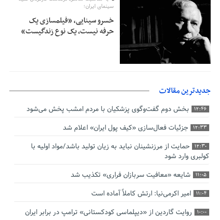
سینمای ایران؛
خسرو سینایی، «فیلمسازی یک
حرفه نیست، یک نوع زندگیست»
جدیدترین مقالات
بخش دوم گفت‌وگوی پزشکیان با مردم امشب پخش می‌شود
12:46
جزئیات فعال‌سازی «کیف پول ایران» اعلام شد
12:33
حمایت از مرزنشینان نباید به زیان تولید باشد/مواد اولیه با
12:30
کولبری وارد شود
شایعه «معافیت سربازان فراری» تکذیب شد
11:05
امیر اکرمی‌نیا: ارتش کاملاً آماده است
11:04
روایت گاردین از «دیپلماسی کودکستانی» ترامپ در برابر ایران
10:00