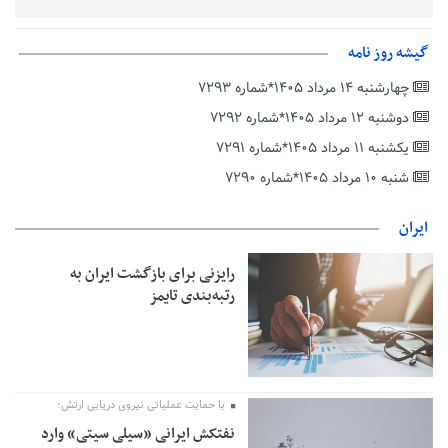
زمان جلسه سرنوشت‌ساز هیات رئیسه فدراسیون فوتبال با حضور
قلعه‌نویی مشخص شد
گیشه روز نامه
دفتر رهبر انقلاب: مطالب خارج از مراجع رسمی فاقد سندیت است
چهارشنبه ۱۴ مرداد ۱۴۰۵*شماره ۷۲۹۳
بقائی: فضای مذاکرات فنی و سیاسی ایران و عمان درباره تنگه هرمز،
مثبت است
دوشنبه ۱۲ مرداد ۱۴۰۵*شماره ۷۲۹۲
رئیس سازمان جهاد کشاورزی استان: کشاورزان گیلان نسبت به
یکشنبه ۱۱ مرداد ۱۴۰۵*شماره ۷۲۹۱
دریافت یارانه کود اقدام کنند
شنبه ۱۰ مرداد ۱۴۰۵*شماره ۷۲۹۰
تمدید مهلت اظهارنامه‌های مالیاتی سال ۱۴۰۴ تا پایان شهریورماه
ایران
رایزنی برای بازگشت ایران به
رتبه‌بندی تایمز
با حمایت عملیاتی نیروی دریایی ارتش؛
نفتکش ایرانی «سیلی سیتی» وارد