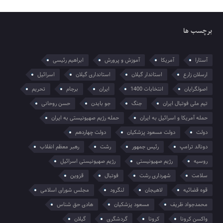
برچسب ها
آستارا
آمریکا
آموزش و پرورش
ابراهیم رئیسی
ارسلان زارع
استاندار گیلان
استانداری گیلان
اسرائیل
اصولگرایان
انتخابات 1400
ایران
برجام
تحریم
تیم ملی فوتبال ایران
جنگ
جو بایدن
حسن روحانی
حمله آمریکا و اسرائیل به ایران
حمله رژیم صهیونیستی به ایران
دولت
دولت مسعود پزشکیان
دولت چهاردهم
دونالد ترامپ
رئیس جمهور
رشت
رهبر معظم انقلاب
روسیه
رژیم صهیونیستی
رژیم صهیونیستی اسرائیل
سلامت
شهرداری رشت
فوتبال
قزوین
قوه قضائیه
لاهیجان
لنگرود
مجلس شورای اسلامی
محمدجواد ظریف
مسعود پزشکیان
هادی حق شناس
واکسن کرونا
کرونا
گردشگری
گیلان