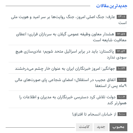
جدیدترین مقالات
عارف: جنگ اصلی امروز، جنگ روایت‌ها بر سر امید و هویت ملی
13:01
است
هشدار معاون وظیفه عمومی گیلان به سربازان فراری؛ اعطای
12:57
معافیت شایعه است
پاکستان: باید در برابر اسرائیل متحد شویم؛ عادی‌سازی هیچ
12:54
سودی ندارد
جهانگیر: امروز خبرنگاران ایران به عنوان خار چشم می‌درخشند
10:24
اتفاق عجیب در استقلال؛ امضای شجاعی پای صورت‌های مالی
10:08
٩ماه پس از استعفا
دولت تلاش کرد دسترسی خبرنگاران به مدیران و اطلاعات را
10:02
هموارتر کند
از خیابان انسجام تا افتراق!
10:00
چالش نظارت بر درمانگران اینستاگرامی/ نسخه وزارت بهداشت
9:48
محبوب
جدید
کامنت
برای جلوگیری از فعالیت پزشک‌نماها