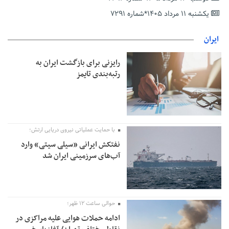
حمایت از مرزنشینان نباید به زیان تولید باشد/مواد اولیه با کولبری
وارد شود
یکشنبه ۱۱ مرداد ۱۴۰۵*شماره ۷۲۹۱
شایعه «معافیت سربازان فراری» تکذیب شد
ایران
امیر اکرمی‌نیا: ارتش کاملاً آماده است
رایزنی برای بازگشت ایران به
رتبه‌بندی تایمز
با حمایت عملیاتی نیروی دریایی ارتش؛
نفتکش ایرانی «سیلی سیتی» وارد
آب‌های سرزمینی ایران شد
حوالی ساعت ۱۲ ظهر؛
ادامه حملات هوایی علیه مراکزی در