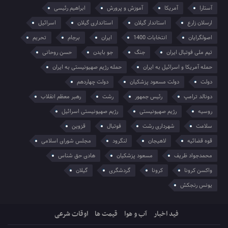
آستارا
آمریکا
آموزش و پرورش
ابراهیم رئیسی
ارسلان زارع
استاندار گیلان
استانداری گیلان
اسرائیل
اصولگرایان
انتخابات 1400
ایران
برجام
تحریم
تیم ملی فوتبال ایران
جنگ
جو بایدن
حسن روحانی
حمله آمریکا و اسرائیل به ایران
حمله رژیم صهیونیستی به ایران
دولت
دولت مسعود پزشکیان
دولت چهاردهم
دونالد ترامپ
رئیس جمهور
رشت
رهبر معظم انقلاب
روسیه
رژیم صهیونیستی
رژیم صهیونیستی اسرائیل
سلامت
شهرداری رشت
فوتبال
قزوین
قوه قضائیه
لاهیجان
لنگرود
مجلس شورای اسلامی
محمدجواد ظریف
مسعود پزشکیان
هادی حق شناس
واکسن کرونا
کرونا
گردشگری
گیلان
یونس رنجکش
فید اخبار
آب و هوا
قیمت ها
اوقات شرعی