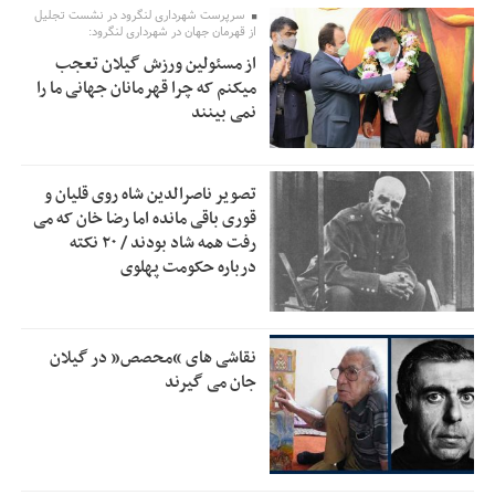
سرپرست شهرداری لنگرود در نشست تجلیل
از قهرمان جهان در شهرداری لنگرود:
خبرنگارانی که جنگ را برای تاریخ نوشتند
9:34
از مسئولین ورزش گیلان تعجب
پشتیبانی از زنجیره ارزش بادام زمینی در اولویت سیاست‌های
9:32
میکنم که چرا قهرمانان جهانی ما را
حمایتی گیلان است
نمی بینند
بخش دوم گفت‌وگوی پزشکیان با مردم امشب پخش می‌شود
12:46
جزئیات فعال‌سازی «کیف پول ایران» اعلام شد
12:33
تصویر ناصرالدین شاه روی قلیان و
قوری باقی مانده اما رضا خان که می
حمایت از مرزنشینان نباید به زیان تولید باشد/مواد اولیه با
12:30
رفت همه شاد بودند / ۲۰ نکته
کولبری وارد شود
درباره حکومت پهلوی
شایعه «معافیت سربازان فراری» تکذیب شد
11:05
امیر اکرمی‌نیا: ارتش کاملاً آماده است
11:04
نقاشی های “محصص” در گیلان
جان می گیرند