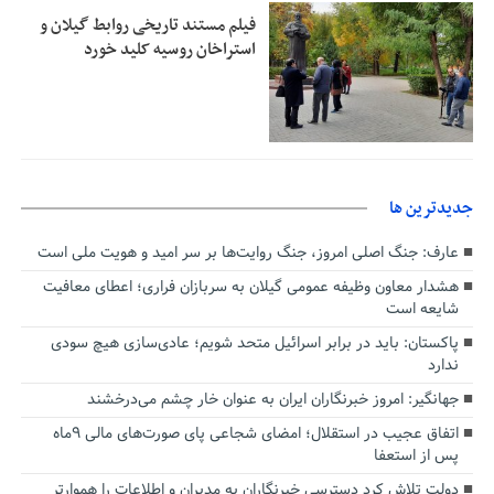
فیلم مستند تاریخی روابط گیلان و
استراخان روسیه کلید خورد
جديدترين ها
عارف: جنگ اصلی امروز، جنگ روایت‌ها بر سر امید و هویت ملی است
هشدار معاون وظیفه عمومی گیلان به سربازان فراری؛ اعطای معافیت
شایعه است
پاکستان: باید در برابر اسرائیل متحد شویم؛ عادی‌سازی هیچ سودی
ندارد
جهانگیر: امروز خبرنگاران ایران به عنوان خار چشم می‌درخشند
اتفاق عجیب در استقلال؛ امضای شجاعی پای صورت‌های مالی ٩ماه
پس از استعفا
دولت تلاش کرد دسترسی خبرنگاران به مدیران و اطلاعات را هموارتر