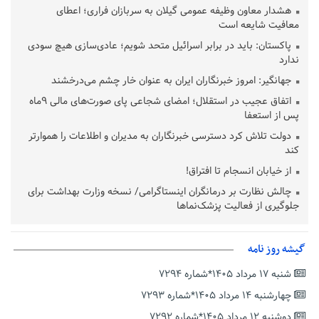
هشدار معاون وظیفه عمومی گیلان به سربازان فراری؛ اعطای
معافیت شایعه است
پاکستان: باید در برابر اسرائیل متحد شویم؛ عادی‌سازی هیچ سودی
ندارد
جهانگیر: امروز خبرنگاران ایران به عنوان خار چشم می‌درخشند
اتفاق عجیب در استقلال؛ امضای شجاعی پای صورت‌های مالی ٩ماه
پس از استعفا
دولت تلاش کرد دسترسی خبرنگاران به مدیران و اطلاعات را هموارتر
کند
از خیابان انسجام تا افتراق!
چالش نظارت بر درمانگران اینستاگرامی/ نسخه وزارت بهداشت برای
جلوگیری از فعالیت پزشک‌نماها
خبرنگارانی که جنگ را برای تاریخ نوشتند
پشتیبانی از زنجیره ارزش بادام زمینی در اولویت سیاست‌های
گیشه روز نامه
حمایتی گیلان است
شنبه ۱۷ مرداد ۱۴۰۵*شماره ۷۲۹۴
بخش دوم گفت‌وگوی پزشکیان با مردم امشب پخش می‌شود
چهارشنبه ۱۴ مرداد ۱۴۰۵*شماره ۷۲۹۳
جزئیات فعال‌سازی «کیف پول ایران» اعلام شد
دوشنبه ۱۲ مرداد ۱۴۰۵*شماره ۷۲۹۲